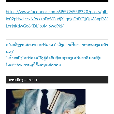
https://www.facebook.com/61557965518320/posts/pfb
id02pHwLcczNfeccmDoVGudJXLgdJgFbiYGJjQpWwpPW
LdrJnKdwGo6KDL1puMi6wd9kl/
Post
Previous
“ພະລັງງານສະອາດ ສປປລາວ ກຳລັງກາຍເປັນຫາຍະນະຂອງແມ່ນໍ້າ
Post:
ຂອງ”
navigation
Next
“ ເປັນຫຍັງ”ສປປລາວ”ຈຶ່ງຢູ່ລຳດັບທ້າຍໆຂອງເສຣີພາບສື່ມວນຊົນ
Post:
ໂລກ?~ຂ່າວຈາກມຸນິທິມະນຸດສະຍະ
ການເມືອງ – POLITIC