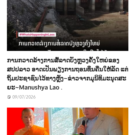
ການກວາດລ້າງການສໍ້ລາດບັງຫຼວງຄັ້ງໃຫຍ່ຂອງ
ສປປລາວ ອາດເປັນພຽງການຖອນທຶນຄືນໃຫ້ລັດ ແຕ່
ຖິ້ມປະຊາຊົນໄວ້ທາງຫຼັງ~ຂ່າວຈາກມຸນິທິມະນຸດສະ
ຍະ~Manushya Lao .
09/07/2026