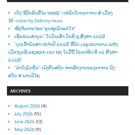
ເພັງ”ຊີວີດຄົນລີ້ໄພ ໑໙໗໕”~ປະພັນໂດຍອາຈານ ສໍ.ເມືອງ
ໄຕ້~cover by Deknoy music
ໜັງຈີນປາກໄທຍ”ຄຸນໜູເອົາແຕ່ໃຈ”
ເຊີນຮ່ວມທຳບຸນ””ໃນວັນເສົາ ວັນທີ ໘ ສີງຫາ ໒໐໒໖
“ບຸນເຂົ້າພັນສາ ປະຈຳປີ ໒໐໒໖”ທີ່ວັດ ເວລຸວະນາຣາມ ແຫ່ງ
ເມືອງບຸດຊີ ແຊງຊອກ ເຂດ ໗໗ ໃນມື້ນີ້ ວັນອາທີດ ທີ ໐໒ ສີງຫາ
໒໐໒໖!
“ລຳວົງພັດຖິ່ນ“-ເພັງຕົ້ນສບັບ ຈາກຜົນງານຂອງອາຈານ ພົງ
ສວັນ ສ.ພາບມີໄຊ
ARCHIVES
August 2026
(4)
July 2026
(15)
June 2026
(13)
May 2026
(9)