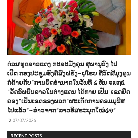
ດ່ວນ!ທູດລາວແດງ ກະລະມັງຄຸນ ສຸພານຸວົງ ໄປ
ເປີດ ກອງປະຊູມອົງຄ໌ສົງຝຣັ່ງ~ຢູໂຣບ ທີ່ວັດສີມຸງຄຸນ
ກໍຄ້າຍກັບ”ການຍຶດອຳນາດໃນວັນທີ ໒ ທັນ ໑໙໗໕
“ວັດອົພຍົບລາວໃນຕ່າງແດນ ໄດ້ກາຍ ເປັນ”ເຂດຍືດ
ຄອງ”ເປັນເຂດຂອງພວກ”ຜະເດັດການຄອມມຸນີສ
ໄປແລ້ວ”~ຂ່າວຈາກ”ລາວອິສຣະຍຸກໃໝ່໒໑”
07/07/2026
RECENT POSTS