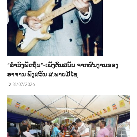
“ລຳວົງພັດຖິ່ນ“-ເພັງຕົ້ນສບັບ ຈາກຜົນງານຂອງ
ອາຈານ ພົງສວັນ ສ.ພາບມີໄຊ
31/07/2026