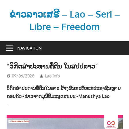
Skip
to
ຂ່າວລາວເສຣີ – Lao – Seri –
content
Libre – Freedom
ຂ່
າ
NAVIGATION
ວ
ແ
“ວິກີດສຳປະທານທີ່ດີນ ໃນສປປລາວ”
ລ
ະ
09/06/2026
Lao Info
ການເມືອງ - POLITIC
,
ສັງຄົມ -
SOCIETY
ຂໍ້
ວິກິດສຳປະທານທີ່ດິນໃນລາວ ສ້າງຜົນກະທົບແກ່ປະຊາຊົນຫຼາຍ
ມູ
ຄອບຄົວ~ຂ່າວຈາກມຸນິທິມະນຸດສະຍະ~Manushya Lao
ນ
.
ຂ່
າ
ວ
ສ