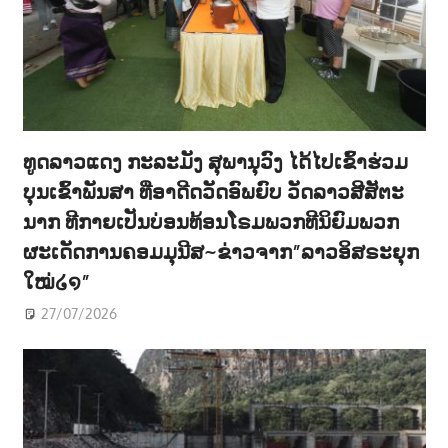
ທູດລາວແດງ ກະລະມັງ ສຸພານຸວົງ ໄດ້ໄປເຂົ້າຮ່ວມ
ບຸນເຂົ້າພັນສາ ທີ່ອາດີດວັດອົພຍົບ ວັດລາວສີສັຕະ
ນາກ ທີກາຍເປັນບ່ອນທ້ອນໂຣມພວກທີນິຍົມພວກ
ຜະເດັດການຄອມມຸນີສ~ຂ່າວຈາກ”ລາວອິສຣະຍຸກ
ໃໝ່໒໑”
27/07/2026