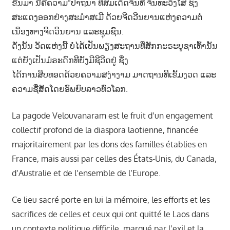
ຂື້ນມາ ນີ້ຄືຄວາມ”ປາຖນາ ທີສົມເດັດຈັນທີ ຈັນທະວັງໂສ ຊົງ
ສະແດງອອກຢ່າງສະມຳສເມີ ດ້ວຍຈີດວີນຍານແຫ່ງຄວາມຕໍ່
ເນື່ອງທາງຈີດວີນຍານ ແລະຊຸມຊົນ.
ດັ່ງນັ້ນ ວັດແຫ່ງນີ້ ບໍ່ໄດ້ເປັນພຽງສະຖານທີ່ສັກກະຣະບູຊາເທົ້ານັ້ນ
ແຕ່ຍັງເປັນມໍຣະດົກທີຍັງມີຊີວີດຢູ່ ຊື່ງ
ໄດ້ການສືບທອດດ້ວຍຄວາມສງ່າງາມ ມາດຖານທີເຂັ້ມງວດ ແລະ
ຄວາມຊື່ສັດໂດຍອົພຍົບລາວທົ່ວໂລກ.
La pagode Velouvanaram est le fruit d’un engagement
collectif profond de la diaspora laotienne, financée
majoritairement par les dons des familles établies en
France, mais aussi par celles des États-Unis, du Canada,
d’Australie et de l’ensemble de l’Europe.
Ce lieu sacré porte en lui la mémoire, les efforts et les
sacrifices de celles et ceux qui ont quitté le Laos dans
un contexte politique difficile, marqué par l’exil et la