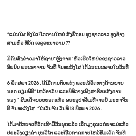
“ແມ່ນໃຜ ອົງໃດ?ໂຕການໃຫຍ່ ສັ່ງຮື້ຖອນ ທູງຊາຕລາວ ທູງຊ້າງ
ສາມຫົວ ທີ່ວັດ ເວລຸວະນາຣາມ ??
ມີຄົນສົ່ງຂ່າວມາໃຫ້ຊາບ”ຫຼັງຈາກ”ຫົວເຮືອໃຫຍ່ຂອງຊາວລາວ
ອົພຍົບ ພຣະອາຈານ ຈັນທີ ຈັນທະວັງໂສ ໄດ້ມໍຣະນະພາບໃນວັນທີ
6 ພຶດສພາ 2026 ,ໄດ້ມີການຕົບແຕ່ງ ແລະເອ້ວັດທາງດ້ານພາຍ
ນອກ ຕຽມພິທີ”ໄຫວ້ອາລັຍ ແລະພິທີວາງເພີງສາຣິຣະສົງຂານ
ຂອງ ” ສົມເດັຈພຣະຍອດແກ້ວ ພຣະອຸປາລີເມທີຈາຣຍ໌ ມະຫາຈັນ
ທີ ຈັນທະວັງໂສ “ໃນວັນຈັນ ວັນທີ 18 ພຶສພາ 2026 .
ໄດ້ມາຕັກບາດທີ່ວັດເຮົາມື້ວັນພຸດແລ້ວ ເລີກມຸງຄຸນແດ່ຍາແມ່ແກ້ວ
ປຣະວົງວຽງຄຳ ບຸນລືໄຕ ແລະຖືໂອກາດກາບໄຫວ້ສົມເດັດ ຈັນທີ