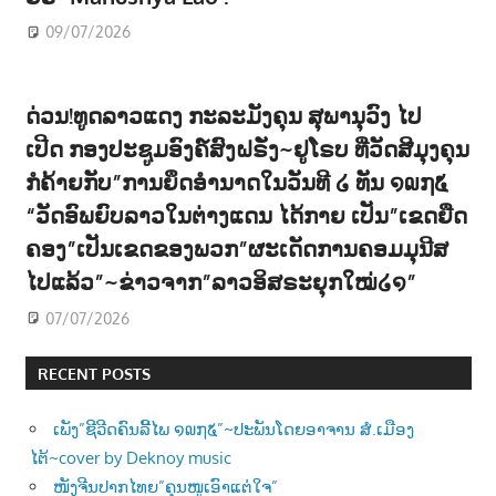
09/07/2026
ດ່ວນ!ທູດລາວແດງ ກະລະມັງຄຸນ ສຸພານຸວົງ ໄປ
ເປີດ ກອງປະຊູມອົງຄ໌ສົງຝຣັ່ງ~ຢູໂຣບ ທີ່ວັດສີມຸງຄຸນ
ກໍຄ້າຍກັບ”ການຍຶດອຳນາດໃນວັນທີ ໒ ທັນ ໑໙໗໕
“ວັດອົພຍົບລາວໃນຕ່າງແດນ ໄດ້ກາຍ ເປັນ”ເຂດຍືດ
ຄອງ”ເປັນເຂດຂອງພວກ”ຜະເດັດການຄອມມຸນີສ
ໄປແລ້ວ”~ຂ່າວຈາກ”ລາວອິສຣະຍຸກໃໝ່໒໑”
07/07/2026
RECENT POSTS
ເພັງ”ຊີວີດຄົນລີ້ໄພ ໑໙໗໕”~ປະພັນໂດຍອາຈານ ສໍ.ເມືອງ
ໄຕ້~cover by Deknoy music
ໜັງຈີນປາກໄທຍ”ຄຸນໜູເອົາແຕ່ໃຈ”