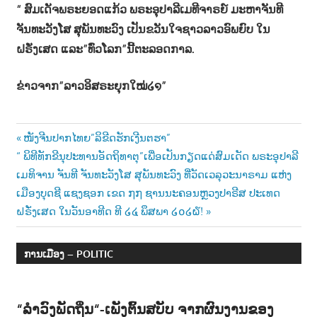
“ ສົມເດັຈພຣະຍອດແກ້ວ ພຣະອຸປາລີເມທີຈາຣຍ໌ ມະຫາຈັນທີ
ຈັນທະວັງໂສ ສຸພັນທະວົງ ເປັນຂວັນໃຈຊາວລາວອົພຍົບ ໃນ
ຝຣັ່ງເສດ ແລະ”ທົ່ວໂລກ”ນີ້ຕະລອດກາລ.
ຂ່າວຈາກ”ລາວອິສຣະຍຸກໃໝ່໒໑”
Post
Previous
ໜັງຈີນປາກໄທຍ”ລິຂີດຮັກເງີນຕຮາ”
Next
Post:
“ ພິທີທັກຂີນຸປະທານອັດຖິທາຕຸ”ເພື່ອເປັນກຽດແດ່ສົມເດັດ ພຣະອຸປາລີ
navigation
Post:
ເມທິຈານ ຈັນທີ ຈັນທະວັງໂສ ສຸພັນທະວົງ ທີ່ວັດເວລຸວະນາຣາມ ແຫ່ງ
ເມືອງບຸດຊີ ແຊງຊອກ ເຂດ ໗໗ ຊານນະຄອນຫຼວງປາຣີສ ປະເທດ
ຝຣັ່ງເສດ ໃນວັນອາທີດ ທີ ໒໔ ພຶສພາ ໒໐໒໖!
ການເມືອງ – POLITIC
“ລຳວົງພັດຖິ່ນ“-ເພັງຕົ້ນສບັບ ຈາກຜົນງານຂອງ