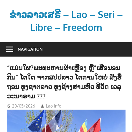
Skip
to
ຂ່າວລາວເສຣີ – Lao – Seri –
content
Libre – Freedom
ຂ່
າ
NAVIGATION
ວ
ແ
“ແມ່ນໃຜ?ພະທະຫານຜ້າເຫຼືອງ ຫຼື”ເສືອນອນ
ລ
ກີນ” ໂຕໃດ ຈາກສປປລາວ ໂຕການໃຫຍ່ ສັ່ງຮື້
ະ
ຂໍ້
ຖອນ ທູງຊາຕລາວ ທູງຊ້າງສາມຫົວ ທີ່ວັດ ເວລຸ
ມູ
ວະນາຣາມ ???
ນ
20/05/2026
Lao Info
ການເມືອງ - POLITIC
,
ສັງຄົມ -
ຂ່
SOCIETY
າ
ວ
ສ