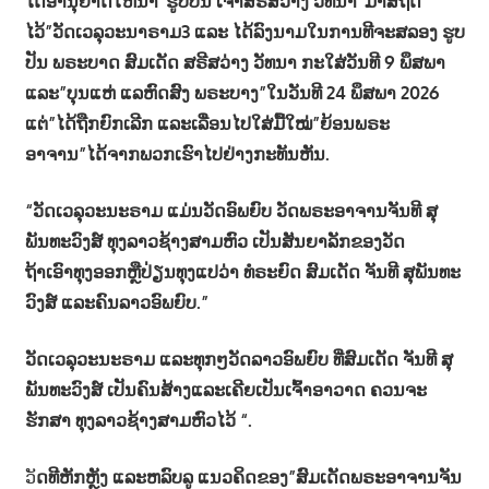
ໄດ້ອານຸຍາດໃຫ້ນຳ”ຮູບປັນ ເຈົ້າສຣີສວ່າງ ວັທນາ”ມາສຖີດ
ໄວ້”ວັດເວລຸວະນາຣາມ3 ແລະ ໄດ້ລົງນາມໃນການທີຈະສລອງ ຮູບ
ປັນ ພຣະບາດ ສົມເດັດ ສຣີສວ່າງ ວັທນາ ກະໃສ່ວັນທີ 9 ພຶສພາ
ແລະ”ບຸນແຫ່ ແລຫົດສົງ ພຣະບາງ”ໃນວັນທີ 24 ພຶສພາ 2026
ແຕ່”ໄດ້ຖືກຍົກເລີກ ແລະເລື່ອນໄປໃສ່ມື້ໃໝ່”ຍ້ອນພຣະ
ອາຈານ”ໄດ້ຈາກພວກເຮົາໄປຢ່າງກະທັນຫັນ.
“ວັດເວລຸວະນະຣາມ ແມ່ນວັດອົພຍົບ ວັດພຣະອາຈານຈັນທີ ສຸ
ພັນທະວົງສ໌ ທຸງລາວຊ້າງສາມຫົວ ເປັນສັນຍາລັກຂອງວັດ
ຖ້າເອົາທຸງອອກຫຼືປ່ຽນທຸງແປວ່າ ທໍຣະຍົດ ສົມເດັດ ຈັນທີ ສຸພັນທະ
ວົງສ໌ ແລະຄົນລາວອົພຍົບ.”
ວັດເວລຸວະນະຣາມ ແລະທຸກໆວັດລາວອົພຍົບ ທີ່ສົມເດັດ ຈັນທີ ສຸ
ພັນທະວົງສ໌ ເປັນຄົນສ້າງແລະເຄີຍເປັນເຈົ້າອາວາດ ຄວນຈະ
ຮັກສາ ທຸງລາວຊ້າງສາມຫົວໄວ້ “.
ວັ
ດທີຫັກຫຼັງ ແລະຫລົບລູ ແນວຄິດຂອງ”ສົມເດັດພຣະອາຈານຈັນ