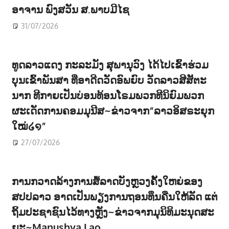
ອາຈານ ພົງສວັນ ສ.ພາບມີໄຊ
31/07/2026
ທູດລາວແດງ ກະລະມັງ ສຸພານຸວົງ ໄດ້ໄປເຂົ້າຮ່ວມ
ບຸນເຂົ້າພັນສາ ທີ່ອາດີດວັດອົພຍົບ ວັດລາວສີສັຕະ
ນາກ ທີກາຍເປັນບ່ອນທ້ອນໂຣມພວກທີນິຍົມພວກ
ຜະເດັດການຄອມມຸນີສ~ຂ່າວຈາກ”ລາວອິສຣະຍຸກ
ໃໝ່໒໑”
27/07/2026
ການກວາດລ້າງການສໍ້ລາດບັງຫຼວງຄັ້ງໃຫຍ່ຂອງ
ສປປລາວ ອາດເປັນພຽງການຖອນທຶນຄືນໃຫ້ລັດ ແຕ່
ຖິ້ມປະຊາຊົນໄວ້ທາງຫຼັງ~ຂ່າວຈາກມຸນິທິມະນຸດສະ
ຍະ~Manushya Lao .