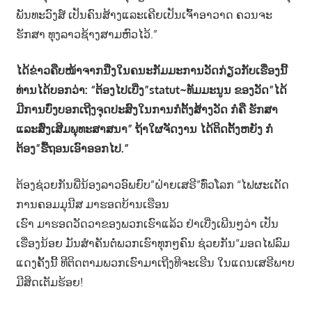
ພັນທະວົງສ໌ ເປັນຄົນສ້າງແລະເຄີຍເປັນເຈົ້າອາວາດ ຄວນຈະ
ຮັກສາ ທຸງລາວຊ້າງສາມຫົວໄວ້.”
ໄດ້ຂ່າວຄືບໜ້າຈາກນື່ງໃນຄນະກັມມະການວັດກ່ຽວກັບເຮື່ອງນີ້
ທ່ານໄດ້ບອກວ່າ: “ຕ້ອງໄປເບີ່ງ”statut~ທັມມະນູນ ຂອງວັດ”ໄດ້
ມີການບົ່ງບອກເຖີງຈຸດປະສົງໃນການກໍຕັ້ງສ້າງວັດ ກໍຄື ຮັກສາ
ແລະສົ່ງເສີມພຸທະສາສນາ” ຖ້າໃຜຈັດງານ ໄດ້ຕິດຕັ້ງຫຍັງ ກໍ
ຕ້ອງ”ຮື້ຖອນເອົາອອກໄປ.”
ຕ້ອງຊ່ວຍກັນພີ່ນ້ອງລາວອົພຍົບ”ຝ່າຍເສຣີ”ທົ່ວໂລກ “ໄຟຜະເດັດ
ການຄອມມຸນີສ ມາຮອດບ້ານເຮືອນ
ເຮົາ ມາຮອດວັດວາຂອງພວກເຮົາແລ້ວ ຢ່າເບີ່ງເພີນໆວ່າ ເປັນ
ເຮື່ອງນ້ອຍ ມັນສຳຄັນຕໍ່ພວກເຮົາທຸກໆຄົນ ຊ່ວຍກັນ“ມອດໄຟລົມ
ແດງຄັ້ງນີ້ ທີຕິດຕາມພວກເຮົາມາເຖີງທີຈະເຮີນ ໃນແດນເສຣີພາບ
ມີສິດເຕັມຮ້ອຍ!