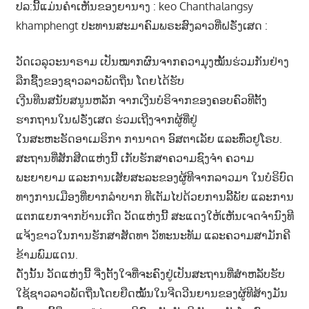
ປລ:ນີ້ແມ່ນຄຳເຫັນຂອງຍານາງ : keo Chanthalangsy
khamphengt ປະທານສະມາຄົມພຣະສົງລາວທີ່ຝຣັ່ງເສດ :
ວັດເວລຸວະນາຣາມ ເປັນໝາກຜົນຈາກຄວາມຸງໝັ້ນຮ່ວມກັນຢ່າງ
ລືກຊື້ງຂອງຊາວລາວພັດຖີ່ນ ໂດຍໄດ້ຮັບ
ເງີນທືນສນັບສນູນຫລັກ ຈາກເງີນບໍຣິຈາກຂອງຄອບຄົວທີຕັ້ງ
ຮາກຖານໃນຝຣັ່ງເສດ ຮ່ວມເຖີງຈາກຜູ້ທີ່ຢູ່
ໃນສະຫະຣັດອາເມຣິກາ ການາດາ ອົສຕາເລັຍ ແລະທົ່ວຢູໂຣບ.
ສະຖານທີ່ສັກສີດແຫ່ງນີ້ ເກັບຮັກສາຄວາມຊົງຈຳ ຄວາມ
ພະຍາຍາມ ແລະການເສັຍສະລະຂອງຜູ້ທີຈາກລາວມາ ໃນບໍຣິບົດ
ທາງການເມືອງທີ່ຍາກລຳບາກ ທີເຕັມໄປດ້ວຍການລີ້ພັຍ ແລະການ
ແຕກແຍກຈາກບ້ານເກີດ ວັດແຫ່ງນີ້ ສະແດງໃຫ້ເຫັນເຈດຈຳນົງທີ
ແຈ້ງຂາວໃນການຮັກສາສັດທາ ວັທະນະທັມ ແລະຄວາມສາມັກຄີ
ຂ້າມພົມແດນ.
ດັ່ງນັ້ນ ວັດແຫ່ງນີ້ ຈື່ງຕັ້ງໃຈທີ່ຈະຄົງຢູ່ເປັນສະຖານທີ່ສຳຫລັບຮັບ
ໃຊ້ຊາວລາວພັດຖີ່ນໂດຍຍືດໝັ້ນໃນຈີດວີນຍານຂອງຜູ້ທີສ້າງມັນ