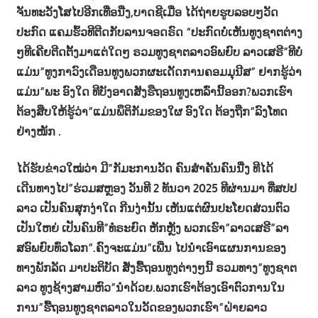
ຈັນທະວັງໂສໄປອີກເທື່ອນື່ງ,ບາດຊີເມື່ອ ໄດ້ຖ່າຍຮູບລອບໆວັດ
ປະກົດ ແຄມຮົ້ວທີຕີດກັບລານຈອດຣົດ “ປະກົດບໍ່ເຫັນທູງຊາຕຕ່າງ
ໆທີເຄີຍຕີດຕັ້ງມາແຕ່ໃດໆ ຣວມທູງຊາຕລາວອົພຍົບ ລາວເສຣີ”ທີບໍ່
ແມ່ນ”ທູງກາວົງເດືອນທູງພວກຜະເດັດການຄອມມຸນີສ” ຢາກຮູ້ວ່າ
ແມ່ນ”ພະ ອົງໃດ ທີບັງອາດສັງຮືຖອນທູງເຫລົ່ານີ້ອອກ?ພວກເຮົາ
ຕ້ອງສືບໃຫ້ຮູ້ວ່າ”ແມ່ນພຶຕິກັມຂອງໃຜ ອົງໃດ ຕ້ອງຖືກ”ລົງໂທດ
ຢ່າງໜັກ .
ໄດ້ຮັບຂ່າວໃໝ່ວ່າ ມີ”ກັມະການວັດ ຄົນສຳຄັນຄົນນື່ງ ທີໄດ້
ເດີນທາງໄປ”ຮ່ວມສຫຼອງ ວັນທີ 2 ທັນວາ 2025 ທີຜ່ານມາ ທີ່ສປປ
ລາວ ເປັນຄົນສຸກງ່າໃດ ກີນງ່ານັ້ນ ເຫັນແຕ່ຜົນປະໂຍດສ່ວນຕົວ
ເປັນໃຫຍ່ ເປັນຄົນທີ”ທໍຣະຍົດ ຫັກຫຼັງ ພວກເຮົາ”ລາວເສຣີ”ລາ
ສອົພຍົບທົ່ວໂລກ”.ຄົງຈະແມ່ນ”ເພີ່ນ ໄປນຳເອົາແຜນການຂອງ
ທາງພັກລັດ ມາປະຕິບັດ ສັ່ງຮື້ຖອນທູງຕ່າງໆນີ້ ຣວມທາງ”ທູງຊາຕ
ລາວ ທູງຊ້າງສາມຫົວ”ນຳດ້ວຍ.ພວກເຮົາຕ້ອງເອົາຕົວການໃນ
ການ”ຮື້ຖອນທູງຊາຕລາວໃນວັດຂອງພວກເຮົາ”ຝ່າຍລາວ