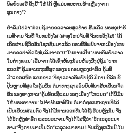
ອົພຍົບເສຣີ ຄັ້ງນີ້”ໃຫ້ໄດ້ ຫຼືແມ່ນທະຫານຜ້າເຫຼືອງຈາກ
ສູນກາງ”?
ຢ່າລືມໄປວ່າ”ກ່ອນຊີມາຮອດວາລະສຸດທ້າຍ ສົມເດັດ ພຣະອຸປາຣີ
ເມທີຈານ ຈັນທີ ຈັນທະວັງໂສ (ສາທຸໃຫຍ່ຈັນທີ ຈັນທະວັງໂສ)”ໄດ້
ເຄີຍຜ່ານຊິວີດອັນໂຊກຊົນມາແລ້ວ ຕອນທີອົພຍົບຈາກເມືອງໄທຍ
ມາຮອດປາຣີດໃໝ່,ເລີ້ມຈາກ”0”ໃນການເປັນ”ພຣະອົພຍົບລາວ
ໃນຕ່າງແດນ”ເລີ້ມຈາກໄດ້ເຊົ້າຫ້ອງນ້ອຍຫ້ອງນື່ງຢູ່ຄູ້ມ”ບາກ
ແບດສ໌”ຄູ້ມອານະຖະທີ່ສຸດຂອງນະຄອນຫຼວງປາຣີດ ຄູ້ມທີ
ມີ”ແຂກເໜືອ ແຂກຂາວ”ທີຊາວລາວອົພຍົບຮູ້ດີ ມີການຂີ້ລັກ ຂີ້
ປຸ້ນຫຼາຍທີສຸດໃນຄູ້ມນັ້ນ ຕໍ່ມາທາງຊາວອົພຍົບທີອາສັຍເຮືອນຈັດ
ສັນຂອງທາງການ”ຄູ້ມອັດເຊີແລມ ຂອງເມືອງ”ໂກແນດ”ໄດ້ນິມົນ
ໃຫ້ພຣະອາຈານ”ໄປຈຳພັນສາທີນັ້ນ ຕໍ່ມາກໍຊອກສະຖານທີ່ໄດ້
ເປັນເຮືອນສ່ວນຕົວ ຈື່ງໄດ້ມີການອອກທືນໄດ້ຊື້ເຮືອນຫຼັງນັ້ນ ຈື່ງ
ໄດ້ວັດຫຼັງທຳອີດ ແລະພຣະຈານຈື່ງໄດ້ໃສ່ຊື່ວ່າ”ວັດເວລຸວະນາ
ຣາມ”ຈື່ງກາຍມາເປັນວັດ”ເວລຸວະນາຣາມ 1 ຈົນເຖີງທຸກວັນນີ້.ໃນ