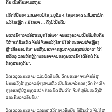
ຄົນ ເປັນຕົ້ນນາມສກູນ:
1.
ຣັດທິປັນຍາ 2.ສ.ຜາບມີໄຊ 3.ບູລົມ 4.ໄຊພາຣາດ 5.ສົມສະນີດ
6.ວິໄລເຫຼັກ 7.ນໍໄກຍາ … ດັ່ງນີ້ເປັນຕົ້ນ
ພວກເຮົາ”ລາວອິສຣະຍຸກໃໝ່໒໑” ຈະທວງຄວາມເປັນທັມກັບຄືນ
ໃຫ້”ແດ່ສົມເດັດ ຈັນທີ ຈັນທະວັງໂສ”ບໍ່ໃຫ້”ທະຫານຜ້າເຫຼືອງ
ຫຼື”ເສືອນອນກີນ” ພະສົ່ງນອກຈາກສູນກາງຂອງສປປລາວ” ໄດ້
ຫລົບລູ ແລະຫັກຫຼັງ”ພຣະອາຈານຂອງພວກເຮົາໄດ້ອີກຕໍ່ ກັມ
ຕ້ອງສນອງກັມ”.
ວັດເວລຸວະນະຣາມ ແມ່ນວັດອົພຍົບ ວັດພຣະອາຈານຈັນທີ ສຸ
ພັນທະວົງສ໌ ທຸງລາວຊ້າງສາມຫົວ ເປັນສັນຍາລັກຂອງວັດ ຖ້າເອົາ
ທຸງອອກຫຼືປ່ຽນທຸງແປວ່າ ທໍຣະຍົດ ສົມເດັດ ຈັນທີ ສຸພັນທະວົງສ໌
ແລະຄົນລາວອົພຍົບ.”
ວັດເວລຸວະນະຣາມ ແລະທຸກຽວັດລາວອົພຍົບ ທີ່ສົມເດັດ ຈັນທີ ສຸ