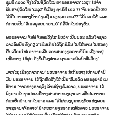
ຊູມປີ ໒໐໐໐ ຈື່ງໄດ້ໄປຊື້ວັດໃໝ່ ຍາຍອອກຈາກ“ເວລຸ1”ໄປຈຳ
ພັນສາຢູ່ວັດໃໜ່”ເວລຸ2”ທີ່ເມືອງ ຊາມີຢີ ເຂດ 77”ຈົນຮອດປີ2010
ໄດ້ດີນຈາກທາງບ້ານ”ບຸດຊີ ແຊງຊອກ ເຂດ77”ໄດ້ມອບໃຫ້ ແລະ
ກໍກາຍເປັນ”ວັດເວລຸວະນາຣາມ3”ກໍຄືວັດໃນປະຈຸບັນ.
ພຣະອາຈານ ຈັນທີ ຈັນທະວັງໂສ ນັບວ່າ”ເປັນພຣະ ຂວັນໃຈຊາວ
ລາວອົພຍົບ ອົງດຽວ”ເພີ່ນເຄີຍໄດ້ຖືກນິມົນ ໄປໃຫ້ທານ ໄປສລອງ
ຂື້ນເຮືອນໃໝ່ ອາຈານເພີ່ນຕອບສນອງທຸກການນິມົນ ເຖີງຈະຢູ່
ເໜືອກາງ ໄຕ້ສຸດ ດັ່ງທີ່ເມືອງທ່າເລ ຊາວລາວອົພຍົບທີ່ເມືອງ“
ມາກໄຊ ເມືອງກາກດານ”ພຣະອາຈານ ກໍເດີນທາງໄປຕາມຄຳນິ
ມົນ.ພຣະອາຈານ ໄດ້ຖືກຫົດສົງໃຫ້ເປັນ”ສົມເດັດ ພຣະອຸປາລີ ເມ
ທີຈານ “ຈາກທາງຣາຊວົງ ລ້ານຊ້າງຮົ່ມຂາວ ,ພຣະອາຈານ ໄດ້
ລົງນາມໃນບຸນປະເພນີທາງສາສນາຂອງຊາວລາວສືບຕໍ່ມາຈາກ
ກ່ອນຍືດອຳນາດໃນລາວ ແລະ”ໄດ້ສລອງບຸນກອງທັບແຫ່ງພຣະ
ຮາຊອານາຈັກລາວ”ນຳທະຫານໆຂອງກອງທັບລາວ.ພຣະອາຈານ