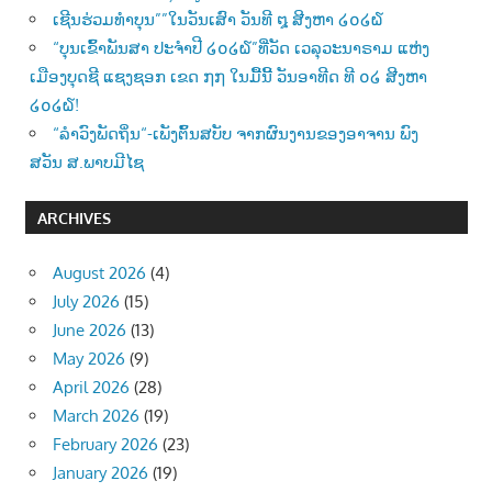
ເຊີນຮ່ວມທຳບຸນ””ໃນວັນເສົາ ວັນທີ ໘ ສີງຫາ ໒໐໒໖
“ບຸນເຂົ້າພັນສາ ປະຈຳປີ ໒໐໒໖”ທີ່ວັດ ເວລຸວະນາຣາມ ແຫ່ງ
ເມືອງບຸດຊີ ແຊງຊອກ ເຂດ ໗໗ ໃນມື້ນີ້ ວັນອາທີດ ທີ ໐໒ ສີງຫາ
໒໐໒໖!
“ລຳວົງພັດຖິ່ນ“-ເພັງຕົ້ນສບັບ ຈາກຜົນງານຂອງອາຈານ ພົງ
ສວັນ ສ.ພາບມີໄຊ
ARCHIVES
August 2026
(4)
July 2026
(15)
June 2026
(13)
May 2026
(9)
April 2026
(28)
March 2026
(19)
February 2026
(23)
January 2026
(19)