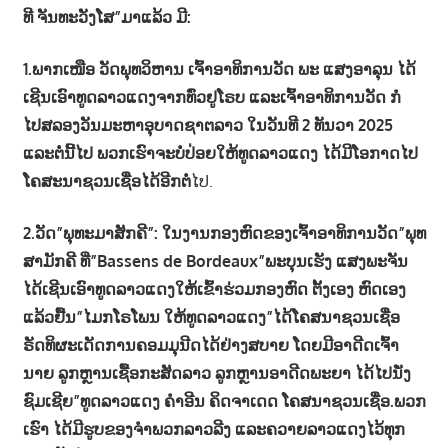
ທີ ຈັນທະວັງໂສ”ມາແລ້ວ ມີ:
1.ພາກເໜືອ ວັດພຸທວິຫານ ເຈົ້າອາທິການວັດ ພະ ແສງອາລຸນ ໄດ້
ເຊີນເອົາທູດລາວແດງຈາກທົ່ວຢູໂຣບ ແລະເຈົ້າອາທິການວັດ ກໍ
ໄປສລອງວັນມະຫາອຸບາດຊາຕລາວ ໃນວັນທີ 2 ທັນວາ 2025
ແລະຕໍ່ນີ້ໄປ ພວກເຮົາຈະບໍ່ປ່ອຍໃຫ້ທູດລາວແດງ ໄດ້ມີໂອກາດໄປ
ໂຄສະນາຊວນເຊື່ອໄດ້ອີກຕໍ່
ໄປ.
2.ວັດ”ພຸທະມາສັກຄີ”: ໃນງານກອງຫົດຂອງເຈົ້າອາທິການວັດ”ພຸທ
ສາມັກຄີ ທີ່”Bassens de Bordeaux”ພະບຸນເຮັງ ແສງພະຈັນ
ໄດ້ເຊີນເອົາທູດລາວແດງໃຫ້ເຂົ້າຮ່ວມກອງຫົດ ຕັ້ງເອງ ຫົດເອງ
ແລ້ວຢື້ນ”ໄມກໂຣໂພນ ໃຫ້ທູດລາວແດງ”ໄດ້ໂຄສນາຊວນເຊື່ອ
ຣັດທິຜະເດັດການຄອມມຸນີດໄດ້ຢ່າງສບາຍ ໂດຍມີອາດີດເຈົ້າ
ນາຍ ລູກຫຼານເຊື້ອກະສັດລາວ ລູກຫຼານອາດີດພະຍາ ໄດ້ໄປນັ່ງ
ຊົມເຊີຍ”ທູດລາວແດງ ຄຳອີນ ຄິດຈາເດດ ໂຄສນາຊວນເຊື່ອ.ພວກ
ເຮົາ ໄດ້ມີຮູບຂອງຈຳພວກລາວລີງ ແລະຄວາຍລາວແດງໄວ້ທຸກ