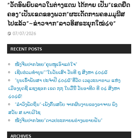
“ວັດອົພຍົບລາວໃນຕ່າງແດນ ໄດ້ກາຍ ເປັນ”ເຂດຍືດ
ຄອງ”ເປັນເຂດຂອງພວກ”ຜະເດັດການຄອມມຸນີສ
ໄປແລ້ວ”~ຂ່າວຈາກ”ລາວອິສຣະຍຸກໃໝ່໒໑”
07/07/2026
RECENT POSTS
ໜັງຈີນປາກໄທຍ”ຄຸນໜູເອົາແຕ່ໃຈ”
ເຊີນຮ່ວມທຳບຸນ””ໃນວັນເສົາ ວັນທີ ໘ ສີງຫາ ໒໐໒໖
“ບຸນເຂົ້າພັນສາ ປະຈຳປີ ໒໐໒໖”ທີ່ວັດ ເວລຸວະນາຣາມ ແຫ່ງ
ເມືອງບຸດຊີ ແຊງຊອກ ເຂດ ໗໗ ໃນມື້ນີ້ ວັນອາທີດ ທີ ໐໒ ສີງຫາ
໒໐໒໖!
“ລຳວົງພັດຖິ່ນ“-ເພັງຕົ້ນສບັບ ຈາກຜົນງານຂອງອາຈານ ພົງ
ສວັນ ສ.ພາບມີໄຊ
ໜັງຈີນປາກໄທຍ”ດາວປຣະກາຍພຣ່າງພຣາຍຝັນ”
ARCHIVES