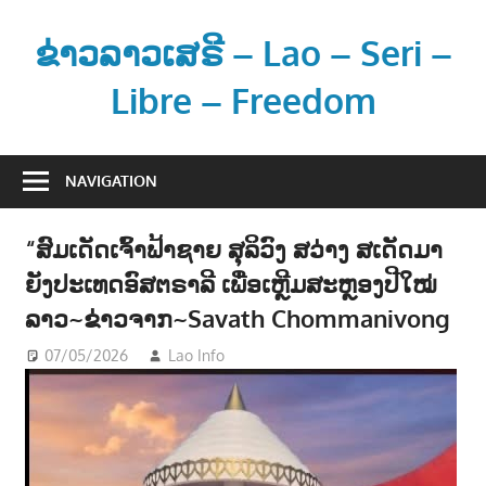
Skip
to
ຂ່າວລາວເສຣີ – Lao – Seri –
content
Libre – Freedom
ຂ່
າ
NAVIGATION
ວ
ແ
“ສົມເດັດເຈົ້າຟ້າຊາຍ ສຸລິວົງ ສວ່າງ ສເດັດມາ
ລ
ຍັງປະເທດອົສຕຣາລີ ເພື່ອເຫຼີມສະຫຼອງປີໃໝ່
ະ
ຂໍ້
ລາວ~ຂ່າວຈາກ~Savath Chommanivong
ມູ
07/05/2026
Lao Info
ການເມືອງ - POLITIC
,
ສັງຄົມ -
ນ
SOCIETY
ຂ່
າ
ວ
ສ