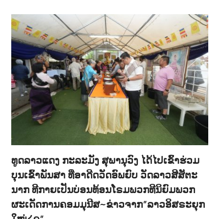
ທູດລາວແດງ ກະລະມັງ ສຸພານຸວົງ ໄດ້ໄປເຂົ້າຮ່ວມ
ບຸນເຂົ້າພັນສາ ທີ່ອາດີດວັດອົພຍົບ ວັດລາວສີສັຕະ
ນາກ ທີກາຍເປັນບ່ອນທ້ອນໂຣມພວກທີນິຍົມພວກ
ຜະເດັດການຄອມມຸນີສ~ຂ່າວຈາກ”ລາວອິສຣະຍຸກ
ໃໝ່໒໑”