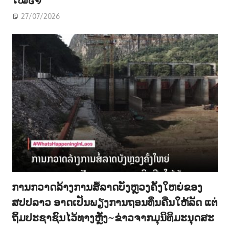
27/07/2026
ການກວາດລ້າງການສໍ້ລາດບັງຫຼວງຄັ້ງໃຫຍ່ຂອງ
ສປປລາວ ອາດເປັນພຽງການຖອນທຶນຄືນໃຫ້ລັດ ແຕ່
ຖິ້ມປະຊາຊົນໄວ້ທາງຫຼັງ~ຂ່າວຈາກມຸນິທິມະນຸດສະ