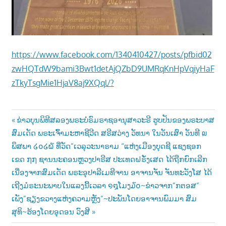
https://www.facebook.com/1340410427/posts/pfbid02
zwHQTdW9bami3Bwt1detAjQZbD9UMRqKnHpVqiyHaF
zTkyTsgMie1HjaV8aj9XQql/?
Post
Previous
ຂ່າວບຸນພິທີສລອງພຣະບໍຣົມຣາຊອານຸສາວະຣີ ຮູບປັນຂອງພຣະບາສ
Post:
ສົມເດັດ ພຣະເຈົ້າມະຫາຊີວີດ ສຣີສວ່າງ ວັທນາ ໃນວັນເສົາ ວັນທີ ໙
navigation
ພຶສພາ ໒໐໒໖ ທີ່ວັດ”ເວລຸວະນາຣາມ “ແຫ່ງເມືອງບຸດຊີ ແຊງຊອກ
ເຂດ ໗໗ ຊານນະຄອນຫຼວງປາຣີສ ປະເທດຝຣັ່ງເສດ ໄດ້ຖືກຍົກເລີກ
ເນື່ອງຈາກສົມເດັດ ພຣະອຸປາລີເມທີຈານ ອາຈານຈັນ ຈັນທະວັງໂສ ໄດ້
ເຖີງມໍຣະນະພາບໃນແລງນີ້ເວລາ ໑໘ໂມງ໓໐~ຂ່າວຈາກ”ກຕອສ”
Next
ເພັງ”ຊຽງຂວາງແຫ່ງຄວາມຫຼັງ”~ປະພັນໂດຍອາຈານພົມມາ ສົມ
Post:
ສຸທິ~ຮ້ອງໂດຍອຸດອນ ວົງສີ