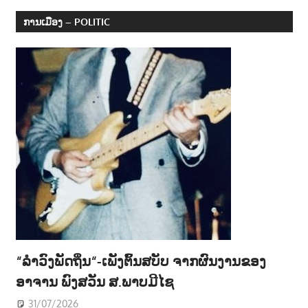
ການເມືອງ – POLITIC
“ລຳວົງພັດຖິ່ນ“-ເພັງຕົ້ນສບັບ ຈາກຜົນງານຂອງ
ອາຈານ ພົງສວັນ ສ.ພາບມີໄຊ
31/07/2026