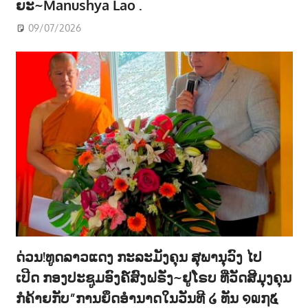
ຍະ~Manushya Lao .
09/07/2026
ດ່ວນ!ທູດລາວແດງ ກະລະມັງຄຸນ ສຸພານຸວົງ ໄປ
ເປີດ ກອງປະຊູມອົງຄ໌ສົງຝຣັ່ງ~ຢູໂຣບ ທີ່ວັດສີມຸງຄຸນ
ກໍຄ້າຍກັບ”ການຍຶດອຳນາດໃນວັນທີ ໒ ທັນ ໑໙໗໕