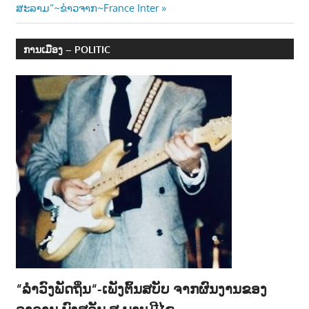
ສະລາມ“~ຂ່າວຈາກ~France Inter
ການເມືອງ – POLITIC
“ລຳວົງພັດຖິ່ນ“-ເພັງຕົ້ນສບັບ ຈາກຜົນງານຂອງ