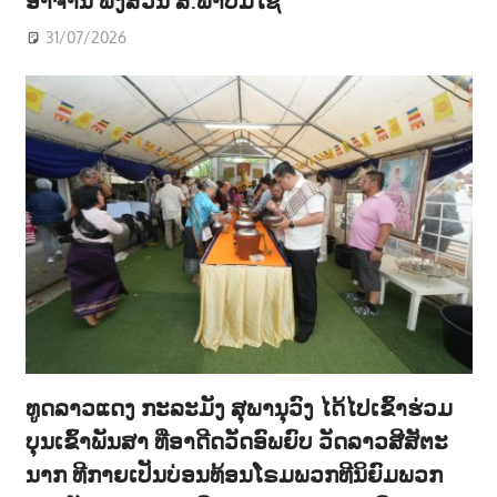
ອາຈານ ພົງສວັນ ສ.ພາບມີໄຊ
31/07/2026
ທູດລາວແດງ ກະລະມັງ ສຸພານຸວົງ ໄດ້ໄປເຂົ້າຮ່ວມ
ບຸນເຂົ້າພັນສາ ທີ່ອາດີດວັດອົພຍົບ ວັດລາວສີສັຕະ
ນາກ ທີກາຍເປັນບ່ອນທ້ອນໂຣມພວກທີນິຍົມພວກ