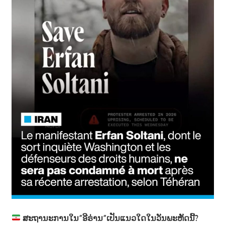
າ
ນ
ສະຖານະການໃນ”ອີຣ່ານ”ເປັນແນວໃດໃນວັນພະຫັດນີ້?