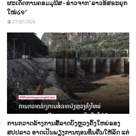
ຜະເດັດການຄອມມຸນີສ~ຂ່າວຈາກ”ລາວອິສຣະຍຸກ
ໃໝ່໒໑”
27/07/2026
ການກວາດລ້າງການສໍ້ລາດບັງຫຼວງຄັ້ງໃຫຍ່ຂອງ
ສປປລາວ ອາດເປັນພຽງການຖອນທຶນຄືນໃຫ້ລັດ ແຕ່