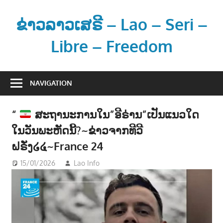
Skip
to
ຂ່າວລາວເສຣີ – Lao – Seri –
content
Libre – Freedom
ຂ່
າ
NAVIGATION
ວ
ແ
“
ສະຖານະການໃນ”ອີຣ່ານ”ເປັນແນວໃດ
ລ
ໃນວັນພະຫັດນີ້?~ຂ່າວຈາກທີວີ
ະ
ຂໍ້
ຝຣັ່ງ໒໔~France 24
ມູ
15/01/2026
Lao Info
ການເມືອງ - POLITIC
,
ຂ່າວ - NEWS
ນ
ຂ່
າ
ວ
ສ