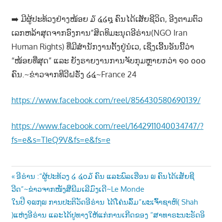
➡️ ມີຜູ້ປະທ້ວງຢ່າງໜ້ອຍ ໓ ໔໒໘ ຄົນໄດ້ເສັຍຊີວິດ, ອີງຕາມຕົວ
ເລກຫລ້າສຸດຈາກອົງການ”ສິດທິມະນຸດອີຣ່ານ(NGO Iran
Human Rights) ທີ່ມີສຳນັກງານຕັ້ງຢູ່ນໍເວ, ເຊິ່ງເອີ້ນອັນນີ້ວ່າ
“ໜ້ອຍທີ່ສຸດ” ແລະ ຍັງຣາຍງານການຈັບກຸມຫຼາຍກວ່າ ໑໐ ໐໐໐
ຄົນ.~ຂ່າວຈາກທີວີຝຣັ່ງ ໒໔~France 24
https://www.facebook.com/reel/856430580690139/
https://www.facebook.com/reel/1642911040034747/?
fs=e&s=TIeQ9V&fs=e&fs=e
Post
Previous
ອີຣ່ານ :“ຜູ້ປະທ້ວງ ໒ ໔໐໓ ຄົນ ແລະພົລເຮືອນ ໙ ຄົນໄດ້ເສັຍຊີ
Post:
ວີດ”~ຂ່າວຈາກໜັງສືພີມເລີມົງເດີ~Le Monde
navigation
Next
ໃນປີ ໑໙໗໙ ການປະຕິວັດອີຣ່ານ ໄດ້ໂຄ່ນລົ້ມ”ພະເຈົ້າຊາຫ໌( Shah
Post:
)ແຫ່ງອີຣ່ານ ແລະໄດ້ປູທາງໃຫ້ແກ່ການເກີດຂອງ “ສາທາຣະນະຣັດອິ