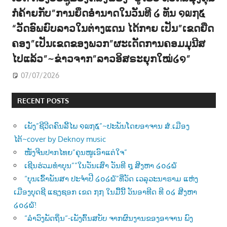
ກໍຄ້າຍກັບ”ການຍຶດອຳນາດໃນວັນທີ ໒ ທັນ ໑໙໗໕
“ວັດອົພຍົບລາວໃນຕ່າງແດນ ໄດ້ກາຍ ເປັນ”ເຂດຍືດ
ຄອງ”ເປັນເຂດຂອງພວກ”ຜະເດັດການຄອມມຸນີສ
ໄປແລ້ວ”~ຂ່າວຈາກ”ລາວອິສຣະຍຸກໃໝ່໒໑”
07/07/2026
RECENT POSTS
ເພັງ”ຊີວີດຄົນລີ້ໄພ ໑໙໗໕”~ປະພັນໂດຍອາຈານ ສໍ.ເມືອງ
ໄຕ້~cover by Deknoy music
ໜັງຈີນປາກໄທຍ”ຄຸນໜູເອົາແຕ່ໃຈ”
ເຊີນຮ່ວມທຳບຸນ””ໃນວັນເສົາ ວັນທີ ໘ ສີງຫາ ໒໐໒໖
“ບຸນເຂົ້າພັນສາ ປະຈຳປີ ໒໐໒໖”ທີ່ວັດ ເວລຸວະນາຣາມ ແຫ່ງ
ເມືອງບຸດຊີ ແຊງຊອກ ເຂດ ໗໗ ໃນມື້ນີ້ ວັນອາທີດ ທີ ໐໒ ສີງຫາ
໒໐໒໖!
“ລຳວົງພັດຖິ່ນ“-ເພັງຕົ້ນສບັບ ຈາກຜົນງານຂອງອາຈານ ພົງ