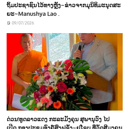
ຖິ້ມປະຊາຊົນໄວ້ທາງຫຼັງ~ຂ່າວຈາກມຸນິທິມະນຸດສະ
ຍະ~Manushya Lao .
09/07/2026
ດ່ວນ!ທູດລາວແດງ ກະລະມັງຄຸນ ສຸພານຸວົງ ໄປ
ເປີດ ກອງປະຊູມອົງຄ໌ສົງຝຣັ່ງ~ຢູໂຣບ ທີ່ວັດສີມຸງຄຸນ