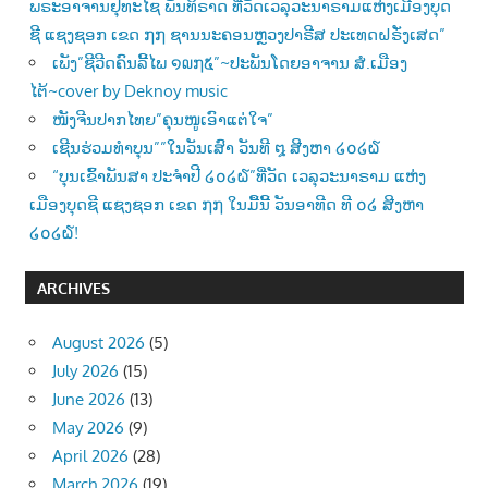
ພຣະອາຈານຢຸທະໄຊ ພັນທິຣາດ ທີ່ວັດເວລຸວະນາຣາມແຫ່ງເມືອງບຸດ
ຊີ ແຊງຊອກ ເຂດ ໗໗ ຊານນະຄອນຫຼວງປາຣີສ ປະເທດຝຣັ່ງເສດ”
ເພັງ”ຊີວີດຄົນລີ້ໄພ ໑໙໗໕”~ປະພັນໂດຍອາຈານ ສໍ.ເມືອງ
ໄຕ້~cover by Deknoy music
ໜັງຈີນປາກໄທຍ”ຄຸນໜູເອົາແຕ່ໃຈ”
ເຊີນຮ່ວມທຳບຸນ””ໃນວັນເສົາ ວັນທີ ໘ ສີງຫາ ໒໐໒໖
“ບຸນເຂົ້າພັນສາ ປະຈຳປີ ໒໐໒໖”ທີ່ວັດ ເວລຸວະນາຣາມ ແຫ່ງ
ເມືອງບຸດຊີ ແຊງຊອກ ເຂດ ໗໗ ໃນມື້ນີ້ ວັນອາທີດ ທີ ໐໒ ສີງຫາ
໒໐໒໖!
ARCHIVES
August 2026
(5)
July 2026
(15)
June 2026
(13)
May 2026
(9)
April 2026
(28)
March 2026
(19)