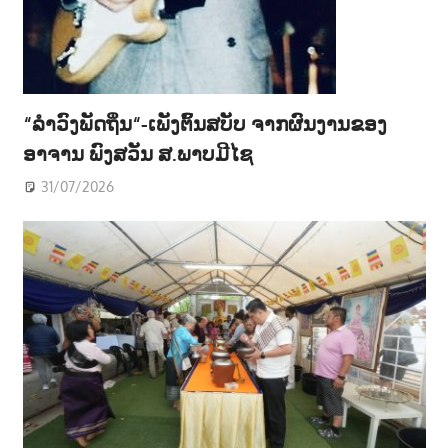
“ລຳວົງພັດຖິ່ນ“-ເພັງຕົ້ນສບັບ ຈາກຜົນງານຂອງ
ອາຈານ ພົງສວັນ ສ.ພາບມີໄຊ
31/07/2026