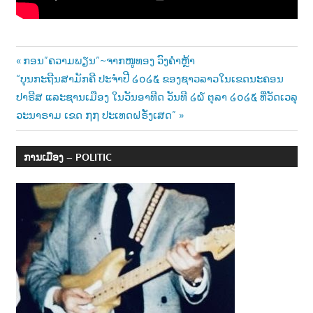
Post
Previous
ກອນ”ຄວາມພຽນ”~ຈາກໜູທອງ ວົງຄຳຫຼ້າ
Next
Post:
“ບຸນກະຖີນສາມັກຄີ ປະຈຳປີ ໒໐໒໕ ຂອງຊາວລາວໃນເຂດນະຄອນ
navigation
Post:
ປາຣີສ ແລະຊານເມືອງ ໃນວັນອາທີດ ວັນທີ ໒໖ ຕຸລາ ໒໐໒໕ ທີ່ວັດເວລຸ
ວະນາຣາມ ເຂດ ໗໗ ປະເທດຝຣັ່ງເສດ”
ການເມືອງ – POLITIC