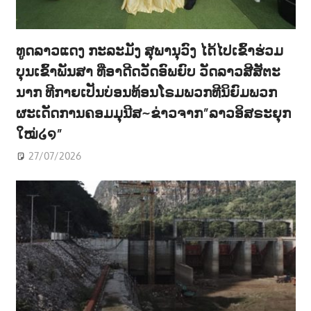
ທູດລາວແດງ ກະລະມັງ ສຸພານຸວົງ ໄດ້ໄປເຂົ້າຮ່ວມ
ບຸນເຂົ້າພັນສາ ທີ່ອາດີດວັດອົພຍົບ ວັດລາວສີສັຕະ
ນາກ ທີກາຍເປັນບ່ອນທ້ອນໂຣມພວກທີນິຍົມພວກ
ຜະເດັດການຄອມມຸນີສ~ຂ່າວຈາກ”ລາວອິສຣະຍຸກ
ໃໝ່໒໑”
27/07/2026