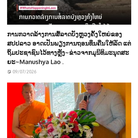
ການກວາດລ້າງການສໍ້ລາດບັງຫຼວງຄັ້ງໃຫຍ່ຂອງ
ສປປລາວ ອາດເປັນພຽງການຖອນທຶນຄືນໃຫ້ລັດ ແຕ່
ຖິ້ມປະຊາຊົນໄວ້ທາງຫຼັງ~ຂ່າວຈາກມຸນິທິມະນຸດສະ
ຍະ~Manushya Lao .
09/07/2026