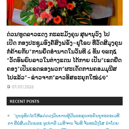
ດ່ວນ!ທູດລາວແດງ ກະລະມັງຄຸນ ສຸພານຸວົງ ໄປ
ເປີດ ກອງປະຊູມອົງຄ໌ສົງຝຣັ່ງ~ຢູໂຣບ ທີ່ວັດສີມຸງຄຸນ
ກໍຄ້າຍກັບ”ການຍຶດອຳນາດໃນວັນທີ ໒ ທັນ ໑໙໗໕
“ວັດອົພຍົບລາວໃນຕ່າງແດນ ໄດ້ກາຍ ເປັນ”ເຂດຍືດ
ຄອງ”ເປັນເຂດຂອງພວກ”ຜະເດັດການຄອມມຸນີສ
ໄປແລ້ວ”~ຂ່າວຈາກ”ລາວອິສຣະຍຸກໃໝ່໒໑”
07/07/2026
RECENT POSTS
“ບຸນອຸທິດໄປໃຫ້ແດ່ດວງວິນຍານຜູ້ມີພຣະຄຸນກະຕັນຍູກະຕະເວທີ
ຕາ ຄືພໍ່ສົມເດັດພຣະ ອຸປບາຣີ ເມທີຈານ ຈັນທີ ຈັນທະວັງໂສ ນຳໂດຍ