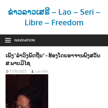
Skip
to
ຂ່າວລາວເສຣີ – Lao – Seri –
content
Libre – Freedom
ຂ່
າ
NAVIGATION
ວ
ແ
ເພັງ”ລຳວົງພັດຖີ່ນ”~ຮ້ອງໂດຍອາຈານພົງສວັນ
ລ
ສ.ພາບມີໄຊ
ະ
ຂໍ້
17/10/2025
Lao Info
ດົນຕຣີ - MUSIC
ມູ
ນ
ຂ່
າ
ວ
ສ