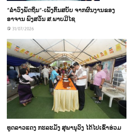
“ລຳວົງພັດຖິ່ນ“-ເພັງຕົ້ນສບັບ ຈາກຜົນງານຂອງ
ອາຈານ ພົງສວັນ ສ.ພາບມີໄຊ
31/07/2026
ທູດລາວແດງ ກະລະມັງ ສຸພານຸວົງ ໄດ້ໄປເຂົ້າຮ່ວມ