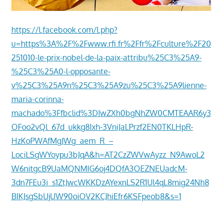
https://l.facebook.com/l.php?
u=https%3A%2F%2Fwww.rfi.fr%2Ffr%2Fculture%2F20
251010-le-prix-nobel-de-la-paix-attribu%25C3%25A9-
%25C3%25A0-l-opposante-
v%25C3%25A9n%25C3%25A9zu%25C3%25A9lienne-
maria-corinna-
machado%3Ffbclid%3DIwZXh0bgNhZW0CMTEAAR6y3
OFoo2vQl_67d_ukkg8Ixh-3VniJaLPrzf2EN0TKLHpR-
HzKoPWAfMgJWg_aem_R_–
LociLSgWYoypu3bJqA&h=AT2CzZWVwAyzz_N9AwoL2
W6nitgcB9UaMQNMIG6oj4DQfA3OEZNEUadcM-
3dn7FEu3i_s1ZtJwcWKKDzAYexnLS2R1Ul4qL8mig24Nh8
BIKJsgSbUjUW90oiOV2KCJhiEfr6KSFpeob8&s=1