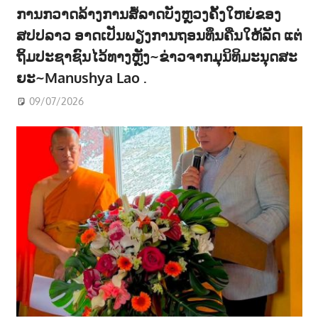
ການກວາດລ້າງການສໍ້ລາດບັງຫຼວງຄັ້ງໃຫຍ່ຂອງ
ສປປລາວ ອາດເປັນພຽງການຖອນທຶນຄືນໃຫ້ລັດ ແຕ່
ຖິ້ມປະຊາຊົນໄວ້ທາງຫຼັງ~ຂ່າວຈາກມຸນິທິມະນຸດສະ
ຍະ~Manushya Lao .
09/07/2026