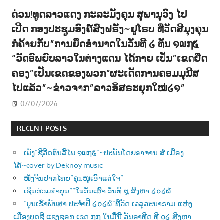
ດ່ວນ!ທູດລາວແດງ ກະລະມັງຄຸນ ສຸພານຸວົງ ໄປ
ເປີດ ກອງປະຊູມອົງຄ໌ສົງຝຣັ່ງ~ຢູໂຣບ ທີ່ວັດສີມຸງຄຸນ
ກໍຄ້າຍກັບ”ການຍຶດອຳນາດໃນວັນທີ ໒ ທັນ ໑໙໗໕
“ວັດອົພຍົບລາວໃນຕ່າງແດນ ໄດ້ກາຍ ເປັນ”ເຂດຍືດ
ຄອງ”ເປັນເຂດຂອງພວກ”ຜະເດັດການຄອມມຸນີສ
ໄປແລ້ວ”~ຂ່າວຈາກ”ລາວອິສຣະຍຸກໃໝ່໒໑”
07/07/2026
RECENT POSTS
ເພັງ”ຊີວີດຄົນລີ້ໄພ ໑໙໗໕”~ປະພັນໂດຍອາຈານ ສໍ.ເມືອງ
ໄຕ້~cover by Deknoy music
ໜັງຈີນປາກໄທຍ”ຄຸນໜູເອົາແຕ່ໃຈ”
ເຊີນຮ່ວມທຳບຸນ””ໃນວັນເສົາ ວັນທີ ໘ ສີງຫາ ໒໐໒໖
“ບຸນເຂົ້າພັນສາ ປະຈຳປີ ໒໐໒໖”ທີ່ວັດ ເວລຸວະນາຣາມ ແຫ່ງ
ເມືອງບຸດຊີ ແຊງຊອກ ເຂດ ໗໗ ໃນມື້ນີ້ ວັນອາທີດ ທີ ໐໒ ສີງຫາ