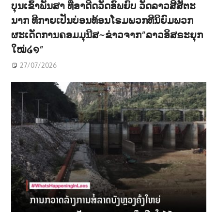
ບຸນເຂົ້າພັນສາ ທີ່ອາດີດວັດອົພຍົບ ວັດລາວສີສັຕະ
ນາກ ທີກາຍເປັນບ່ອນທ້ອນໂຣມພວກທີນິຍົມພວກ
ຜະເດັດການຄອມມຸນີສ~ຂ່າວຈາກ”ລາວອິສຣະຍຸກ
ໃໝ່໒໑”
27/07/2026