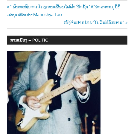
Post
Previous
“ ຜົນກະທົບຈາກໂຄງການເຂື່ອນໄຟຟ້າ”ນໍ້າຊໍ້າ 1A”ຂ່າວຈາກມຸນິທິ
Post:
ມະນຸດສະຍະ~Manushya Lao
navigation
Next
ໜັງຈີນປາກໄທຍ”ໃນວັນທີຮັກບານ”
Post:
ການເມືອງ – POLITIC