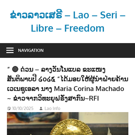
Skip
to
ຂ່າວລາວເສຣີ – Lao – Seri –
content
Libre – Freedom
ຂ່
າ
NAVIGATION
ວ
ແ
“ 🔴 ດ່ວນ – ລາງວັນໂນແບລ ຂະແໜງ
ລ
ສັນຕິພາບປີ ໒໐໒໕ “ໄດ້ມອບໃຫ້ຜູ້ນຳຝ່າຍຄ້ານ
ະ
ຂໍ້
ເວເນຊູເອລາ ນາງ Maria Corina Machado
ມູ
~ ຂ່າວຈາກວິທະຍຸຝຣັ່ງສາກົນ~RFI
ນ
10/10/2025
Lao Info
ຂ່າວ - NEWS
ຂ່
າ
ວ
ສ