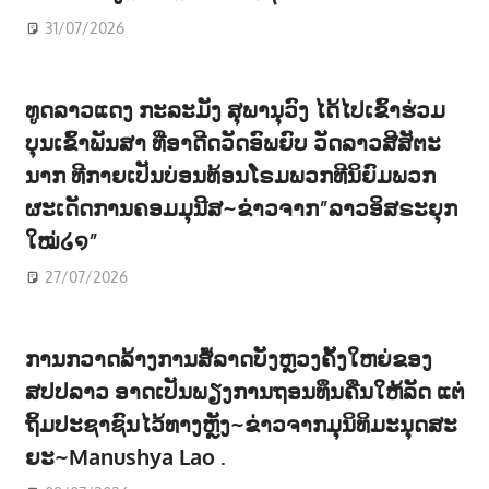
31/07/2026
ທູດລາວແດງ ກະລະມັງ ສຸພານຸວົງ ໄດ້ໄປເຂົ້າຮ່ວມ
ບຸນເຂົ້າພັນສາ ທີ່ອາດີດວັດອົພຍົບ ວັດລາວສີສັຕະ
ນາກ ທີກາຍເປັນບ່ອນທ້ອນໂຣມພວກທີນິຍົມພວກ
ຜະເດັດການຄອມມຸນີສ~ຂ່າວຈາກ”ລາວອິສຣະຍຸກ
ໃໝ່໒໑”
27/07/2026
ການກວາດລ້າງການສໍ້ລາດບັງຫຼວງຄັ້ງໃຫຍ່ຂອງ
ສປປລາວ ອາດເປັນພຽງການຖອນທຶນຄືນໃຫ້ລັດ ແຕ່
ຖິ້ມປະຊາຊົນໄວ້ທາງຫຼັງ~ຂ່າວຈາກມຸນິທິມະນຸດສະ
ຍະ~Manushya Lao .