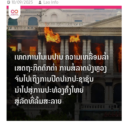
10/09/2025
Lao Info
ການເມືອງ - POLITIC
,
ຂ່າວ -
າ
NEWS
,
ສັງຄົມ - SOCIETY
ນ