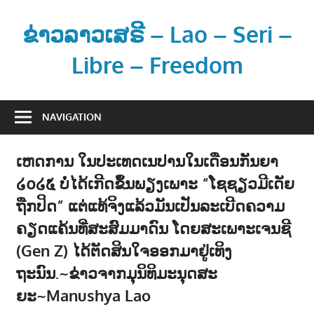
Skip
to
ຂ່າວລາວເສຣີ – Lao – Seri –
content
Libre – Freedom
ຂ່
າ
NAVIGATION
ວ
ແ
ເຫດການ ໃນປະເທດເນປານໃນເດືອນກັນຍາ
ລ
໒໐໒໕ ບໍ່ໄດ້ເກີດຂຶ້ນພຽງເພາະ “ໂຊຊຽວມີເດັຍ
ະ
ຂໍ້
ຖືກປິດ” ແຕ່ແທ້ຈິງແລ້ວມັນເປັນລະເບີດຄວາມ
ມູ
ຄຽດແຄ້ນທີ່ສະສົມມາດົນ ໂດຍສະເພາະເຈນຊີ
ນ
(Gen Z) ໄດ້ຕັດສິນໃຈອອກມາຢູ່ເທິງ
ຂ່
ຖະນົນ.~ຂ່າວຈາກມຸນິທິມະນຸດສະ
າ
ຍະ~Manushya Lao
ວ
ສ