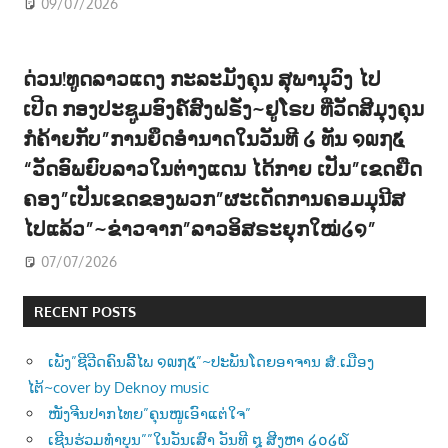
09/07/2026
ດ່ວນ!ທູດລາວແດງ ກະລະມັງຄຸນ ສຸພານຸວົງ ໄປ
ເປີດ ກອງປະຊູມອົງຄ໌ສົງຝຣັ່ງ~ຢູໂຣບ ທີ່ວັດສີມຸງຄຸນ
ກໍຄ້າຍກັບ”ການຍຶດອຳນາດໃນວັນທີ ໒ ທັນ ໑໙໗໕
“ວັດອົພຍົບລາວໃນຕ່າງແດນ ໄດ້ກາຍ ເປັນ”ເຂດຍືດ
ຄອງ”ເປັນເຂດຂອງພວກ”ຜະເດັດການຄອມມຸນີສ
ໄປແລ້ວ”~ຂ່າວຈາກ”ລາວອິສຣະຍຸກໃໝ່໒໑”
07/07/2026
RECENT POSTS
ເພັງ”ຊີວີດຄົນລີ້ໄພ ໑໙໗໕”~ປະພັນໂດຍອາຈານ ສໍ.ເມືອງ
ໄຕ້~cover by Deknoy music
ໜັງຈີນປາກໄທຍ”ຄຸນໜູເອົາແຕ່ໃຈ”
ເຊີນຮ່ວມທຳບຸນ””ໃນວັນເສົາ ວັນທີ ໘ ສີງຫາ ໒໐໒໖