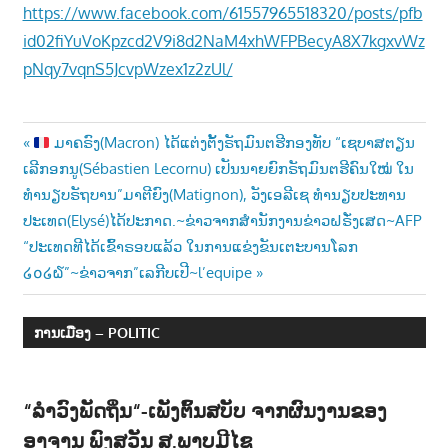
https://www.facebook.com/61557965518320/posts/pfb
id02fiYuVoKpzcd2V9i8d2NaM4xhWFPBecyA8X7kgxvWz
pNqy7vqnS5JcvpWzex1z2zUl/
Post
Previous
ມາຄຣົງ(Macron) ໄດ້ແຕ່ງຕັ້ງຣັຖມົນຕຮີກອງທັບ “ເຊບາສຕຽນ
Post:
ເລີກອກນູ(Sébastien Lecornu) ເປັນນາຍຍົກຣັຖມົນຕຮີຄົນໃໝ່ ໃນ
navigation
ທຳນຽບຣັຖບານ”ມາຕີຍົງ(Matignon), ວັງເອລີເຊ ທຳນຽບປະທານ
ປະເທດ(Elysé)ໄດ້ປະກາດ.~ຂ່າວຈາກສຳນັກງານຂ່າວຝຣັ່ງເສດ~AFP
Next
“ປະເທດທີໄດ້ເຂົ້າຣອບແລ້ວ ໃນການແຂ່ງຂັນເຕະບານໂລກ
Post:
໒໐໒໖”~ຂ່າວຈາກ”ເລກີບເປີ~l’equipe
ການເມືອງ – POLITIC
“ລຳວົງພັດຖິ່ນ“-ເພັງຕົ້ນສບັບ ຈາກຜົນງານຂອງ
ອາຈານ ພົງສວັນ ສ.ພາບມີໄຊ