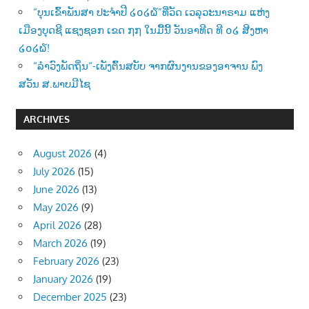
“ບຸນເຂົ້າພັນສາ ປະຈຳປີ ໒໐໒໖”ທີ່ວັດ ເວລຸວະນາຣາມ ແຫ່ງ
ເມືອງບຸດຊີ ແຊງຊອກ ເຂດ ໗໗ ໃນມື້ນີ້ ວັນອາທີດ ທີ ໐໒ ສີງຫາ
໒໐໒໖!
“ລຳວົງພັດຖິ່ນ“-ເພັງຕົ້ນສບັບ ຈາກຜົນງານຂອງອາຈານ ພົງ
ສວັນ ສ.ພາບມີໄຊ
ARCHIVES
August 2026
(4)
July 2026
(15)
June 2026
(13)
May 2026
(9)
April 2026
(28)
March 2026
(19)
February 2026
(23)
January 2026
(19)
December 2025
(23)