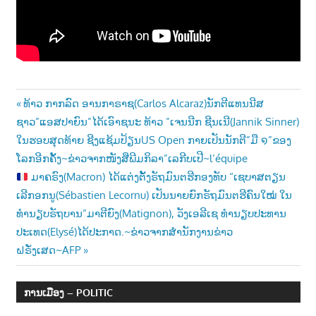
າ
ນ
Post
Previous
ທ້າວ ກາກລົດ ອານກາຣາຊ(Carlos Alcaraz)ນັກຕີແທນນີສ
Post:
ຊາວ”ແອສປາຍົນ”ໄດ້ເອົາຊນະ ທ້າວ ”ເຈນນີກ ຊີນເນີ(Jannik Sinner)
navigation
ໃນຮອບສຸດທ້າຍ ຊີງແຊ້ມປ້ຽນUS Open ກາຍເປັນນັກຕີ”ມື ໑”ຂອງ
ໂລກອີກຄັ້ງ~ຂ່າວຈາກໜັງສືພີມກິລາ”ເລກີບເປີ~l’équipe
Next
ມາຄຣົງ(Macron) ໄດ້ແຕ່ງຕັ້ງຣັຖມົນຕຮີກອງທັບ “ເຊບາສຕຽນ
Post:
ເລີກອກນູ(Sébastien Lecornu) ເປັນນາຍຍົກຣັຖມົນຕຮີຄົນໃໝ່ ໃນ
ທຳນຽບຣັຖບານ”ມາຕີຍົງ(Matignon), ວັງເອລີເຊ ທຳນຽບປະທານ
ປະເທດ(Elysé)ໄດ້ປະກາດ.~ຂ່າວຈາກສຳນັກງານຂ່າວ
ຝຣັ່ງເສດ~AFP
ການເມືອງ – POLITIC