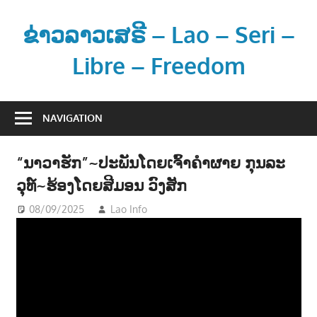
Skip
to
ຂ່າວລາວເສຣີ – Lao – Seri –
content
Libre – Freedom
ຂ່
າ
NAVIGATION
ວ
ແ
“ນາວາຮັກ”~ປະພັນໂດຍເຈົ້າຄຳຜາຍ ກຸນລະ
ລ
ວຸທ໌~ຮ້ອງໂດຍສີມອນ ວົງສັກ
ະ
ຂໍ້
08/09/2025
Lao Info
ດົນຕຣີ - MUSIC
ມູ
ນ
ຂ່
າ
ວ
ສ