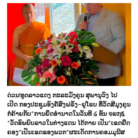
ດ່ວນ!ທູດລາວແດງ ກະລະມັງຄຸນ ສຸພານຸວົງ ໄປ
ເປີດ ກອງປະຊູມອົງຄ໌ສົງຝຣັ່ງ~ຢູໂຣບ ທີ່ວັດສີມຸງຄຸນ
ກໍຄ້າຍກັບ”ການຍຶດອຳນາດໃນວັນທີ ໒ ທັນ ໑໙໗໕
“ວັດອົພຍົບລາວໃນຕ່າງແດນ ໄດ້ກາຍ ເປັນ”ເຂດຍືດ
ຄອງ”ເປັນເຂດຂອງພວກ”ຜະເດັດການຄອມມຸນີສ