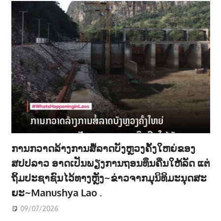
ການກວາດລ້າງການສໍ້ລາດບັງຫຼວງຄັ້ງໃຫຍ່ຂອງ
ສປປລາວ ອາດເປັນພຽງການຖອນທຶນຄືນໃຫ້ລັດ ແຕ່
ຖິ້ມປະຊາຊົນໄວ້ທາງຫຼັງ~ຂ່າວຈາກມຸນິທິມະນຸດສະ
ຍະ~Manushya Lao .
09/07/2026