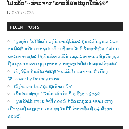
ໄປແລ້ວ”~ຂ່າວຈາກ”ລາວອິສຣະຍຸກໃໝ່໒໑”
07/07/2026
RECENT POSTS
“ບຸນອຸທິດໄປໃຫ້ແດ່ດວງວິນຍານຜູ້ມີພຣະຄຸນກະຕັນຍູກະຕະເວທີ
ຕາ ຄືພໍ່ສົມເດັດພຣະ ອຸປບາຣີ ເມທີຈານ ຈັນທີ ຈັນທະວັງໂສ ນຳໂດຍ
ພຣະອາຈານຢຸທະໄຊ ພັນທິຣາດ ທີ່ວັດເວລຸວະນາຣາມແຫ່ງເມືອງບຸດ
ຊີ ແຊງຊອກ ເຂດ ໗໗ ຊານນະຄອນຫຼວງປາຣີສ ປະເທດຝຣັ່ງເສດ”
ເພັງ”ຊີວີດຄົນລີ້ໄພ ໑໙໗໕”~ປະພັນໂດຍອາຈານ ສໍ.ເມືອງ
ໄຕ້~cover by Deknoy music
ໜັງຈີນປາກໄທຍ”ຄຸນໜູເອົາແຕ່ໃຈ”
ເຊີນຮ່ວມທຳບຸນ””ໃນວັນເສົາ ວັນທີ ໘ ສີງຫາ ໒໐໒໖
“ບຸນເຂົ້າພັນສາ ປະຈຳປີ ໒໐໒໖”ທີ່ວັດ ເວລຸວະນາຣາມ ແຫ່ງ
ເມືອງບຸດຊີ ແຊງຊອກ ເຂດ ໗໗ ໃນມື້ນີ້ ວັນອາທີດ ທີ ໐໒ ສີງຫາ
໒໐໒໖!