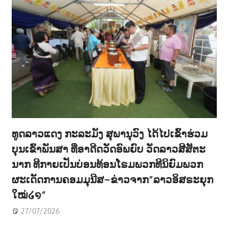
ທູດລາວແດງ ກະລະມັງ ສຸພານຸວົງ ໄດ້ໄປເຂົ້າຮ່ວມ
ບຸນເຂົ້າພັນສາ ທີ່ອາດີດວັດອົພຍົບ ວັດລາວສີສັຕະ
ນາກ ທີກາຍເປັນບ່ອນທ້ອນໂຣມພວກທີນິຍົມພວກ
ຜະເດັດການຄອມມຸນີສ~ຂ່າວຈາກ”ລາວອິສຣະຍຸກ
ໃໝ່໒໑”
27/07/2026