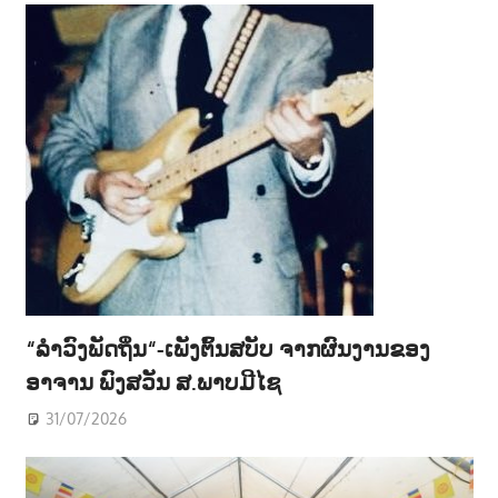
“ລຳວົງພັດຖິ່ນ“-ເພັງຕົ້ນສບັບ ຈາກຜົນງານຂອງ
ອາຈານ ພົງສວັນ ສ.ພາບມີໄຊ
31/07/2026