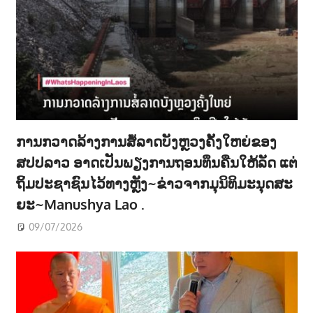
ການກວາດລ້າງການສໍ້ລາດບັງຫຼວງຄັ້ງໃຫຍ່ຂອງ
ສປປລາວ ອາດເປັນພຽງການຖອນທຶນຄືນໃຫ້ລັດ ແຕ່
ຖິ້ມປະຊາຊົນໄວ້ທາງຫຼັງ~ຂ່າວຈາກມຸນິທິມະນຸດສະ
ຍະ~Manushya Lao .
09/07/2026