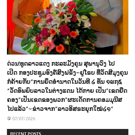
ດ່ວນ!ທູດລາວແດງ ກະລະມັງຄຸນ ສຸພານຸວົງ ໄປ
ເປີດ ກອງປະຊູມອົງຄ໌ສົງຝຣັ່ງ~ຢູໂຣບ ທີ່ວັດສີມຸງຄຸນ
ກໍຄ້າຍກັບ”ການຍຶດອຳນາດໃນວັນທີ ໒ ທັນ ໑໙໗໕
“ວັດອົພຍົບລາວໃນຕ່າງແດນ ໄດ້ກາຍ ເປັນ”ເຂດຍືດ
ຄອງ”ເປັນເຂດຂອງພວກ”ຜະເດັດການຄອມມຸນີສ
ໄປແລ້ວ”~ຂ່າວຈາກ”ລາວອິສຣະຍຸກໃໝ່໒໑”
07/07/2026
RECENT POSTS