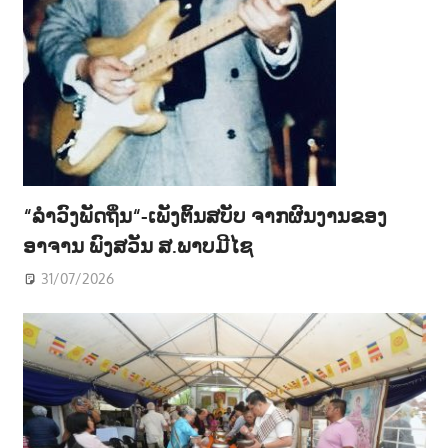
“ລຳວົງພັດຖິ່ນ“-ເພັງຕົ້ນສບັບ ຈາກຜົນງານຂອງ
ອາຈານ ພົງສວັນ ສ.ພາບມີໄຊ
31/07/2026