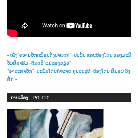
າ
ນ
Post
Previous
ເພັງ”ຄວາມຮັກເໝືອນດັ່ງປາແດກ”~ປະພັນ ແລະຮ້ອງໂດຍ ແພງມະນີ
Post:
ວັນສີລາລົມ~ດົນຕຮີ”ແມ່ຂອງຂຽວ”
navigation
Next
“ອາວະສາຮັກ”~ປະພັນໂດຍຄຳຜາຍ ກຸນລະວຸທ໌~ຮ້ອງໂດຍ ສີມອນ ວົງ
Post:
ສັກ
ການເມືອງ – POLITIC