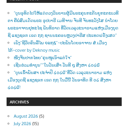
“ບຸນອຸທິດໄປໃຫ້ແດ່ດວງວິນຍານຜູ້ມີພຣະຄຸນກະຕັນຍູກະຕະເວທີ
ຕາ ຄືພໍ່ສົມເດັດພຣະ ອຸປບາຣີ ເມທີຈານ ຈັນທີ ຈັນທະວັງໂສ ນຳໂດຍ
ພຣະອາຈານຢຸທະໄຊ ພັນທິຣາດ ທີ່ວັດເວລຸວະນາຣາມແຫ່ງເມືອງບຸດ
ຊີ ແຊງຊອກ ເຂດ ໗໗ ຊານນະຄອນຫຼວງປາຣີສ ປະເທດຝຣັ່ງເສດ”
ເພັງ”ຊີວີດຄົນລີ້ໄພ ໑໙໗໕”~ປະພັນໂດຍອາຈານ ສໍ.ເມືອງ
ໄຕ້~cover by Deknoy music
ໜັງຈີນປາກໄທຍ”ຄຸນໜູເອົາແຕ່ໃຈ”
ເຊີນຮ່ວມທຳບຸນ””ໃນວັນເສົາ ວັນທີ ໘ ສີງຫາ ໒໐໒໖
“ບຸນເຂົ້າພັນສາ ປະຈຳປີ ໒໐໒໖”ທີ່ວັດ ເວລຸວະນາຣາມ ແຫ່ງ
ເມືອງບຸດຊີ ແຊງຊອກ ເຂດ ໗໗ ໃນມື້ນີ້ ວັນອາທີດ ທີ ໐໒ ສີງຫາ
໒໐໒໖!
ARCHIVES
August 2026
(5)
July 2026
(15)