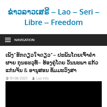
Skip
to
ຂ່າວລາວເສຣີ – Lao – Seri –
content
Libre – Freedom
ຂ່
າ
NAVIGATION
ວ
ແ
ເພັງ”ຮັກດຽວໃຈດຽວ”~ ປະພັນໂດຍເຈົ້າຄຳ
ລ
ຜາຍ ກຸນຣະວຸທ໌~ ຮ້ອງຄູ່ໂດຍ ວັນນະພາ ແກ້ວ
ະ
ຂໍ້
ແກ່ນຈັນ & ອານຸສອນ ທັມມະວົງສາ
ມູ
19/08/2025
Lao Info
ດົນຕຣີ - MUSIC
ນ
ຂ່
າ
ວ
ສ