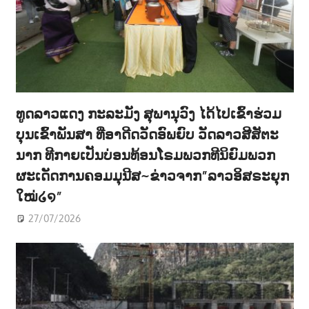
ທູດລາວແດງ ກະລະມັງ ສຸພານຸວົງ ໄດ້ໄປເຂົ້າຮ່ວມ
ບຸນເຂົ້າພັນສາ ທີ່ອາດີດວັດອົພຍົບ ວັດລາວສີສັຕະ
ນາກ ທີກາຍເປັນບ່ອນທ້ອນໂຣມພວກທີນິຍົມພວກ
ຜະເດັດການຄອມມຸນີສ~ຂ່າວຈາກ”ລາວອິສຣະຍຸກ
ໃໝ່໒໑”
27/07/2026