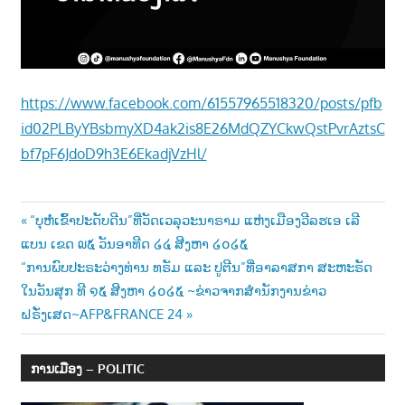
https://www.facebook.com/61557965518320/posts/pfb
id02PLByYBsbmyXD4ak2is8E26MdQZYCkwQstPvrAztsC
bf7pF6JdoD9h3E6EkadjVzHl/
Post
Previous
“ບຸຫໍ່ເຂົ້າປະດັບດີນ”ທີ່ວັດເວລຸວະນາຣາມ ແຫ່ງເມືອງວີລຮເອ ເລີ
Post:
ແບນ ເຂດ ໙໕ ວັນອາທີດ ໒໔ ສີງຫາ ໒໐໒໕
navigation
Next
“ການພົບປະຣະວ່າງທ່ານ ທຣັມ ແລະ ປູຕີນ”ທີ່ອາລາສກາ ສະຫະຣັດ
Post:
ໃນວັນສຸກ ທີ ໑໕ ສີງຫາ ໒໐໒໕ ~ຂ່າວຈາກສຳນັກງານຂ່າວ
ຝຣັ່ງເສດ~AFP&FRANCE 24
ການເມືອງ – POLITIC