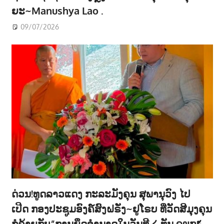
ຍະ~Manushya Lao .
09/07/2026
ດ່ວນ!ທູດລາວແດງ ກະລະມັງຄຸນ ສຸພານຸວົງ ໄປ
ເປີດ ກອງປະຊູມອົງຄ໌ສົງຝຣັ່ງ~ຢູໂຣບ ທີ່ວັດສີມຸງຄຸນ
ກໍຄ້າຍກັບ”ການຍຶດອຳນາດໃນວັນທີ ໒ ທັນ ໑໙໗໕