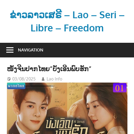
Skip
to
ຂ່າວລາວເສຣີ – Lao – Seri –
content
Libre – Freedom
ຂ່
າ
NAVIGATION
ວ
ແ
ໜັງຈີນປາກໄທຍ”ບັງເອີນພົບຮັກ”
ລ
ະ
03/08/2025
Lao Info
ບັນເທີງ - ENTERTAINMENT
ຂໍ້
ມູ
ນ
ຂ່
າ
ວ
ສ