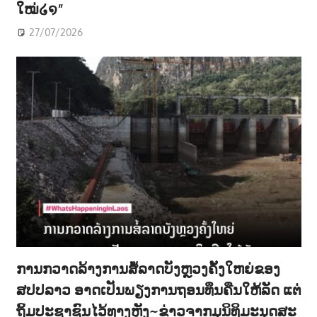
ໃໝ່໒໑”
27/07/2026
ການກວາດລ້າງການສໍ້ລາດບັງຫຼວງຄັ້ງໃຫຍ່ຂອງ
ສປປລາວ ອາດເປັນພຽງການຖອນທຶນຄືນໃຫ້ລັດ ແຕ່
ຖິ້ມປະຊາຊົນໄວ້ທາງຫຼັງ~ຂ່າວຈາກມຸນິທິມະນຸດສະ