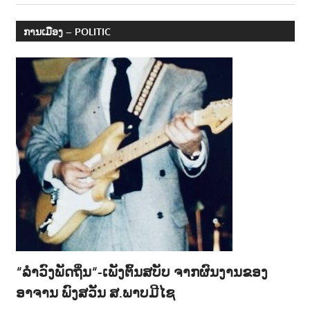
ການເມືອງ – POLITIC
“ລຳວົງພັດຖິ່ນ“-ເພັງຕົ້ນສບັບ ຈາກຜົນງານຂອງ
ອາຈານ ພົງສວັນ ສ.ພາບມີໄຊ