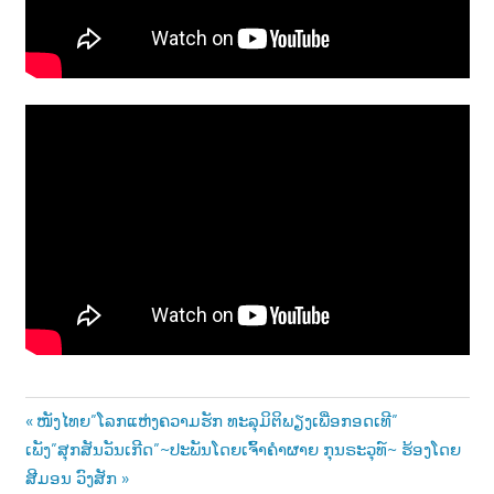
Post
Previous
ໜັງໄທຍ”ໂລກແຫ່ງຄວາມຮັກ ທະລຸມິຕິພຽງເພື່ອກອດເທີ”
Next
Post:
ເພັງ”ສຸກສັນວັນເກີດ”~ປະພັນໂດຍເຈົ້າຄຳຜາຍ ກຸນຣະວຸທ໌~ ຮ້ອງໂດຍ
navigation
Post:
ສີມອນ ວົງສັກ