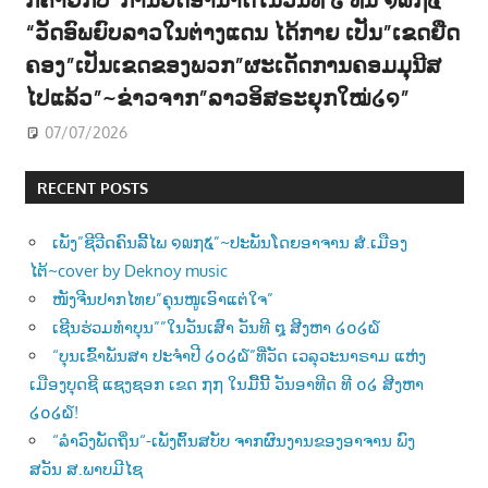
“ວັດອົພຍົບລາວໃນຕ່າງແດນ ໄດ້ກາຍ ເປັນ”ເຂດຍືດ
ຄອງ”ເປັນເຂດຂອງພວກ”ຜະເດັດການຄອມມຸນີສ
ໄປແລ້ວ”~ຂ່າວຈາກ”ລາວອິສຣະຍຸກໃໝ່໒໑”
07/07/2026
RECENT POSTS
ເພັງ”ຊີວີດຄົນລີ້ໄພ ໑໙໗໕”~ປະພັນໂດຍອາຈານ ສໍ.ເມືອງ
ໄຕ້~cover by Deknoy music
ໜັງຈີນປາກໄທຍ”ຄຸນໜູເອົາແຕ່ໃຈ”
ເຊີນຮ່ວມທຳບຸນ””ໃນວັນເສົາ ວັນທີ ໘ ສີງຫາ ໒໐໒໖
“ບຸນເຂົ້າພັນສາ ປະຈຳປີ ໒໐໒໖”ທີ່ວັດ ເວລຸວະນາຣາມ ແຫ່ງ
ເມືອງບຸດຊີ ແຊງຊອກ ເຂດ ໗໗ ໃນມື້ນີ້ ວັນອາທີດ ທີ ໐໒ ສີງຫາ
໒໐໒໖!
“ລຳວົງພັດຖິ່ນ“-ເພັງຕົ້ນສບັບ ຈາກຜົນງານຂອງອາຈານ ພົງ
ສວັນ ສ.ພາບມີໄຊ