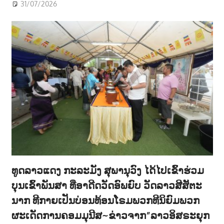
31/07/2026
ທູດລາວແດງ ກະລະມັງ ສຸພານຸວົງ ໄດ້ໄປເຂົ້າຮ່ວມ
ບຸນເຂົ້າພັນສາ ທີ່ອາດີດວັດອົພຍົບ ວັດລາວສີສັຕະ
ນາກ ທີກາຍເປັນບ່ອນທ້ອນໂຣມພວກທີນິຍົມພວກ
ຜະເດັດການຄອມມຸນີສ~ຂ່າວຈາກ”ລາວອິສຣະຍຸກ