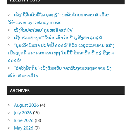
ເພັງ”ຊີວີດຄົນລີ້ໄພ ໑໙໗໕”~ປະພັນໂດຍອາຈານ ສໍ.ເມືອງ
ໄຕ້~cover by Deknoy music
ໜັງຈີນປາກໄທຍ”ຄຸນໜູເອົາແຕ່ໃຈ”
ເຊີນຮ່ວມທຳບຸນ””ໃນວັນເສົາ ວັນທີ ໘ ສີງຫາ ໒໐໒໖
“ບຸນເຂົ້າພັນສາ ປະຈຳປີ ໒໐໒໖”ທີ່ວັດ ເວລຸວະນາຣາມ ແຫ່ງ
ເມືອງບຸດຊີ ແຊງຊອກ ເຂດ ໗໗ ໃນມື້ນີ້ ວັນອາທີດ ທີ ໐໒ ສີງຫາ
໒໐໒໖!
“ລຳວົງພັດຖິ່ນ“-ເພັງຕົ້ນສບັບ ຈາກຜົນງານຂອງອາຈານ ພົງ
ສວັນ ສ.ພາບມີໄຊ
ARCHIVES
August 2026
(4)
July 2026
(15)
June 2026
(13)
May 2026
(9)