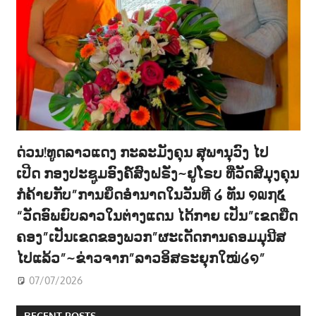
ດ່ວນ!ທູດລາວແດງ ກະລະມັງຄຸນ ສຸພານຸວົງ ໄປ
ເປີດ ກອງປະຊູມອົງຄ໌ສົງຝຣັ່ງ~ຢູໂຣບ ທີ່ວັດສີມຸງຄຸນ
ກໍຄ້າຍກັບ”ການຍຶດອຳນາດໃນວັນທີ ໒ ທັນ ໑໙໗໕
“ວັດອົພຍົບລາວໃນຕ່າງແດນ ໄດ້ກາຍ ເປັນ”ເຂດຍືດ
ຄອງ”ເປັນເຂດຂອງພວກ”ຜະເດັດການຄອມມຸນີສ
ໄປແລ້ວ”~ຂ່າວຈາກ”ລາວອິສຣະຍຸກໃໝ່໒໑”
07/07/2026
RECENT POSTS