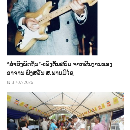
“ລຳວົງພັດຖິ່ນ“-ເພັງຕົ້ນສບັບ ຈາກຜົນງານຂອງ
ອາຈານ ພົງສວັນ ສ.ພາບມີໄຊ
31/07/2026