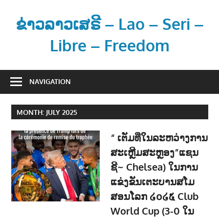
Skip
to
ຂ່າວລາວເສຣີ – Lao – Seri –
content
Libre – Freedom
ຂ່
າ
NAVIGATION
ວ
ແ
MONTH:
JULY 2025
ລ
ະ
“ ເຕັມທີ່ໃນລະຫວ່າງການ
ຂໍ້
ສະເຫຼີມສະຫຼອງ”ແຊນ
ມູ
ຊີ~ Chelsea) ໃນການ
ນ
ຂ່
ແຂ່ງຂັນເຕະບານສໂມ
າ
ສອນໂລກ ໒໐໒໕ Club
ວ
World Cup (3-0 ໃນ
ສ