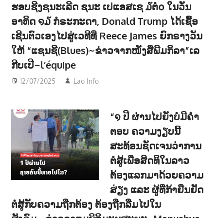
ຮອບຊີງຊນະເລີດ ຊນະ ເປແອສເຊ ໓ຕໍ່໐ ໃນວັນ
າ
ອາທິດ ໑໓ ກໍຣະກະດາ, Donald Trump ໄດ້ເຊື້ອ
ນ
ເຊີນຕົວເອງໄປສູ່ເວທີທີ່ Reece James ຍົກຣາງວັນ
ໃຫ້ “ແຊນຊີ(Blues)~ຂ່າວຈາກໜັງສືພີມກິລາ”ເລ
ກີບເປີ~l’équipe
12/07/2025
Lao Info
ກິລາ - SPORT
“໑ ປີ ຜ່ານໄປຍັງບໍ່ມີຄຳ
ຕອບ ຄວາມງຽບນີ້
ສະທ້ອນຊັດເຈນວ່າການ
ຕໍ່ສູ້ເພື່ອສິດທິໃນລາວ
ຕ້ອງແລກມາດ້ວຍຄວາມ
ສ່ຽງ ແລະ ຜູ້ທີ່ກ້າຢືນຢັດ
ຕໍ່ສູ້ກັບຄວາມຖືກຕ້ອງ ຕ້ອງຖືກລືມໄປໃນ