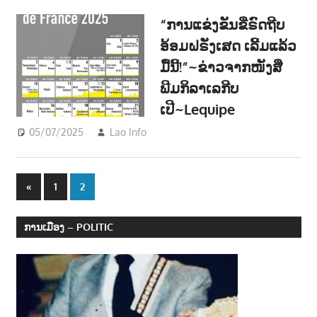
“ການແຂ່ງຂັນຂີ່ຣົດຖີບ
ອ້ອມຝຣັ່ງເສດ ເລີ້ມແລ້ວ
ມື້ນີ້!”~ຂ່າວຈາກໜັງສື
ພີມກິລາເລກີບ
ເປີ~Lequipe
05/07/2025
Lao Info
ກິລາ - SPORT
,
ຂ່າວ - NEWS
Posts
Previous
«
1
2
Posts
navigation
ການເມືອງ – POLITIC