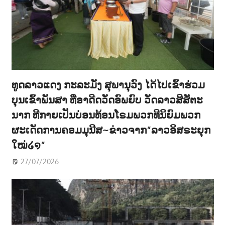
ທູດລາວແດງ ກະລະມັງ ສຸພານຸວົງ ໄດ້ໄປເຂົ້າຮ່ວມ
ບຸນເຂົ້າພັນສາ ທີ່ອາດີດວັດອົພຍົບ ວັດລາວສີສັຕະ
ນາກ ທີກາຍເປັນບ່ອນທ້ອນໂຣມພວກທີນິຍົມພວກ
ຜະເດັດການຄອມມຸນີສ~ຂ່າວຈາກ”ລາວອິສຣະຍຸກ
ໃໝ່໒໑”
27/07/2026