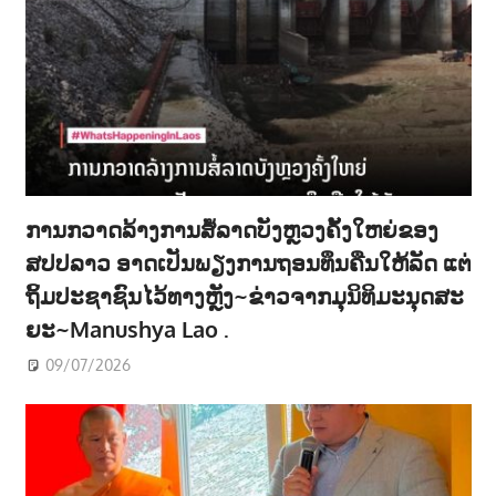
ການກວາດລ້າງການສໍ້ລາດບັງຫຼວງຄັ້ງໃຫຍ່ຂອງ
ສປປລາວ ອາດເປັນພຽງການຖອນທຶນຄືນໃຫ້ລັດ ແຕ່
ຖິ້ມປະຊາຊົນໄວ້ທາງຫຼັງ~ຂ່າວຈາກມຸນິທິມະນຸດສະ
ຍະ~Manushya Lao .
09/07/2026