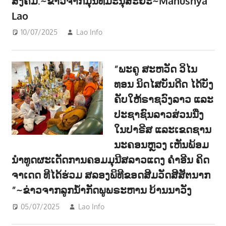
ສັງຄົມ.~ຂ່າວຈາກມຸນິທິມະນຸສະຍະ~Manushya
Lao
10/07/2025
Lao Info
ການເມືອງ - POLITIC
,
ຂ່າວ - NEWS
,
ສັງຄົມ - SOCIETY
”ພະຄູ ສະຫວັດ ວິໄນ
ທອນ ນິດໄສບັນດີດ ໄດ້ບັງ
ຄັບໃຫ້ຣາຊວົງລາວ ແລະ
ປະຊາຊົນລາວສ່ວນນື່ງ
ໃນປາຣີສ ແລະເຂດຊານ
ນະຄອນຫຼວງ ເຫັນພ້ອມ
ນຳທູດຜະເດັດການຄອມມຸນີສລາວແດງ ຄຳອີນ ຄິດ
ຈາເດດ ທີໄດ້ຮ່ວມ ສລອງພິທີຂອດສີມວັດສີສັຕນາກ
”~ຂ່າວຈາກລູກນໍ້າກັດພູພຣະຫານ ບ້ານນາວັງ
05/07/2025
Lao Info
ການເມືອງ - POLITIC
,
ຂ່າວ -
NEWS
,
ສັງຄົມ - SOCIETY