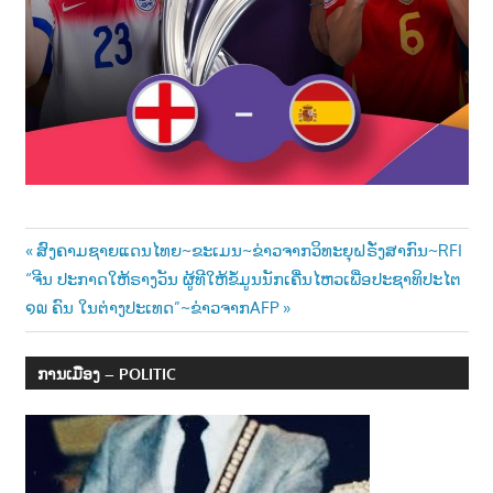
Post
Previous
ສົງຄາມຊາຍແດນໄທຍ~ຂະເມນ~ຂ່າວຈາກວິທະຍຸຝຣັ່ງສາກົນ~RFI
Next
Post:
“ຈີນ ປະກາດໃຫ້ຣາງວັນ ຜູ້ທີໃຫ້ຂໍ້ມູນນັກເຄື່ນໄຫວເພື່ອປະຊາທິປະໄຕ
navigation
Post:
໑໙ ຄົນ ໃນຕ່າງປະເທດ”~ຂ່າວຈາກAFP
ການເມືອງ – POLITIC