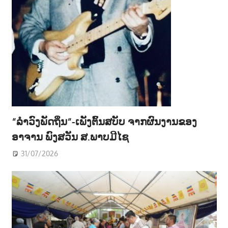
“ລຳວົງພັດຖິ່ນ“-ເພັງຕົ້ນສບັບ ຈາກຜົນງານຂອງ
ອາຈານ ພົງສວັນ ສ.ພາບມີໄຊ
31/07/2026