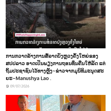
ການກວາດລ້າງການສໍ້ລາດບັງຫຼວງຄັ້ງໃຫຍ່ຂອງ
ສປປລາວ ອາດເປັນພຽງການຖອນທຶນຄືນໃຫ້ລັດ ແຕ່
ຖິ້ມປະຊາຊົນໄວ້ທາງຫຼັງ~ຂ່າວຈາກມຸນິທິມະນຸດສະ
ຍະ~Manushya Lao .
09/07/2026