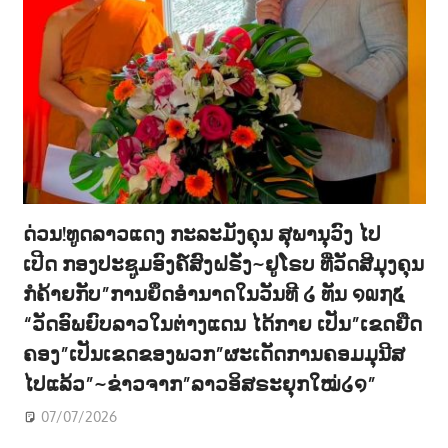
ດ່ວນ!ທູດລາວແດງ ກະລະມັງຄຸນ ສຸພານຸວົງ ໄປ
ເປີດ ກອງປະຊູມອົງຄ໌ສົງຝຣັ່ງ~ຢູໂຣບ ທີ່ວັດສີມຸງຄຸນ
ກໍຄ້າຍກັບ”ການຍຶດອຳນາດໃນວັນທີ ໒ ທັນ ໑໙໗໕
“ວັດອົພຍົບລາວໃນຕ່າງແດນ ໄດ້ກາຍ ເປັນ”ເຂດຍືດ
ຄອງ”ເປັນເຂດຂອງພວກ”ຜະເດັດການຄອມມຸນີສ
ໄປແລ້ວ”~ຂ່າວຈາກ”ລາວອິສຣະຍຸກໃໝ່໒໑”
07/07/2026