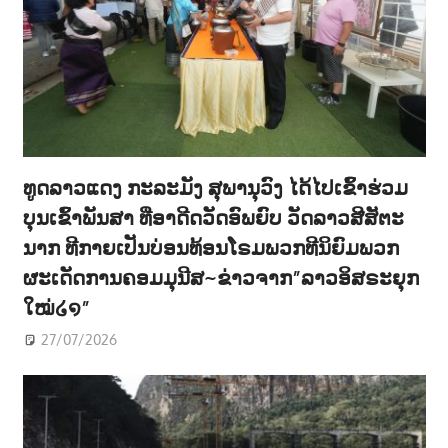
ທູດລາວແດງ ກະລະມັງ ສຸພານຸວົງ ໄດ້ໄປເຂົ້າຮ່ວມ
ບຸນເຂົ້າພັນສາ ທີ່ອາດີດວັດອົພຍົບ ວັດລາວສີສັຕະ
ນາກ ທີກາຍເປັນບ່ອນທ້ອນໂຣມພວກທີນິຍົມພວກ
ຜະເດັດການຄອມມຸນີສ~ຂ່າວຈາກ”ລາວອິສຣະຍຸກ
ໃໝ່໒໑”
27/07/2026