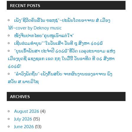
RECENT POSTS
ເພັງ”ຊີວີດຄົນລີ້ໄພ ໑໙໗໕”~ປະພັນໂດຍອາຈານ ສໍ.ເມືອງ
ໄຕ້~cover by Deknoy music
ໜັງຈີນປາກໄທຍ”ຄຸນໜູເອົາແຕ່ໃຈ”
ເຊີນຮ່ວມທຳບຸນ””ໃນວັນເສົາ ວັນທີ ໘ ສີງຫາ ໒໐໒໖
“ບຸນເຂົ້າພັນສາ ປະຈຳປີ ໒໐໒໖”ທີ່ວັດ ເວລຸວະນາຣາມ ແຫ່ງ
ເມືອງບຸດຊີ ແຊງຊອກ ເຂດ ໗໗ ໃນມື້ນີ້ ວັນອາທີດ ທີ ໐໒ ສີງຫາ
໒໐໒໖!
“ລຳວົງພັດຖິ່ນ“-ເພັງຕົ້ນສບັບ ຈາກຜົນງານຂອງອາຈານ ພົງ
ສວັນ ສ.ພາບມີໄຊ
ARCHIVES
August 2026
(4)
July 2026
(15)
June 2026
(13)