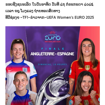
ຮອບຊີງຊນະເລີດ ໃນວັນອາທິດ ວັນທີ ໒໗ ກໍຣະກະດາ ໒໐໒໕
າ
ເວລາ ໑໘ ໂມງແລງ ຖ່າຍທອດສົດທາງ
ນ
ທີວີຊ່ອງ໑ ~TF1~ຂ່າວຈາກ~UEFA Women’s EURO 2025