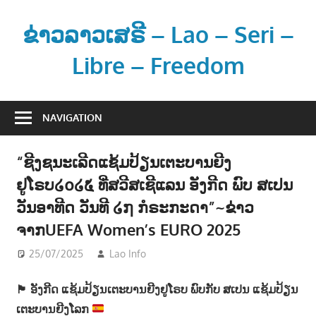
Skip
to
ຂ່າວລາວເສຣີ – Lao – Seri –
content
Libre – Freedom
ຂ່
າ
NAVIGATION
ວ
ແ
“ຊີງຊນະເລີດແຊ້ມປ້ຽນເຕະບານຍີງ
ລ
ຢູໂຣບ໒໐໒໕ ທີ່ສວີສເຊີແລນ ອັງກີດ ພົບ ສເປນ
ະ
ຂໍ້
ວັນອາທີດ ວັນທີ ໒໗ ກໍຣະກະດາ”~ຂ່າວ
ມູ
ຈາກUEFA Women’s EURO 2025
ນ
25/07/2025
Lao Info
ກິລາ - SPORT
ຂ່
າ
🏴󠁧󠁢󠁥󠁮󠁧󠁿
ອັງກີດ ແຊ້ມປ້ຽນເຕະບານຍີງຢູໂຣບ ພົບກັບ ສເປນ ແຊ້ມປ້ຽນ
ວ
ເຕະບານຍີງໂລກ
ສ