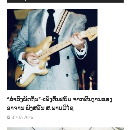
“ລຳວົງພັດຖິ່ນ“-ເພັງຕົ້ນສບັບ ຈາກຜົນງານຂອງ
ອາຈານ ພົງສວັນ ສ.ພາບມີໄຊ
31/07/2026