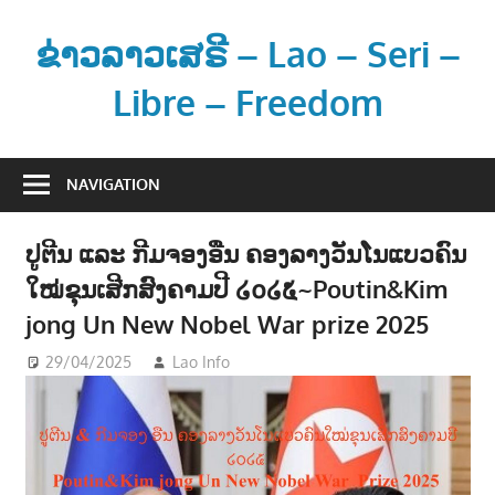
Skip
to
ຂ່າວລາວເສຣີ – Lao – Seri –
content
Libre – Freedom
ຂ່
າ
NAVIGATION
ວ
ແ
ປູຕີນ ແລະ ກີມຈອງອືນ ຄອງລາງວັນໂນແບວຄົນ
ລ
ໃໝ່ຂຸນເສີກສົງຄາມປີ ໒໐໒໕~Poutin&Kim
ະ
ຂໍ້
jong Un New Nobel War prize 2025
ມູ
29/04/2025
Lao Info
ການເມືອງ - POLITIC
,
ຂ່າວ -
ນ
NEWS
ຂ່
າ
ວ
ສ