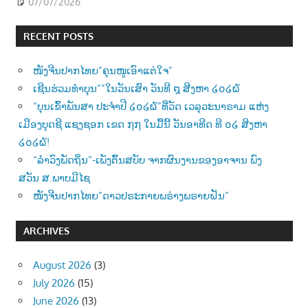
07/07/2026
RECENT POSTS
ໜັງຈີນປາກໄທຍ”ຄຸນໜູເອົາແຕ່ໃຈ”
ເຊີນຮ່ວມທຳບຸນ””ໃນວັນເສົາ ວັນທີ ໘ ສີງຫາ ໒໐໒໖
“ບຸນເຂົ້າພັນສາ ປະຈຳປີ ໒໐໒໖”ທີ່ວັດ ເວລຸວະນາຣາມ ແຫ່ງ
ເມືອງບຸດຊີ ແຊງຊອກ ເຂດ ໗໗ ໃນມື້ນີ້ ວັນອາທີດ ທີ ໐໒ ສີງຫາ
໒໐໒໖!
“ລຳວົງພັດຖິ່ນ“-ເພັງຕົ້ນສບັບ ຈາກຜົນງານຂອງອາຈານ ພົງ
ສວັນ ສ.ພາບມີໄຊ
ໜັງຈີນປາກໄທຍ”ດາວປຣະກາຍພຣ່າງພຣາຍຝັນ”
ARCHIVES
August 2026
(3)
July 2026
(15)
June 2026
(13)