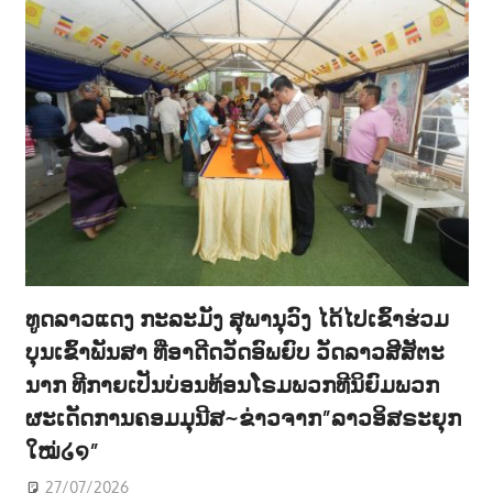
ທູດລາວແດງ ກະລະມັງ ສຸພານຸວົງ ໄດ້ໄປເຂົ້າຮ່ວມ
ບຸນເຂົ້າພັນສາ ທີ່ອາດີດວັດອົພຍົບ ວັດລາວສີສັຕະ
ນາກ ທີກາຍເປັນບ່ອນທ້ອນໂຣມພວກທີນິຍົມພວກ
ຜະເດັດການຄອມມຸນີສ~ຂ່າວຈາກ”ລາວອິສຣະຍຸກ
ໃໝ່໒໑”
27/07/2026