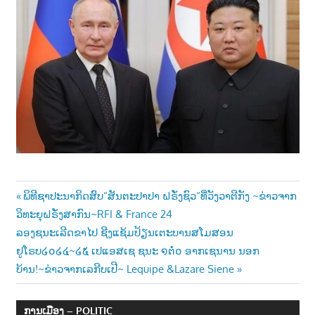
າ
ນ
Post
Previous
ພິທີຊາປະນາກິດສົບ“ສັນຕະປາປາ ຝຣັ່ງຊົວ“ທີ່ວັງວາຕີກັງ ~ຂ່າວຈາກ
Post:
ວິທະຍຸຝຣັ່ງສາກົນ~RFI & France 24
navigation
Next
ລອງຊນະເລີດຂາໄປ ຊີງແຊ້ມປ້ຽນເຕະບານສໂມສອນ
Post:
ຢູໂຣບ໒໐໒໔~໒໕ ເປແອສເຊ ຊນະ ໑ຕໍ່໐ ອາກເຊນານ ນອກ
ບ້ານ!~ຂ່າວຈາກເລກີບເປີ~ Lequipe &Lazare Siene
ການເມືອງ – POLITIC