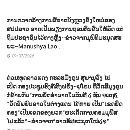
ການກວາດລ້າງການສໍ້ລາດບັງຫຼວງຄັ້ງໃຫຍ່ຂອງ
ສປປລາວ ອາດເປັນພຽງການຖອນທຶນຄືນໃຫ້ລັດ ແຕ່
ຖິ້ມປະຊາຊົນໄວ້ທາງຫຼັງ~ຂ່າວຈາກມຸນິທິມະນຸດສະ
ຍະ~Manushya Lao .
09/07/2026
ດ່ວນ!ທູດລາວແດງ ກະລະມັງຄຸນ ສຸພານຸວົງ ໄປ
ເປີດ ກອງປະຊູມອົງຄ໌ສົງຝຣັ່ງ~ຢູໂຣບ ທີ່ວັດສີມຸງຄຸນ
ກໍຄ້າຍກັບ”ການຍຶດອຳນາດໃນວັນທີ ໒ ທັນ ໑໙໗໕
“ວັດອົພຍົບລາວໃນຕ່າງແດນ ໄດ້ກາຍ ເປັນ”ເຂດຍືດ
ຄອງ”ເປັນເຂດຂອງພວກ”ຜະເດັດການຄອມມຸນີສ
ໄປແລ້ວ”~ຂ່າວຈາກ”ລາວອິສຣະຍຸກໃໝ່໒໑”