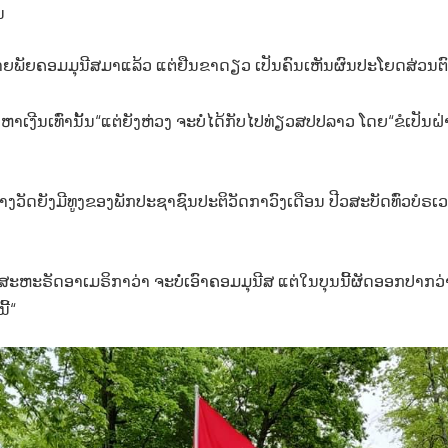
ນ
າຍພັຍຄອມມຸນີສມາແລ້ວ ແຕ່ຢືນຂາດຽວ ເປັນຄົນເຫັນຜົນປະໂຍດສ່ວນຕ
ບຫາເງີນເທົ່ານັ້ນ“ແຕ່ຍັງຫ່ວງ ຈະບໍ່ໄດ້ກັບໄປທ່ຽວສປປລາວ ໂດຍ“ຂໍເປັນຝ່າ
ງວັດຍັງມີທູງຂອງພັກປະຊາຊົນປະຕິວັດກາວົງເດືອນ ປີວສະບັດທົ່ວບໍຣເວ
ະຫະຣັດອາເມຣິກາວ່າ ຈະບໍ່ເອົາຄອມມຸນີສ ແຕ່ໃນບຸນນີ້ຜັດອອກປາກວ່າ
ີ້“