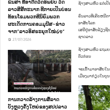
ພັນສາ ທີ່ອາດີດວັດອົພຍົບ ວັດ
ຊ້າງສາມຫົວ ແຕ່ເປັ
ລາວສີສັຕະນາກ ທີກາຍເປັນບ່ອນ
ທ້ອນໂຣມພວກທີນິຍົມພວກ
ຄົນລາວທີເຄີຍຫນີຕ
ອາສັຍໂລກ
ຜະເດັດການຄອມມຸນີສ~ຂ່າວ
ເສຣີຢູ່ອາສັຍລ້ຽງຊີ
ຈາກ”ລາວອິສຣະຍຸກໃໝ່໒໑”
ຊາດລາວ
27/07/2026
ຊ້າງສາມຫົວ ແຖມບາ
ຕົວກ່ອນ
ຈະເຂົ້າມາອາສັຍໃນສ
ເມືອງມາກ່ຽວໃນບຸນນ
ການກວາດລ້າງການສໍ້ລາດ
ບັງຫຼວງຄັ້ງໃຫຍ່ຂອງສປປລາວ