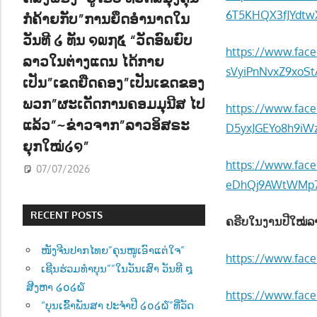
6T5KHQX3fJYdtwX
ກໍຄ້າຍກັບ”ການຍຶດອຳນາດໃນ
ວັນທີ ໒ ທັນ ໑໙໗໕ “ວັດອົພຍົບ
https://www.fac
ລາວໃນຕ່າງແດນ ໄດ້ກາຍ
sVyiPnNvxZ9xoS
ເປັນ”ເຂດຍືດຄອງ”ເປັນເຂດຂອງ
ພວກ”ຜະເດັດການຄອມມຸນີສ ໄປ
https://www.fac
ແລ້ວ”~ຂ່າວຈາກ”ລາວອິສຣະ
D5yxJGEYo8h9iW
ຍຸກໃໝ່໒໑”
https://www.fa
07/07/2026
eDhQj9AWtWMp7
RECENT POSTS
ຄຣີບໃນງານປີໃໝ່ລ
ໜັງຈີນປາກໄທຍ”ຄຸນໜູເອົາແຕ່ໃຈ”
https://www.fac
ເຊີນຮ່ວມທຳບຸນ””ໃນວັນເສົາ ວັນທີ ໘
ສີງຫາ ໒໐໒໖
https://www.fac
“ບຸນເຂົ້າພັນສາ ປະຈຳປີ ໒໐໒໖”ທີ່ວັດ