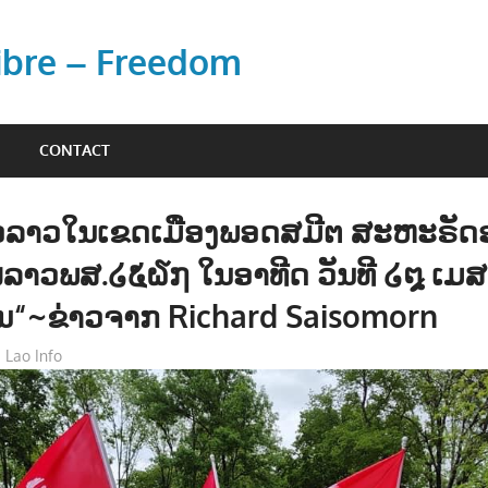
Libre – Freedom
CONTACT
ຊາວລາວໃນເຂດເມືອງພອດສມີຕ ສະຫະຣັດ
່ລາວພສ.໒໕໖໗ ໃນອາທີດ ວັນທີ ໒໘ ເມ
ື່ນ“~ຂ່າວຈາກ Richard Saisomorn
Lao Info
ຂ່າວ - NEWS
,
ສັງຄົມ - SOCIETY