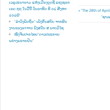
ເວລຸວະນາຣາມ ແຫ່ງເມືອງບຸດຊີ ແຊງຊອກ
ເຂດ ໗໗ ໃນມື້ນີ້ ວັນອາທີດ ທີ ໐໒ ສີງຫາ
Post
Previous
“The 28th of Apr
໒໐໒໖!
Post:
Next
“ຊາວ
navigatio
“ລຳວົງພັດຖິ່ນ“-ເພັງຕົ້ນສບັບ ຈາກຜົນ
Post:
ງານຂອງອາຈານ ພົງສວັນ ສ.ພາບມີໄຊ
ໜັງຈີນປາກໄທຍ”ດາວປຣະກາຍ
ພຣ່າງພຣາຍຝັນ”