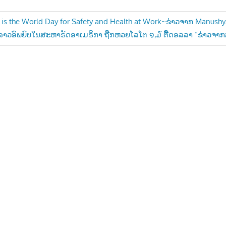
il is the World Day for Safety and Health at Work~ຂ່າວຈາກ Manush
ລາວອົພຍົບໃນສະຫາຣັດອາເມຣິກາ ຖືກຫວຍໂລໂຕ ໑,໓ ຕື້ດອລລາ “ຂ່າວຈາ
n