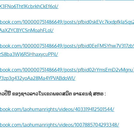
3FNo6Tht1KcbrkhCkEf6ol/
ebook.com/100000751486649/posts/pfbid0skEVc7kxdpfkJaSq
tAaXZYCBYCSnMoahFLol/
ebook.com/100000751486649/posts/pfbid0EeFMSYhw7V317z
zS8ba3WJ6R5HhaxycuPPil/
cebook.com/100000751486649/posts/pfbid02rYmsEmD2vMg
3zp3g432yoAa28Ma4YPVABdoWl/
າວປີນີ້ ຂອງຊາວລາວໃນເຂດພອດສມິຕ ອາແຄນຊໍ ສຫຣ :
ebook.com/laohumanrights/videos/403319412501544/
ebook.com/laohumanrights/videos/1007885704293348/