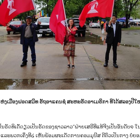
ແຫ່ງເມືອງຝອດສມິທ ຣັຖອາແຄນຊໍ ສະຫະຣັດອາເມຣິກາ ທີໄດ້ສລອງປີ
ປັນຣັດທິເດັ່ດຽວເປັນຣັດຂອງຊາວລາວ“ຝ່າຍເສຣີທີແທ້ຈີງເປັນອັນດັບ໑ ໃນ
ະພວກເຄິ່ງທີ໒ ເຫັນພ້ອມຜະເດັດການຄອມມຸນີສ ຕີຕົວເປັນກາງ ບໍ່ຍອ