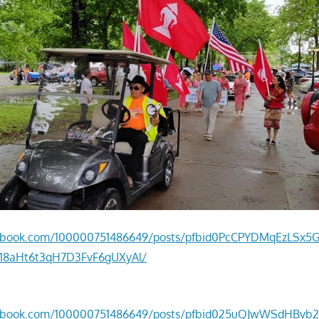
cebook.com/100000751486649/posts/pfbid0PcCPYDMqEzLSx
n18aHt6t3qH7D3FvF6gUXyAl/
ebook.com/100000751486649/posts/pfbid025uQJwWSdHBvb2