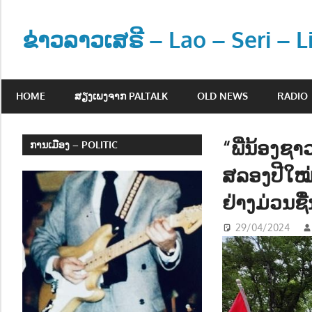
Skip
to
ຂ່າວລາວເສຣີ – Lao – Seri – 
content
ຂ່
າ
HOME
ສຽງເພງຈາກ PALTALK
OLD NEWS
RADIO
ວ
ແ
ລ
“ພີ່ນ້ອງ
ການເມືອງ – POLITIC
ະ
ສລອງປີໃໝ
ຂໍ້
ມູ
ຢ່າງມ່ວນຊ
ນ
29/04/2024
ຂ່
າ
ວ
ສ
າ