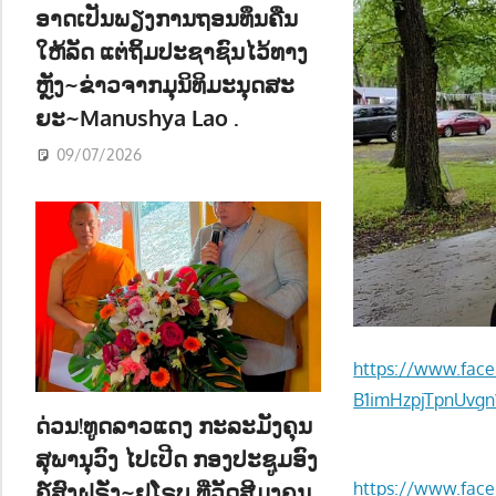
ອາດເປັນພຽງການຖອນທຶນຄືນ
ໃຫ້ລັດ ແຕ່ຖິ້ມປະຊາຊົນໄວ້ທາງ
ຫຼັງ~ຂ່າວຈາກມຸນິທິມະນຸດສະ
ຍະ~Manushya Lao .
09/07/2026
https://www.fa
B1imHzpjTpnUvg
ດ່ວນ!ທູດລາວແດງ ກະລະມັງຄຸນ
ສຸພານຸວົງ ໄປເປີດ ກອງປະຊູມອົງ
ຄ໌ສົງຝຣັ່ງ~ຢູໂຣບ ທີ່ວັດສີມຸງຄຸນ
https://www.fac