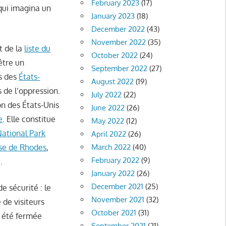
February 2023
(17)
ui imagina un
January 2023
(18)
December 2022
(43)
November 2022
(35)
t de la
liste du
October 2022
(24)
’être un
September 2022
(27)
s des
États-
August 2022
(19)
s de l’oppression.
July 2022
(22)
ion des États-Unis
June 2022
(26)
e
. Elle constitue
May 2022
(12)
ational Park
April 2022
(26)
se de Rhodes
,
March 2022
(40)
February 2022
(9)
.
January 2022
(26)
December 2021
(25)
de sécurité : le
November 2021
(32)
 de visiteurs
October 2021
(31)
a été fermée
September 2021
(21)