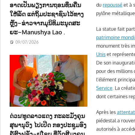
ອາດເປັນພຽງການຖອນທຶນຄືນ
du
repoussé
et à 
ໃຫ້ລັດ ແຕ່ຖິ້ມປະຊາຊົນໄວ້ທາງ
pylône métallique
ຫຼັງ~ຂ່າວຈາກມຸນິທິມະນຸດສະ
La statue fait par
ຍະ~Manushya Lao .
patrimoine mondi
09/07/2026
monument très imp
Unis
et représent
De son inaugurat
pour des millions
l’élément princip
Service
. La créat
dont certaines re
Après les
attentat
ດ່ວນ!ທູດລາວແດງ ກະລະມັງຄຸນ
piédestal a rouve
ສຸພານຸວົງ ໄປເປີດ ກອງປະຊູມອົງ
autorisés à accéde
ຄ໌ສົງຝຣັ່ງ~ຢູໂຣບ ທີ່ວັດສີມຸງຄຸນ