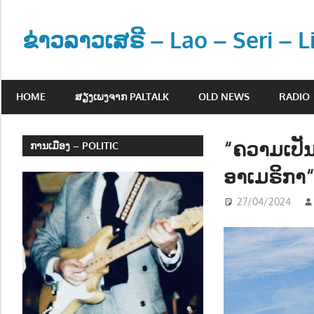
Skip
to
ຂ່າວລາວເສຣີ – Lao – Seri – 
content
ຂ່
າ
HOME
ສຽງເພງຈາກ PALTALK
OLD NEWS
RADIO
ວ
ແ
ລ
“ຄວາມເປັນ
ການເມືອງ – POLITIC
ະ
ອາເມຣິກາ
ຂໍ້
ມູ
27/04/2024
ນ
ຂ່
າ
ວ
ສ
າ