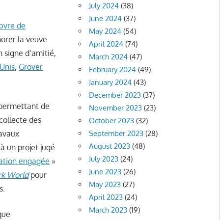
July 2024
(38)
June 2024
(37)
bvre de
May 2024
(54)
orer la veuve
April 2024
(74)
n signe d’amitié,
March 2024
(47)
-Unis
,
Grover
February 2024
(49)
January 2024
(43)
December 2023
(37)
 permettant de
November 2023
(23)
collecte des
October 2023
(32)
ravaux
September 2023
(28)
August 2023
(48)
à un projet jugé
July 2023
(24)
gation engagée
»
June 2023
(26)
k World
pour
May 2023
(27)
s.
April 2023
(24)
March 2023
(19)
que