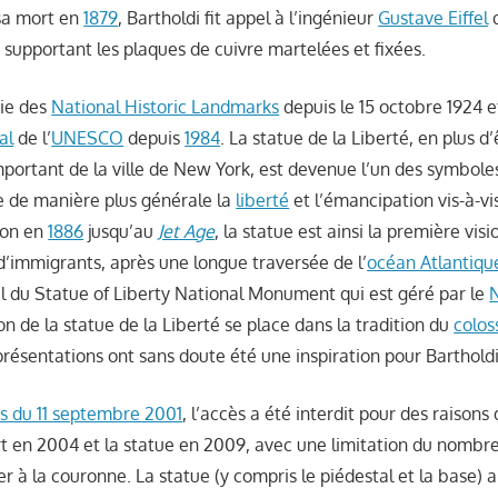
sa mort en
1879
, Bartholdi fit appel à l’ingénieur
Gustave Eiffel
q
 supportant les plaques de cuivre martelées et fixées.
tie des
National Historic Landmarks
depuis le 15 octobre 1924 e
al
de l’
UNESCO
depuis
1984
. La statue de la Liberté, en plus d
ortant de la ville de New York, est devenue l’un des symbole
e de manière plus générale la
liberté
et l’émancipation vis-à-vi
ion en
1886
jusqu’au
Jet Age
, la statue est ainsi la première vis
 d’immigrants, après une longue traversée de l’
océan Atlantiqu
al du Statue of Liberty National Monument qui est géré par le
N
ion de la statue de la Liberté se place dans la tradition du
colos
présentations ont sans doute été une inspiration pour Bartholdi
s du 11 septembre 2001
, l’accès a été interdit pour des raisons 
rt en 2004 et la statue en 2009, avec une limitation du nombre
r à la couronne. La statue (y compris le piédestal et la base) 