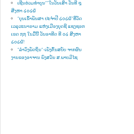
ເຊີນຮ່ວມທຳບຸນ””ໃນວັນເສົາ ວັນທີ ໘
ສີງຫາ ໒໐໒໖
“ບຸນເຂົ້າພັນສາ ປະຈຳປີ ໒໐໒໖”ທີ່ວັດ
ເວລຸວະນາຣາມ ແຫ່ງເມືອງບຸດຊີ ແຊງຊອກ
ເຂດ ໗໗ ໃນມື້ນີ້ ວັນອາທີດ ທີ ໐໒ ສີງຫາ
໒໐໒໖!
“ລຳວົງພັດຖິ່ນ“-ເພັງຕົ້ນສບັບ ຈາກຜົນ
ງານຂອງອາຈານ ພົງສວັນ ສ.ພາບມີໄຊ