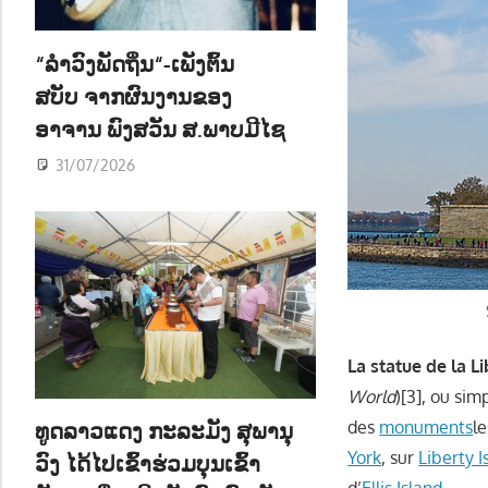
ນ
“ລຳວົງພັດຖິ່ນ“-ເພັງຕົ້ນ
ສບັບ ຈາກຜົນງານຂອງ
ອາຈານ ພົງສວັນ ສ.ພາບມີໄຊ
31/07/2026
La statue de la L
World
)[3], ou si
ທູດລາວແດງ ກະລະມັງ ສຸພານຸ
des
monuments
l
York
, sur
Liberty I
ວົງ ໄດ້ໄປເຂົ້າຮ່ວມບຸນເຂົ້າ