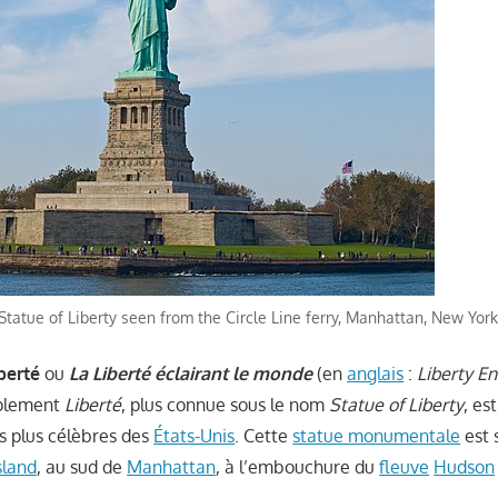
Statue of Liberty seen from the Circle Line ferry, Manhattan, New York
iberté
ou
La Liberté éclairant le monde
(en
anglais
:
Liberty En
mplement
Liberté
, plus connue sous le nom
Statue of Liberty
, est
es plus célèbres des
États-Unis
. Cette
statue monumentale
est 
sland
, au sud de
Manhattan
, à l’embouchure du
fleuve
Hudson