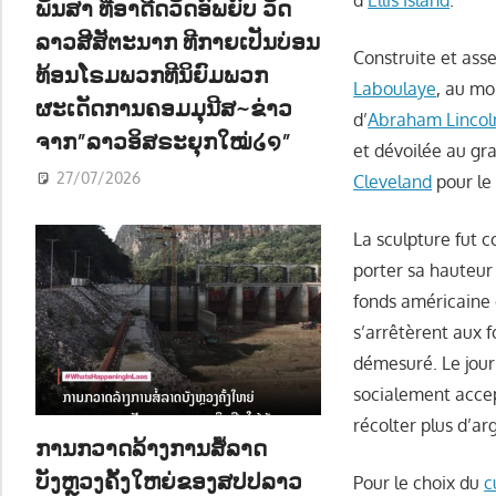
d’
Ellis Island
.
ພັນສາ ທີ່ອາດີດວັດອົພຍົບ ວັດ
ລາວສີສັຕະນາກ ທີກາຍເປັນບ່ອນ
Construite et as
ທ້ອນໂຣມພວກທີນິຍົມພວກ
Laboulaye
, au mo
ຜະເດັດການຄອມມຸນີສ~ຂ່າວ
d’
Abraham Lincol
ຈາກ”ລາວອິສຣະຍຸກໃໝ່໒໑”
et dévoilée au gr
27/07/2026
Cleveland
pour le
La sculpture fut c
porter sa hauteur
fonds américaine 
s’arrêtèrent aux f
démesuré. Le jour
socialement accep
récolter plus d’a
ການກວາດລ້າງການສໍ້ລາດ
ບັງຫຼວງຄັ້ງໃຫຍ່ຂອງສປປລາວ
Pour le choix du
c