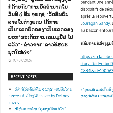
pendant une année
ກໍຄ້າຍກັບ”ການຍຶດອຳນາດໃນ
dispositifs de sécu
ວັນທີ ໒ ທັນ ໑໙໗໕ “ວັດອົພຍົບ
après la réouvertu
ລາວໃນຕ່າງແດນ ໄດ້ກາຍ
l’
ouragan Sandy
.
ເປັນ”ເຂດຍືດຄອງ”ເປັນເຂດຂອງ
au balcon entouran
ພວກ”ຜະເດັດການຄອມມຸນີສ ໄປ
ຄຣີບການກໍ່ສ້າງຮູບ
ແລ້ວ”~ຂ່າວຈາກ”ລາວອິສຣະ
ຍຸກໃໝ່໒໑”
https://m.facebo
07/07/2026
story_fbid=pfb
G8R4l&id=100063
RECENT POSTS
Post
Previous
ເພັງ”ຊີວີດຄົນລີ້ໄພ ໑໙໗໕”~ປະພັນໂດຍ
“ບຸນແຫ່ ແລະຫົດສ
Post:
ອາຈານ ສໍ.ເມືອງໄຕ້~cover by Deknoy
ຫຼວງປາຣີສ ປະເທດຝຣັ
navigatio
music
ໜັງຈີນປາກໄທຍ”ຄຸນໜູເອົາແຕ່ໃຈ”