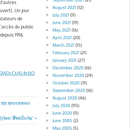
d’autres
August 2021
(12)
ouvert). Un jour
July 2021
(11)
stateurs de
June 2021
(19)
 L’accès du public
May 2021
(16)
depuis 1916.
April 2021
(20)
March 2021
(15)
February 2021
(21)
January 2021
(27)
December 2020
(16)
fADcCtiXL4cfzD
November 2020
(24)
October 2020
(31)
September 2020
(16)
August 2020
(46)
ຂດ ໗໗ ຊານນະຄອນ
July 2020
(115)
June 2020
(11)
ext
ັງໄທຍ“ສີທະນົນໄຊ“
June 2005
(2)
st:
May 2005
(5)