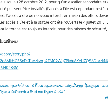
 jusqu’au 28 octobre 2012, pour qu’un escalier secondaire et 
rité puissent être installés (l’accès à l’île est cependant resté 
re, l’accès a été de nouveau interdit en raison des effets déva
 Les accès à l’île et à la statue ont été rouverts le 4 juillet 2013.
t la torche est toujours interdit, pour des raisons de sécurité, 
ປັນເສຣີພາບ
ok.com/story.php?
id02d6MkHGESxDsTaAzkwrp2FMC9WgZPkdu6KeUZQS6DbrzkNG
614048351
ົງພຣະບາງປະຈຳປີ ໒໐໒໔ ທີ່ວັດເວລຸວະນາຣາມ ແຫ່ງເມືອງບຸດຊີແຊງຊອກ ເ
່ງເສດ ໃນວັນອາທີດ ວັນທີ ໐໙ ມິຖຸນາ ໒໐໒໔”
n
N
ໜ
Po