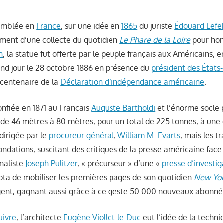
semblée en
France
, sur une idée en
1865
du juriste
Édouard Lefe
ment d’une collecte du quotidien
Le Phare de la Loire
pour hon
n
, la statue fut offerte par le peuple français aux Américains, e
and jour le 28 octobre 1886 en présence du
président des États
 centenaire de la
Déclaration d’indépendance américaine
.
onfiée en 1871 au Français
Auguste Bartholdi
et l’énorme socle
 de 46 mètres à 80 mètres, pour un total de 225 tonnes, à une 
dirigée par le
procureur général
,
William M. Evarts
, mais les t
ondations, suscitant des critiques de la presse américaine face 
naliste
Joseph Pulitzer
, « précurseur » d’une «
presse d’investi
ta de mobiliser les premières pages de son quotidien
New Yor
rgent, gagnant aussi grâce à ce geste 50 000 nouveaux abonné
uivre
, l’architecte
Eugène Viollet-le-Duc
eut l’idée de la techni