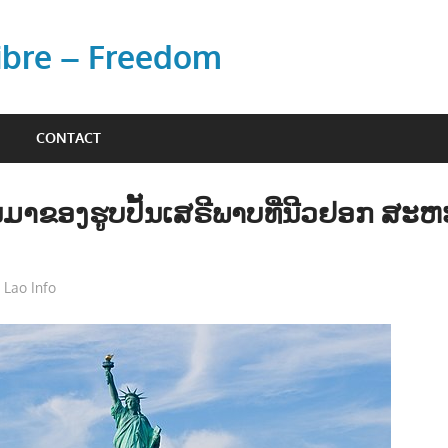
Libre – Freedom
CONTACT
ມາຂອງຮູບປັ້ນເສຣີພາບທີ່ນີວຢອກ ສະຫ
“
Lao Info
ສັງຄົມ - SOCIETY