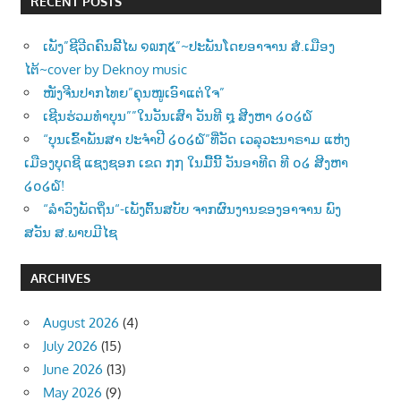
RECENT POSTS
ເພັງ”ຊີວີດຄົນລີ້ໄພ ໑໙໗໕”~ປະພັນໂດຍອາຈານ ສໍ.ເມືອງ
ໄຕ້~cover by Deknoy music
ໜັງຈີນປາກໄທຍ”ຄຸນໜູເອົາແຕ່ໃຈ”
ເຊີນຮ່ວມທຳບຸນ””ໃນວັນເສົາ ວັນທີ ໘ ສີງຫາ ໒໐໒໖
“ບຸນເຂົ້າພັນສາ ປະຈຳປີ ໒໐໒໖”ທີ່ວັດ ເວລຸວະນາຣາມ ແຫ່ງ
ເມືອງບຸດຊີ ແຊງຊອກ ເຂດ ໗໗ ໃນມື້ນີ້ ວັນອາທີດ ທີ ໐໒ ສີງຫາ
໒໐໒໖!
“ລຳວົງພັດຖິ່ນ“-ເພັງຕົ້ນສບັບ ຈາກຜົນງານຂອງອາຈານ ພົງ
ສວັນ ສ.ພາບມີໄຊ
ARCHIVES
August 2026
(4)
July 2026
(15)
June 2026
(13)
May 2026
(9)