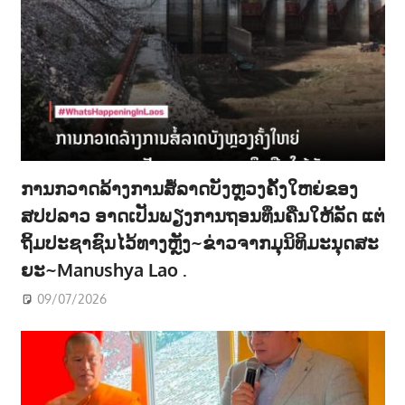
ການກວາດລ້າງການສໍ້ລາດບັງຫຼວງຄັ້ງໃຫຍ່ຂອງ
ສປປລາວ ອາດເປັນພຽງການຖອນທຶນຄືນໃຫ້ລັດ ແຕ່
ຖິ້ມປະຊາຊົນໄວ້ທາງຫຼັງ~ຂ່າວຈາກມຸນິທິມະນຸດສະ
ຍະ~Manushya Lao .
09/07/2026