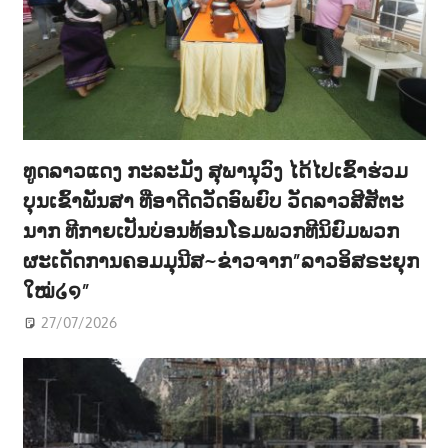
ທູດລາວແດງ ກະລະມັງ ສຸພານຸວົງ ໄດ້ໄປເຂົ້າຮ່ວມ
ບຸນເຂົ້າພັນສາ ທີ່ອາດີດວັດອົພຍົບ ວັດລາວສີສັຕະ
ນາກ ທີກາຍເປັນບ່ອນທ້ອນໂຣມພວກທີນິຍົມພວກ
ຜະເດັດການຄອມມຸນີສ~ຂ່າວຈາກ”ລາວອິສຣະຍຸກ
ໃໝ່໒໑”
27/07/2026