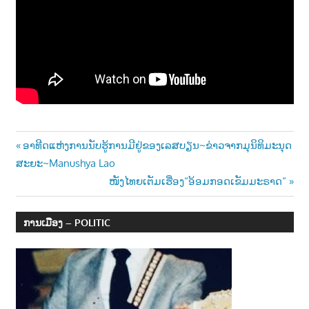
າ
ນ
Post
Previous
ອາທີດແຫ່ງການນັບຮູ້ການມີຢູ່ຂອງເລສບຽນ~ຂ່າວຈາກມຸນິທິມະນຸດ
Post:
ສະຍະ~Manushya Lao
navigation
Next
ໜັງໄທຍເຕັມເຮື່ອງ“ອ້ອມກອດເຂັມມະຣາດ“
Post:
ການເມືອງ – POLITIC