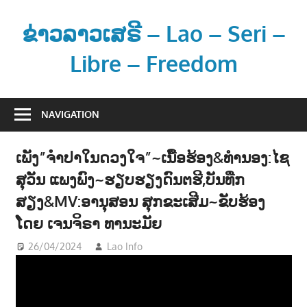
Skip
to
ຂ່າວລາວເສຣີ – Lao – Seri –
content
Libre – Freedom
ຂ່
າ
NAVIGATION
ວ
ແ
ເພັງ”ຈຳປາໃນດວງໃຈ”~ເນື້ອຮ້ອງ&ທຳນອງ:ໄຊ
ລ
ສຸວັນ ແພງພົງ~ຮຽບຮຽງດົນຕຮີ,ບັນທືກ
ະ
ຂໍ້
ສຽງ&MV:ອານຸສອນ ສຸກຂະເສີມ~ຂັບຮ້ອງ
ມູ
ໂດຍ ເຈນຈິຣາ ທານະມັຍ
ນ
26/04/2024
Lao Info
ດົນຕຣີ - MUSIC
ຂ່
າ
ວ
ສ