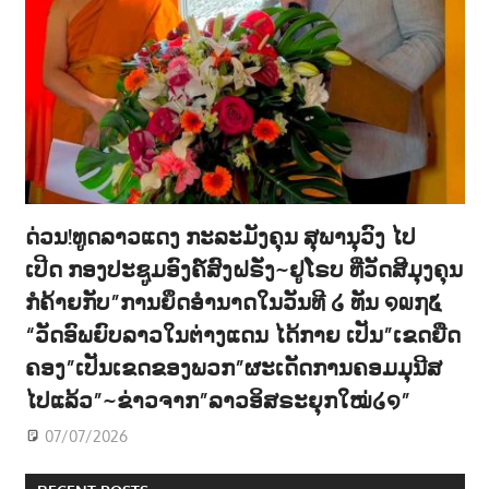
ດ່ວນ!ທູດລາວແດງ ກະລະມັງຄຸນ ສຸພານຸວົງ ໄປ
ເປີດ ກອງປະຊູມອົງຄ໌ສົງຝຣັ່ງ~ຢູໂຣບ ທີ່ວັດສີມຸງຄຸນ
ກໍຄ້າຍກັບ”ການຍຶດອຳນາດໃນວັນທີ ໒ ທັນ ໑໙໗໕
“ວັດອົພຍົບລາວໃນຕ່າງແດນ ໄດ້ກາຍ ເປັນ”ເຂດຍືດ
ຄອງ”ເປັນເຂດຂອງພວກ”ຜະເດັດການຄອມມຸນີສ
ໄປແລ້ວ”~ຂ່າວຈາກ”ລາວອິສຣະຍຸກໃໝ່໒໑”
07/07/2026