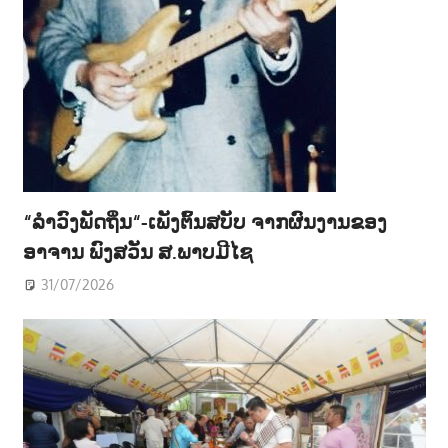
“ລຳວົງພັດຖິ່ນ“-ເພັງຕົ້ນສບັບ ຈາກຜົນງານຂອງ
ອາຈານ ພົງສວັນ ສ.ພາບມີໄຊ
31/07/2026