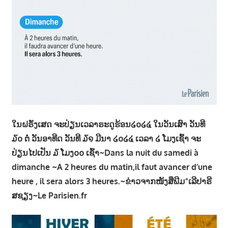
າ
ນ
ໃນຝຣັ່ງເສດ ຈະປ່ຽນເວລາຣະດູຮ້ອນ໒໐໒໔ ໃນວັນເສົາ ວັນທີ
໓໐ ຕໍ່ ວັນອາທີດ ວັນທີ ໓໑ ມີນາ ໒໐໒໔ ເວລາ ໒ ໂມງເຊົ້າ ຈະ
ປ່ຽນໄປເປັນ ໓ ໂມງ໐໐ ເຊົ້າ~Dans la nuit du samedi à
dimanche ~A 2 heures du matin,il faut avancer d’une
heure , il sera alors 3 heures.~ຂ່າວຈາກໜັງສືພີມ“ເລີປາຣີ
ສຊຽງ~Le Parisien.fr