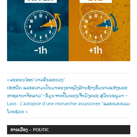
Post
Previous
ລະຄອນໄທຍ“ດາວຄົນລະດວງ“
Next
Post:
ປະຫວັດ ແລະຄວາມເປັນມາຂອງຮາຊວົງລ້ານຊ້າງຮົ່ມຂາວແຫ່ງພຣະ
navigation
Post:
ຮາຊອານາຈັກລາວ”~ຂໍ້ມູນຈາກປື້ມຂອງເຈົ້າມັງຄຣະ ສຸວັນນະພູມາ ~
Laos : L’autopsie d’une monarchie assassinee “ແລະຣວບຣວມ
ໂດຍ໕໐໐
ການເມືອງ – POLITIC