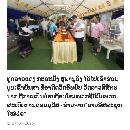
ທູດລາວແດງ ກະລະມັງ ສຸພານຸວົງ ໄດ້ໄປເຂົ້າຮ່ວມ
ບຸນເຂົ້າພັນສາ ທີ່ອາດີດວັດອົພຍົບ ວັດລາວສີສັຕະ
ນາກ ທີກາຍເປັນບ່ອນທ້ອນໂຣມພວກທີນິຍົມພວກ
ຜະເດັດການຄອມມຸນີສ~ຂ່າວຈາກ”ລາວອິສຣະຍຸກ
ໃໝ່໒໑”
27/07/2026