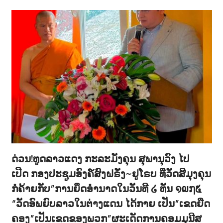
ດ່ວນ!ທູດລາວແດງ ກະລະມັງຄຸນ ສຸພານຸວົງ ໄປ
ເປີດ ກອງປະຊູມອົງຄ໌ສົງຝຣັ່ງ~ຢູໂຣບ ທີ່ວັດສີມຸງຄຸນ
ກໍຄ້າຍກັບ”ການຍຶດອຳນາດໃນວັນທີ ໒ ທັນ ໑໙໗໕
“ວັດອົພຍົບລາວໃນຕ່າງແດນ ໄດ້ກາຍ ເປັນ”ເຂດຍືດ
ຄອງ”ເປັນເຂດຂອງພວກ”ຜະເດັດການຄອມມຸນີສ