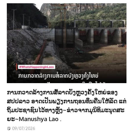
ການກວາດລ້າງການສໍ້ລາດບັງຫຼວງຄັ້ງໃຫຍ່ຂອງ
ສປປລາວ ອາດເປັນພຽງການຖອນທຶນຄືນໃຫ້ລັດ ແຕ່
ຖິ້ມປະຊາຊົນໄວ້ທາງຫຼັງ~ຂ່າວຈາກມຸນິທິມະນຸດສະ
ຍະ~Manushya Lao .
09/07/2026