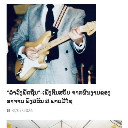
“ລຳວົງພັດຖິ່ນ“-ເພັງຕົ້ນສບັບ ຈາກຜົນງານຂອງ
ອາຈານ ພົງສວັນ ສ.ພາບມີໄຊ
31/07/2026