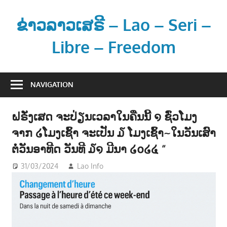
Skip
to
ຂ່າວລາວເສຣີ – Lao – Seri –
content
Libre – Freedom
ຂ່
າ
NAVIGATION
ວ
ແ
ຝຣັ່ງເສດ ຈະປ່ຽນເວລາໃນຄືນນີ້ ໑ ຊົ່ວໂມງ
ລ
ຈາກ ໒ໂມງເຊົ້າ ຈະເປັນ ໓ ໂມງເຊົ້າ~ໃນວັນເສົາ
ະ
ຂໍ້
ຕໍ່ວັນອາທີດ ວັນທີ ໓໑ ມີນາ ໒໐໒໔ “
ມູ
31/03/2024
Lao Info
ຂ່າວ - NEWS
ນ
ຂ່
າ
ວ
ສ