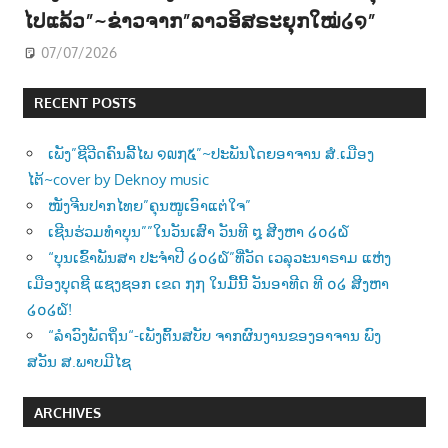
ໄປແລ້ວ”~ຂ່າວຈາກ”ລາວອິສຣະຍຸກໃໝ່໒໑”
07/07/2026
RECENT POSTS
ເພັງ”ຊີວີດຄົນລີ້ໄພ ໑໙໗໕”~ປະພັນໂດຍອາຈານ ສໍ.ເມືອງ
ໄຕ້~cover by Deknoy music
ໜັງຈີນປາກໄທຍ”ຄຸນໜູເອົາແຕ່ໃຈ”
ເຊີນຮ່ວມທຳບຸນ””ໃນວັນເສົາ ວັນທີ ໘ ສີງຫາ ໒໐໒໖
“ບຸນເຂົ້າພັນສາ ປະຈຳປີ ໒໐໒໖”ທີ່ວັດ ເວລຸວະນາຣາມ ແຫ່ງ
ເມືອງບຸດຊີ ແຊງຊອກ ເຂດ ໗໗ ໃນມື້ນີ້ ວັນອາທີດ ທີ ໐໒ ສີງຫາ
໒໐໒໖!
“ລຳວົງພັດຖິ່ນ“-ເພັງຕົ້ນສບັບ ຈາກຜົນງານຂອງອາຈານ ພົງ
ສວັນ ສ.ພາບມີໄຊ
ARCHIVES