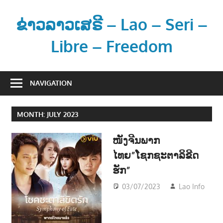
Skip
to
ຂ່າວລາວເສຣີ – Lao – Seri –
content
Libre – Freedom
ຂ່
າ
NAVIGATION
ວ
ແ
MONTH:
JULY 2023
ລ
ະ
ໜັງຈີນພາກ
ຂໍ້
ໄທຍ”ໂຊກຊະຕາລິຂີດ
ມູ
ຮັກ”
ນ
ຂ່
03/07/2023
Lao Info
າ
EN
ວ
ສ