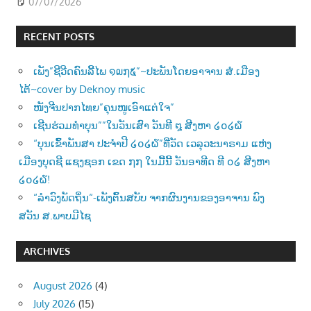
07/07/2026
RECENT POSTS
ເພັງ”ຊີວີດຄົນລີ້ໄພ ໑໙໗໕”~ປະພັນໂດຍອາຈານ ສໍ.ເມືອງ
ໄຕ້~cover by Deknoy music
ໜັງຈີນປາກໄທຍ”ຄຸນໜູເອົາແຕ່ໃຈ”
ເຊີນຮ່ວມທຳບຸນ””ໃນວັນເສົາ ວັນທີ ໘ ສີງຫາ ໒໐໒໖
“ບຸນເຂົ້າພັນສາ ປະຈຳປີ ໒໐໒໖”ທີ່ວັດ ເວລຸວະນາຣາມ ແຫ່ງ
ເມືອງບຸດຊີ ແຊງຊອກ ເຂດ ໗໗ ໃນມື້ນີ້ ວັນອາທີດ ທີ ໐໒ ສີງຫາ
໒໐໒໖!
“ລຳວົງພັດຖິ່ນ“-ເພັງຕົ້ນສບັບ ຈາກຜົນງານຂອງອາຈານ ພົງ
ສວັນ ສ.ພາບມີໄຊ
ARCHIVES
August 2026
(4)
July 2026
(15)