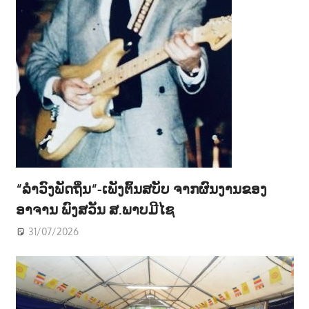
“ລຳວົງພັດຖິ່ນ“-ເພັງຕົ້ນສບັບ ຈາກຜົນງານຂອງ
ອາຈານ ພົງສວັນ ສ.ພາບມີໄຊ
31/07/2026