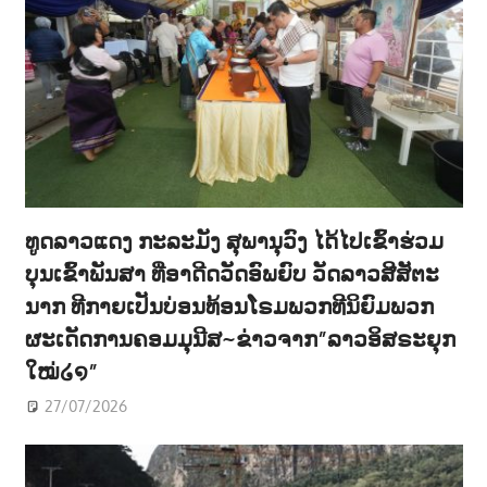
ທູດລາວແດງ ກະລະມັງ ສຸພານຸວົງ ໄດ້ໄປເຂົ້າຮ່ວມ
ບຸນເຂົ້າພັນສາ ທີ່ອາດີດວັດອົພຍົບ ວັດລາວສີສັຕະ
ນາກ ທີກາຍເປັນບ່ອນທ້ອນໂຣມພວກທີນິຍົມພວກ
ຜະເດັດການຄອມມຸນີສ~ຂ່າວຈາກ”ລາວອິສຣະຍຸກ
ໃໝ່໒໑”
27/07/2026