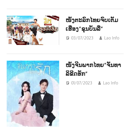
າ
ນ
ໜັງຕະລົກໄທຍຈົບເຕັມ
ເຮື່ອງ”ຂຸນບັນລື”
03/07/2023
Lao Info
EN
ໜັງຈີນພາກໄທຍ”ຈັນທາ
ລິຂີດຮັກ”
01/07/2023
Lao Info
ບ
ENT