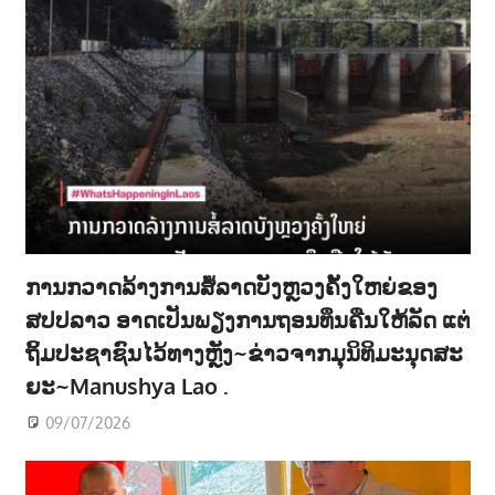
ການກວາດລ້າງການສໍ້ລາດບັງຫຼວງຄັ້ງໃຫຍ່ຂອງ
ສປປລາວ ອາດເປັນພຽງການຖອນທຶນຄືນໃຫ້ລັດ ແຕ່
ຖິ້ມປະຊາຊົນໄວ້ທາງຫຼັງ~ຂ່າວຈາກມຸນິທິມະນຸດສະ
ຍະ~Manushya Lao .
09/07/2026