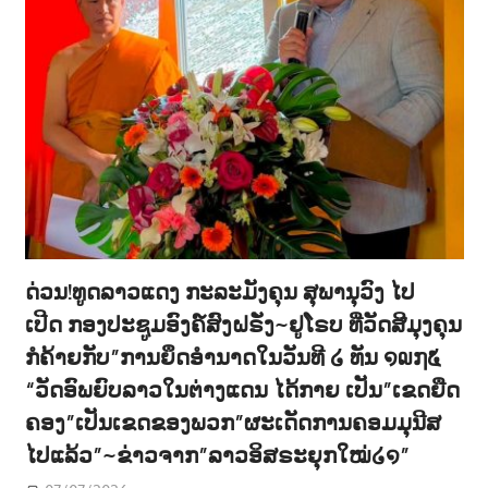
ດ່ວນ!ທູດລາວແດງ ກະລະມັງຄຸນ ສຸພານຸວົງ ໄປ
ເປີດ ກອງປະຊູມອົງຄ໌ສົງຝຣັ່ງ~ຢູໂຣບ ທີ່ວັດສີມຸງຄຸນ
ກໍຄ້າຍກັບ”ການຍຶດອຳນາດໃນວັນທີ ໒ ທັນ ໑໙໗໕
“ວັດອົພຍົບລາວໃນຕ່າງແດນ ໄດ້ກາຍ ເປັນ”ເຂດຍືດ
ຄອງ”ເປັນເຂດຂອງພວກ”ຜະເດັດການຄອມມຸນີສ
ໄປແລ້ວ”~ຂ່າວຈາກ”ລາວອິສຣະຍຸກໃໝ່໒໑”