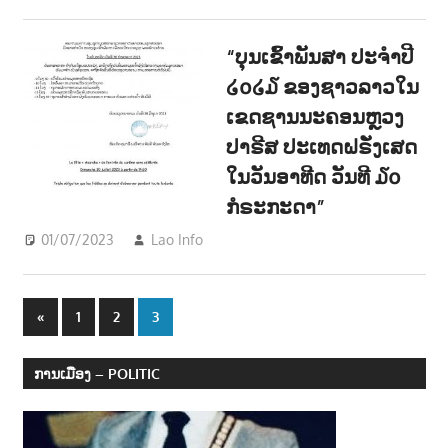
“ບຸນເຂົ້າພັນສາ ປະຈຳປີ
໒໐໒໓ ຂອງຊາວລາວໃນ
ເຂດຊານນະຄອນຫຼວງ
ປາຣີສ ປະເທດຝຣັ່ງເສດ
ໃນວັນອາທີດ ວັນທີ ໓໐
ກໍຣະກະດາ”
01/07/2023
Lao Info
ສັງຄົມ - SOCIETY
Posts
Previous
«
1
2
3
Posts
navigation
ການເມືອງ – POLITIC