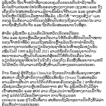
ລູ່ຊີເຫວີ່ຍ ຖືກເຈົ້າຫນ້າທີ່ລາວຄວບຄຸມຕົວຂະນະຕົນກຳລັງຈະຂື້ນ
ລົດໄຟຂ້າມປະເທດໄທໄປທີ່ນະຄອນຫຼວງບາງກອກ (ກຸງເທບ) ແລະ ນັ່ງ
ເຄື່ອງບິນໄປສະຫະລັດອາເມລິກາເພື່ອພົບເຈີກັບເມຍ ແລະ ລູກສາວທີ່
ໄປປັກຫຼັກໃຊ້ຊີວິດເມື່ອຫຼາຍປີທີ່ແລ້ວ, ເຮັດໃຫ້ “ຈາງຊຸນສ້ຽວ” ເມຍ
ຂອງລູ່ ພິມຂໍ້ຄວາມວ່າຕົນເອງຮູ້ສຶກເປັນຫ່ວງເຖິງຄວາມປອດໄພ ລາວ
ອາດຖືກສົ່ງຕົວກັບຈີນ ແລະ ຖືກຕັດອິດສະລະພາບໃນທີ່ສຸດ.
ສຳລັບ ລູ່ຊີເຫວີ່ຍ ແມ່ນເຄີຍມີປະຫວັດເຮັດຄະດີອ່ອນ
ໄຫວ ແລະ ຊ່ວຍເຫຼືອເລື່ອງຄະດີຄວາມໃຫ້ກັບຄົນທີ່ຕົກເປັນເປົ້າໝາຍ
ຂອງເຈົ້າຫນ້າທີ່ລັດ ລວມເຖິງຜະລິດເຫຼົ້າແລ້ວເຮັດກາລຳລຶກເຖິງ
ເຫດການການປະທ້ວງຮຽກຮ້ອງປະຊາທິປະໄຕທີ່ຈະຕຸລັດທຽນອັນ
ເໝິນໃນປີ 1989 ແລ້ວໃນປີ 2021 ລາວກໍຖືກຍຶດໃບອະນຸຍາດດ້ານ
ທະນາຍຄວາມຫຼັງເປັນຕົວແທນຕໍ່ສູ້ຄະດີໃຫ້ກັບນັກເຄື່ອນໄຫວ
ຮຽກຮ້ອງປະຊາທິປະໄຕໃນຮົງກົງ (ຮ່ອງກົງ) ຄົນໜື່ງທີ່ພະຍາຍາມຫນີ
ໄປໄຕ້ຫວັນ ປີຕໍ່ມາລາວກໍຖືກສັ່ງຫ້າມເດີນທາງອອກນອກປະເທດ.
ດ້ານ ບັອບຟູ່ ຜູ້ກໍ່ຕັ້ງກຸ່ມ ChinaAid ອົງກອນດ້ານສິດທິມະນຸດທາງສາ
ສະຫນາ ເຊິ່ງຕັ້ງສຳນັກງານຢູ່ທີ່ລັດເທັກຊັດ (Texas) ໃນສະຫະລັດ
ອາເມລິກາເຜີຍວ່າ ລາວໄດ້ຕິດຕໍ່ກັບຄອບຄົວຂອງລູ່ເມື່ອ 2 ອາທິດກ່ອນ
ເພື່ອຊ່ວຍເລື່ອງການຫຼົບຫນີອອກຈາກ ສປ ຈີນ ລູ່ຊີເຫວີ່ຍຍັງມີວີຊ່າ
ເຂົ້າສະຫະລັດ ແລະ ສປປ ລາວ ເຖິງແມ່ນວ່າຈະຖືກທາງການເຝົ້າຈັບ
ຕາຢູ່ ແຕ່ກໍບໍ່ໄດ້ມີຄະດີທາງອາຍາ ການຈັບກຸມນອກ
ເຂດແດນ ແລະ ຢູ່ໃນພື້ນທີ່ລາວ ສະທ້ອນເຖິງລັດຖະບານປັກກິ່ງທີ່ໄລ່ລ່າ
ຄົນເຫັນຕ່າງນອກປະເທດ