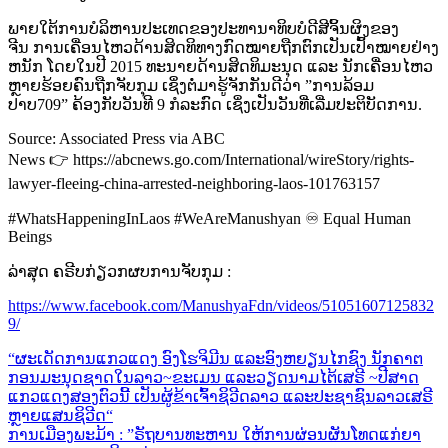
ພາຍໃຕ້ການບໍລິຫານປະເທດຂອງປະທານາທິບບໍດີສີຈິ້ນຜິງຂອງ
ຈີນ ການເຄື່ອນໄຫວດ້ານສິດທິທາງກົດໝາຍຖືກຕົກເປັນເປົ້າໝາຍຢ່າງ
ຫນັກ ໂດຍໃນປີ 2015 ທະນາຍດ້ານສິດທິມະນຸດ ແລະ ນັກເຄື່ອນໄຫວ
ຫຼາຍຮ້ອຍຄົນຖືກຈັບກຸມ ເຊິ່ງຕໍ່ມາຮູ້ຈັກກັນດີວ່າ ”ການລ້ອມ
ປາບ709” ຄ້ອງກັບວັນທີ 9 ກໍລະກົດ ເຊິ່ງເປັນວັນທີ່ເລີ່ມປະຕິບັດການ.
Source: Associated Press via ABC
News 👉 https://abcnews.go.com/International/wireStory/rights-
lawyer-fleeing-china-arrested-neighboring-laos-101763157
#WhatsHappeningInLaos #WeAreManushyan ♾️ Equal Human
Beings
ລ່າສຸດ ຄຣີບກ່ຽວກຜບການຈັບກຸມ :
https://www.facebook.com/ManushyaFdn/videos/51051607125832
9/
Post
Previous
“ຜະເດັດການແກວແດງ ອົງໂຮຈິມີນ ແລະອົງຫຍຽນໄກຊົງ ນັກຄາຕ
Post:
ກອນມະນຸດຊາດໃນລາວ~ຂະເມນ ແລະວຽດນາມໄຕ້ເສຣີ ~ປີສາດ
navigation
ແກວແດງສອງຕົວນີ້ ເປັນຜູ້ຂ້າເຈົ້າຊິວີດລາວ ແລະປະຊາຊົນລາວເສຣີ
ຫຼາຍແສນຊິວີດ“
Next
ການເມືອງພະມ້າ : ”ຣັຖບານທະຫານ ໃຫ້ການຜ່ອນຜັນໂທດແກ່ຍາ