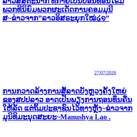
ລາວສີສັຕະນາກ ທີກາຍເປັນບ່ອນທ້ອນໂຣມ
ພວກທີນິຍົມພວກຜະເດັດການຄອມມຸນີ
ສ~ຂ່າວຈາກ”ລາວອິສຣະຍຸກໃໝ່໒໑”
27/07/2026
ການກວາດລ້າງການສໍ້ລາດບັງຫຼວງຄັ້ງໃຫຍ່
ຂອງສປປລາວ ອາດເປັນພຽງການຖອນທຶນຄືນ
ໃຫ້ລັດ ແຕ່ຖິ້ມປະຊາຊົນໄວ້ທາງຫຼັງ~ຂ່າວຈາກ
ມຸນິທິມະນຸດສະຍະ~Manushya Lao .