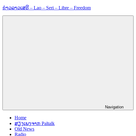
Skip
ຂ່າວລາວເສຣີ – Lao – Seri – Libre – Freedom
to
content
ຂ່
າ
ວ
ແ
ລ
ະ
ຂໍ້
ມູ
ນ
ຂ່
າ
ວ
ສ
າ
ນ
Navigation
Home
ສຽງເພງຈາກ Paltalk
Old News
Radio