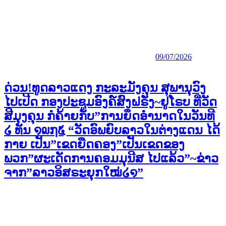
09/07/2026
ດ່ວນ!ທູດລາວແດງ ກະລະມັງຄຸນ ສຸພານຸວົງ
ໄປເປີດ ກອງປະຊູມອົງຄ໌ສົງຝຣັ່ງ~ຢູໂຣບ ທີ່ວັດ
ສີມຸງຄຸນ ກໍຄ້າຍກັບ”ການຍຶດອຳນາດໃນວັນທີ
໒ ທັນ ໑໙໗໕ “ວັດອົພຍົບລາວໃນຕ່າງແດນ ໄດ້
ກາຍ ເປັນ”ເຂດຍືດຄອງ”ເປັນເຂດຂອງ
ພວກ”ຜະເດັດການຄອມມຸນີສ ໄປແລ້ວ”~ຂ່າວ
ຈາກ”ລາວອິສຣະຍຸກໃໝ່໒໑”