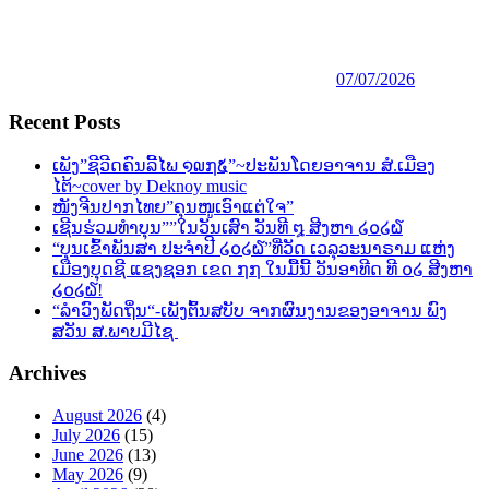
07/07/2026
Recent Posts
ເພັງ”ຊີວີດຄົນລີ້ໄພ ໑໙໗໕”~ປະພັນໂດຍອາຈານ ສໍ.ເມືອງ
ໄຕ້~cover by Deknoy music
ໜັງຈີນປາກໄທຍ”ຄຸນໜູເອົາແຕ່ໃຈ”
ເຊີນຮ່ວມທຳບຸນ””ໃນວັນເສົາ ວັນທີ ໘ ສີງຫາ ໒໐໒໖
“ບຸນເຂົ້າພັນສາ ປະຈຳປີ ໒໐໒໖”ທີ່ວັດ ເວລຸວະນາຣາມ ແຫ່ງ
ເມືອງບຸດຊີ ແຊງຊອກ ເຂດ ໗໗ ໃນມື້ນີ້ ວັນອາທີດ ທີ ໐໒ ສີງຫາ
໒໐໒໖!
“ລຳວົງພັດຖິ່ນ“-ເພັງຕົ້ນສບັບ ຈາກຜົນງານຂອງອາຈານ ພົງ
ສວັນ ສ.ພາບມີໄຊ
Archives
August 2026
(4)
July 2026
(15)
June 2026
(13)
May 2026
(9)