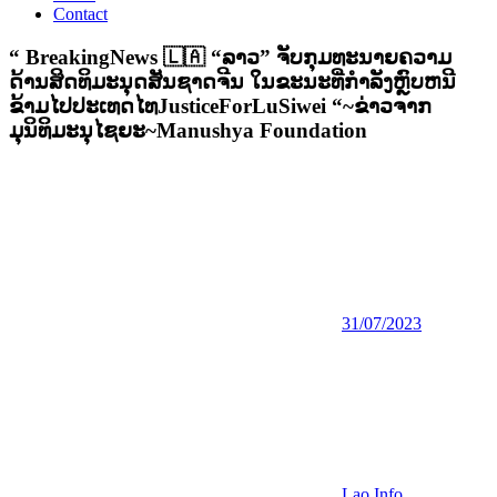
Contact
“ BreakingNews 🇱🇦 “ລາວ” ຈັບກຸມທະນາຍຄວາມ
ດ້ານສິດທິມະນຸດສັນຊາດຈີນ ໃນຂະນະທີ່ກຳລັງຫຼົບຫນີ
ຂ້າມໄປປະເທດໄທJusticeForLuSiwei “~ຂ່າວຈາກ
ມຸນິທິມະນຸໄຊຍະ~Manushya Foundation
31/07/2023
Lao Info