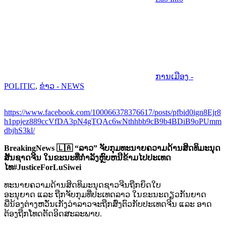
ການເມືອງ -
POLITIC
,
ຂ່າວ - NEWS
https://www.facebook.com/100066378376617/posts/pfbid0ign8Ejr8
h1ppjez889ccVfDA3pN4gTQAc6wNthhbb9cB9b4BDiB9oPUmm
dbjhS3kl/
BreakingNews 🇱🇦 “ລາວ” ຈັບກຸມທະນາຍຄວາມດ້ານສິດທິມະນຸດ
ສັນຊາດຈີນ ໃນຂະນະທີ່ກຳລັງຫຼົບຫນີຂ້າມໄປປະເທດ
ໄທ#JusticeForLuSiwei
ທະນາຍຄວາມດ້ານສິດທິມະນຸດຊາວຈີນຖືກຍຶດໃບ
ອະນຸຍາດ ແລະ ຖືກຈັບກຸມທີ່ປະເທດລາວ ໃນຂະນະດຽວກັນຍາດ
ພີ່ນ້ອງຕ່າງຫວັ່ນເກັງວ່າລາວຈະຖືກສົ່ງຕົວກັບປະເທດຈີນ ແລະ ອາດ
ຕ້ອງຖືກໂທດຕັດອິດສະລະພາບ.