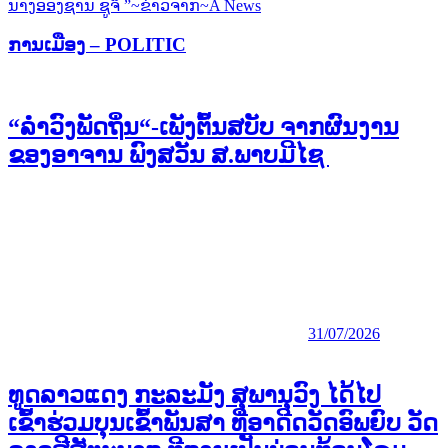
Post:
ນາງອອງຊານ ຊູຈິ ”~ຂ່າວຈາກ~A News
ການເມືອງ – POLITIC
“ລຳວົງພັດຖິ່ນ“-ເພັງຕົ້ນສບັບ ຈາກຜົນງານ
ຂອງອາຈານ ພົງສວັນ ສ.ພາບມີໄຊ
31/07/2026
ທູດລາວແດງ ກະລະມັງ ສຸພານຸວົງ ໄດ້ໄປ
ເຂົ້າຮ່ວມບຸນເຂົ້າພັນສາ ທີ່ອາດີດວັດອົພຍົບ ວັດ