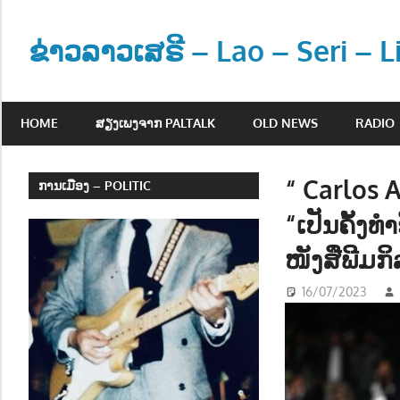
Skip
to
ຂ່າວລາວເສຣີ – Lao – Seri – 
content
ຂ່
າ
HOME
ສຽງເພງຈາກ PALTALK
OLD NEWS
RADIO
ວ
ແ
ລ
“ Carlos 
ການເມືອງ – POLITIC
ະ
“ເປັນຄັ້ງ
ຂໍ້
ມູ
ໜັງສືພີມກ
ນ
16/07/2023
ຂ່
າ
ວ
ສ
າ