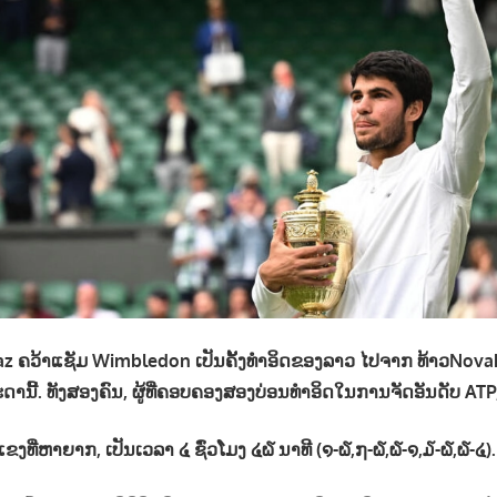
raz ຄວ້າແຊັມ Wimbledon ເປັນຄັ້ງທຳອິດຂອງລາວ ໄປຈາກ ທ້າວNova
ີ້. ທັງ​ສອງ​ຄົນ, ຜູ້​ທີ່​ຄອບ​ຄອງ​ສອງ​ບ່ອນ​ທຳ​ອິດ​ໃນ​ການຈັດ​ອັນ​ດັບ ATP,
​ແຂງ​ທີ່​ຫາ​ຍາກ, ເປັນ​ເວ​ລາ ໔ ຊົ່ວ​ໂມງ ໔໖ ນາ​ທີ (໑-໖,໗-໖,໖-໑,໓-໖,໖