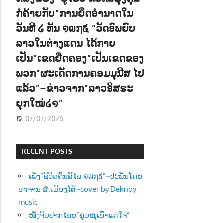
ກໍຄ້າຍກັບ”ການຍຶດອຳນາດໃນ
ວັນທີ ໒ ທັນ ໑໙໗໕ “ວັດອົພຍົບ
ລາວໃນຕ່າງແດນ ໄດ້ກາຍ
ເປັນ”ເຂດຍືດຄອງ”ເປັນເຂດຂອງ
ພວກ”ຜະເດັດການຄອມມຸນີສ ໄປ
ແລ້ວ”~ຂ່າວຈາກ”ລາວອິສຣະ
ຍຸກໃໝ່໒໑”
07/07/2026
RECENT POSTS
ເພັງ”ຊີວີດຄົນລີ້ໄພ ໑໙໗໕”~ປະພັນໂດຍ
ອາຈານ ສໍ.ເມືອງໄຕ້~cover by Deknoy
music
ໜັງຈີນປາກໄທຍ”ຄຸນໜູເອົາແຕ່ໃຈ”