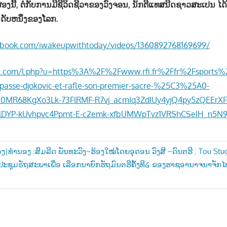
ສອງນີ້, ຕໍ່ກັບການມີຊີວິດຊີວາຂອງວົງຈອນ, ນັກຕີແທສນີດຊາວສະເປນ 
ດັບຫນຶ່ງຂອງໂລກ.
ebook.com/iwakeupwithtoday/videos/1360892768169699/
ook.com/l.php?u=https%3A%2F%2Fwww.rfi.fr%2Ffr%2Fsports%
urpasse-djokovic-et-rafle-son-premier-sacre-%25C3%25A0-
0MR68KgXo3Lk-73FlRMF-R7vj_acmIq3ZdIUy4yjQ4py5zQEErX
DYP-kUvhpvc4Ppmt-E-c2emk-xfbUMWpTvz1VRShCSeIH_n5N
ອງ|ທຳນອງ :ສົມລີດ ພັນທະວົງ~ຮ້ອງໃໝ່ໂດຍອຸດອນ ວົງສີ ~ດົນຕຮີ : Tou Stu
ະຊຸມຣັຖສະພາເພື່ອ ເລືອກນາຍົກຮັຖມົນຕຮີຄັ້ງທີ໒ ຂອງຮາຊອານາຈນາຈັກໄ
n