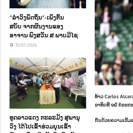
ນ
“ລຳວົງພັດຖິ່ນ“-ເພັງຕົ້ນ
ສບັບ ຈາກຜົນງານຂອງ
ອາຈານ ພົງສວັນ ສ.ພາບມີໄຊ
31/07/2026
ທ້າວ Carlos Alca
ອາທິດທີ ໑໖ ກໍຣະກະດານ
ທູດລາວແດງ ກະລະມັງ ສຸພານຸ
ກັນ​ດ້ວຍ​ຄວາມ​ເຂັ້ມ
ວົງ ໄດ້ໄປເຂົ້າຮ່ວມບຸນເຂົ້າ