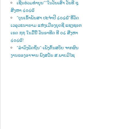
ເຊີນຮ່ວມທຳບຸນ””ໃນວັນເສົາ ວັນທີ ໘
ສີງຫາ ໒໐໒໖
“ບຸນເຂົ້າພັນສາ ປະຈຳປີ ໒໐໒໖”ທີ່ວັດ
ເວລຸວະນາຣາມ ແຫ່ງເມືອງບຸດຊີ ແຊງຊອກ
ເຂດ ໗໗ ໃນມື້ນີ້ ວັນອາທີດ ທີ ໐໒ ສີງຫາ
໒໐໒໖!
“ລຳວົງພັດຖິ່ນ“-ເພັງຕົ້ນສບັບ ຈາກຜົນ
ງານຂອງອາຈານ ພົງສວັນ ສ.ພາບມີໄຊ