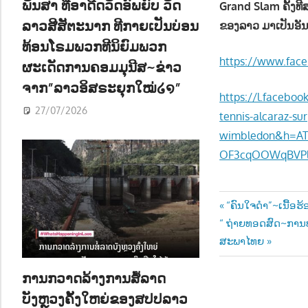
ພັນສາ ທີ່ອາດີດວັດອົພຍົບ ວັດ
Grand Slam ຄັ້ງທີ
ລາວສີສັຕະນາກ ທີກາຍເປັນບ່ອນ
ຂອງລາວ ມາເປັນອັນ
ທ້ອນໂຣມພວກທີນິຍົມພວກ
https://www.fac
ຜະເດັດການຄອມມຸນີສ~ຂ່າວ
ຈາກ”ລາວອິສຣະຍຸກໃໝ່໒໑”
https://l.faceb
27/07/2026
tennis-alcaraz-s
wimbledon&h=AT
OF3cqOOWqBVPl
Post
Previous
“ຄົນໃຈດຳ”~ເນື້ອຮ້
Next
Post:
“ ຖ່າຍທອດສົດ~ການປ
navigatio
Post:
ສະພາໄທຍ
ການກວາດລ້າງການສໍ້ລາດ
ບັງຫຼວງຄັ້ງໃຫຍ່ຂອງສປປລາວ