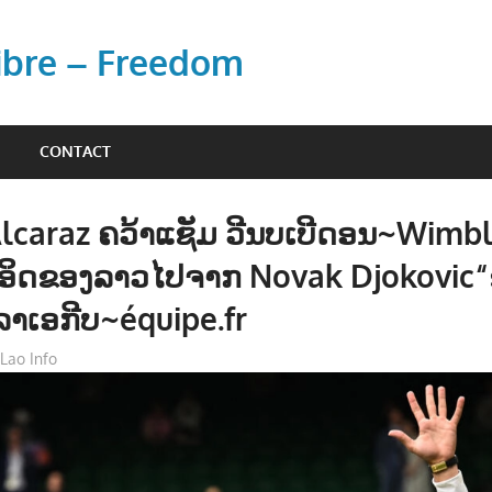
Libre – Freedom
CONTACT
Alcaraz ຄວ້າແຊັມ ວີນບເບີດອນ~Wimb
ທຳອິດຂອງລາວໄປຈາກ Novak Djokovic
ິລາເອກີບ~équipe.fr
Lao Info
ກິລາ - SPORT
,
ຂ່າວ - NEWS