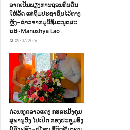
ອາດເປັນພຽງການຖອນທຶນຄືນ
ໃຫ້ລັດ ແຕ່ຖິ້ມປະຊາຊົນໄວ້ທາງ
ຫຼັງ~ຂ່າວຈາກມຸນິທິມະນຸດສະ
ຍະ~Manushya Lao .
09/07/2026
ດ່ວນ!ທູດລາວແດງ ກະລະມັງຄຸນ
ສຸພານຸວົງ ໄປເປີດ ກອງປະຊູມອົງ
ຄ໌ສົງຝຣັ່ງ~ຢູໂຣບ ທີ່ວັດສີມຸງຄຸນ