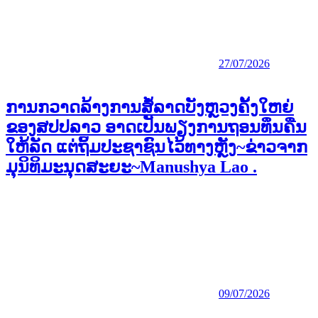
27/07/2026
ການກວາດລ້າງການສໍ້ລາດບັງຫຼວງຄັ້ງໃຫຍ່
ຂອງສປປລາວ ອາດເປັນພຽງການຖອນທຶນຄືນ
ໃຫ້ລັດ ແຕ່ຖິ້ມປະຊາຊົນໄວ້ທາງຫຼັງ~ຂ່າວຈາກ
ມຸນິທິມະນຸດສະຍະ~Manushya Lao .
09/07/2026