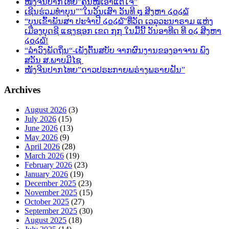
ໜັງຈີນປາກໄທຍ”ຄຸນໜູເອົາແຕ່ໃຈ”
ເຊີນຮ່ວມທຳບຸນ””ໃນວັນເສົາ ວັນທີ ໘ ສີງຫາ ໒໐໒໖
“ບຸນເຂົ້າພັນສາ ປະຈຳປີ ໒໐໒໖”ທີ່ວັດ ເວລຸວະນາຣາມ ແຫ່ງ
ເມືອງບຸດຊີ ແຊງຊອກ ເຂດ ໗໗ ໃນມື້ນີ້ ວັນອາທີດ ທີ ໐໒ ສີງຫາ
໒໐໒໖!
“ລຳວົງພັດຖິ່ນ“-ເພັງຕົ້ນສບັບ ຈາກຜົນງານຂອງອາຈານ ພົງ
ສວັນ ສ.ພາບມີໄຊ
ໜັງຈີນປາກໄທຍ”ດາວປຣະກາຍພຣ່າງພຣາຍຝັນ”
Archives
August 2026
(3)
July 2026
(15)
June 2026
(13)
May 2026
(9)
April 2026
(28)
March 2026
(19)
February 2026
(23)
January 2026
(19)
December 2025
(23)
November 2025
(15)
October 2025
(27)
September 2025
(30)
August 2025
(18)