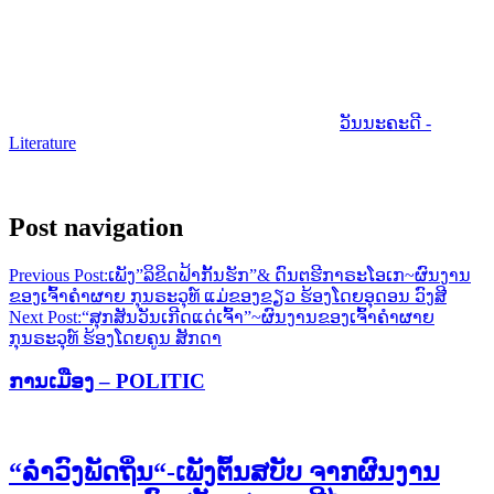
ວັນນະຄະດີ -
Literature
Post navigation
Previous Post:
ເພັງ”ລິຂິດຟ້າກັ້ນຮັກ”& ດົນຕຮີກາຣະໂອເກ~ຜົນງານ
ຂອງເຈົ້າຄຳຜາຍ ກຸນຣະວຸທ໌ ແມ່ຂອງຂຽວ ຮ້ອງໂດຍອຸດອນ ວົງສີ
Next Post:
“ສຸກສັນວັນເກີດແດ່ເຈົ້າ”~ຜົນງານຂອງເຈົ້າຄຳຜາຍ
ກຸນຣະວຸທ໌ ຮ້ອງໂດຍຄູນ ສັກດາ
ການເມືອງ – POLITIC
“ລຳວົງພັດຖິ່ນ“-ເພັງຕົ້ນສບັບ ຈາກຜົນງານ