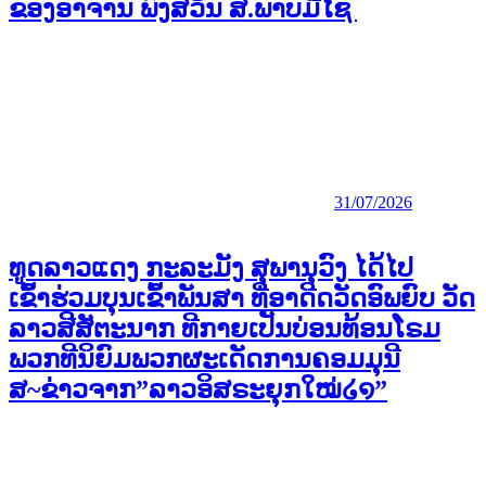
ຂອງອາຈານ ພົງສວັນ ສ.ພາບມີໄຊ
31/07/2026
ທູດລາວແດງ ກະລະມັງ ສຸພານຸວົງ ໄດ້ໄປ
ເຂົ້າຮ່ວມບຸນເຂົ້າພັນສາ ທີ່ອາດີດວັດອົພຍົບ ວັດ
ລາວສີສັຕະນາກ ທີກາຍເປັນບ່ອນທ້ອນໂຣມ
ພວກທີນິຍົມພວກຜະເດັດການຄອມມຸນີ
ສ~ຂ່າວຈາກ”ລາວອິສຣະຍຸກໃໝ່໒໑”