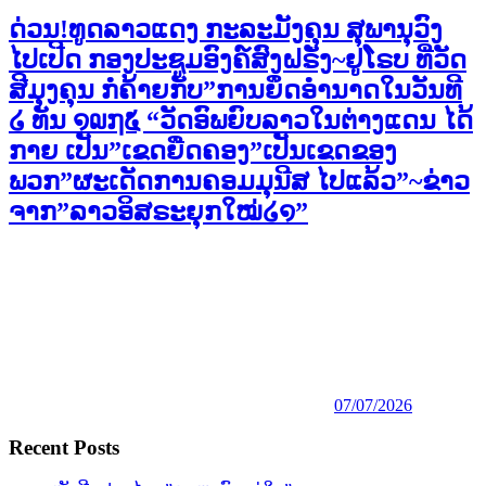
ດ່ວນ!ທູດລາວແດງ ກະລະມັງຄຸນ ສຸພານຸວົງ
ໄປເປີດ ກອງປະຊູມອົງຄ໌ສົງຝຣັ່ງ~ຢູໂຣບ ທີ່ວັດ
ສີມຸງຄຸນ ກໍຄ້າຍກັບ”ການຍຶດອຳນາດໃນວັນທີ
໒ ທັນ ໑໙໗໕ “ວັດອົພຍົບລາວໃນຕ່າງແດນ ໄດ້
ກາຍ ເປັນ”ເຂດຍືດຄອງ”ເປັນເຂດຂອງ
ພວກ”ຜະເດັດການຄອມມຸນີສ ໄປແລ້ວ”~ຂ່າວ
ຈາກ”ລາວອິສຣະຍຸກໃໝ່໒໑”
07/07/2026
Recent Posts