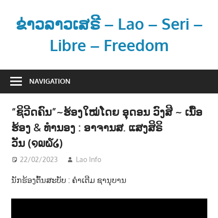
Skip
to
ຂ່າວລາວເສຣີ – Lao – Seri –
content
Libre – Freedom
ຂ່
າ
NAVIGATION
ວ
ແ
“ຊິວີດຄົນ”~ຮ້ອງໃໝ່ໂດຍ ອຸດອນ ວົງສີ ~ ເນື້ອ
ລ
ຮ້ອງ & ທຳນອງ : ອາຈານສ. ແສງສິຣິ
ະ
ຂໍ້
ວັນ (໑໙໖໒)
ມູ
22/02/2023
Lao Info
ດົນຕຣີ - MUSIC
ນ
ຂ່
ນັກຮ້ອງຕົ້ນສະບັບ : ຄຳເຕີມ ຊານຸບານ
າ
ວ
ສ