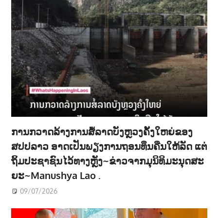
ການກວາດລ້າງການສໍ້ລາດບັງຫຼວງຄັ້ງໃຫຍ່ຂອງ
ສປປລາວ ອາດເປັນພຽງການຖອນທຶນຄືນໃຫ້ລັດ ແຕ່
ຖິ້ມປະຊາຊົນໄວ້ທາງຫຼັງ~ຂ່າວຈາກມຸນິທິມະນຸດສະ
ຍະ~Manushya Lao .
09/07/2026