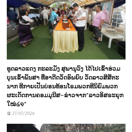
ທູດລາວແດງ ກະລະມັງ ສຸພານຸວົງ ໄດ້ໄປເຂົ້າຮ່ວມ
ບຸນເຂົ້າພັນສາ ທີ່ອາດີດວັດອົພຍົບ ວັດລາວສີສັຕະ
ນາກ ທີກາຍເປັນບ່ອນທ້ອນໂຣມພວກທີນິຍົມພວກ
ຜະເດັດການຄອມມຸນີສ~ຂ່າວຈາກ”ລາວອິສຣະຍຸກ
ໃໝ່໒໑”
27/07/2026