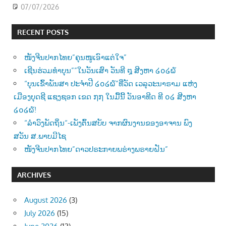
07/07/2026
RECENT POSTS
ໜັງຈີນປາກໄທຍ”ຄຸນໜູເອົາແຕ່ໃຈ”
ເຊີນຮ່ວມທຳບຸນ””ໃນວັນເສົາ ວັນທີ ໘ ສີງຫາ ໒໐໒໖
“ບຸນເຂົ້າພັນສາ ປະຈຳປີ ໒໐໒໖”ທີ່ວັດ ເວລຸວະນາຣາມ ແຫ່ງ
ເມືອງບຸດຊີ ແຊງຊອກ ເຂດ ໗໗ ໃນມື້ນີ້ ວັນອາທີດ ທີ ໐໒ ສີງຫາ
໒໐໒໖!
“ລຳວົງພັດຖິ່ນ“-ເພັງຕົ້ນສບັບ ຈາກຜົນງານຂອງອາຈານ ພົງ
ສວັນ ສ.ພາບມີໄຊ
ໜັງຈີນປາກໄທຍ”ດາວປຣະກາຍພຣ່າງພຣາຍຝັນ”
ARCHIVES
August 2026
(3)
July 2026
(15)