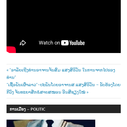
າ
ນ
Post
Previous
“ອາລັຍເຖີງທ່ານອາຈານຈັນສົມ ແສງສິຣິວັນ ໃນການຈາກໄປຂອງ
Post:
ທ່ານ”
navigation
Next
“ເຊື້ອພັນເຜົ່າລາວ”~ປະພັນໂດຍອາຈານສ.ແສງສິຣິວັນ ~ ຂັບຮ້ອງໂດຍ
Post:
ກີວົງ ຈັນທະຍາສັກ&ສາຍສໝອນ ອີນສີຊຽງໃໝ່
ການເມືອງ – POLITIC