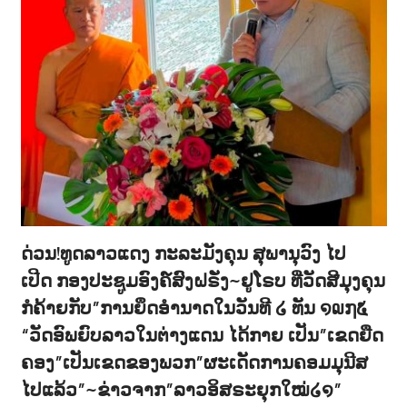
ດ່ວນ!ທູດລາວແດງ ກະລະມັງຄຸນ ສຸພານຸວົງ ໄປ
ເປີດ ກອງປະຊູມອົງຄ໌ສົງຝຣັ່ງ~ຢູໂຣບ ທີ່ວັດສີມຸງຄຸນ
ກໍຄ້າຍກັບ”ການຍຶດອຳນາດໃນວັນທີ ໒ ທັນ ໑໙໗໕
“ວັດອົພຍົບລາວໃນຕ່າງແດນ ໄດ້ກາຍ ເປັນ”ເຂດຍືດ
ຄອງ”ເປັນເຂດຂອງພວກ”ຜະເດັດການຄອມມຸນີສ
ໄປແລ້ວ”~ຂ່າວຈາກ”ລາວອິສຣະຍຸກໃໝ່໒໑”