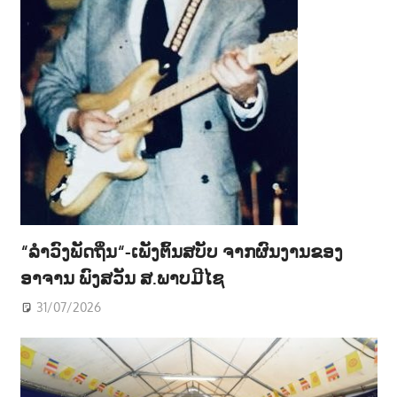
“ລຳວົງພັດຖິ່ນ“-ເພັງຕົ້ນສບັບ ຈາກຜົນງານຂອງ
ອາຈານ ພົງສວັນ ສ.ພາບມີໄຊ
31/07/2026