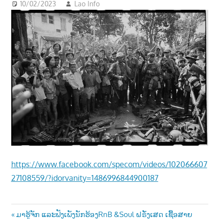
10/02/2023
Lao Info
ການເມືອງ - POLITIC
າ
ນ
https://www.facebook.com/specom/videos/102066607
27108559/?idorvanity=1486996844900187
Post
Previous
ມາຮູ້ຈັກ ແລະຟັງເພັງນັກຮ້ອງRnB &Soul ຝຣັ່ງເສດ ເຊື້ອສາຍ