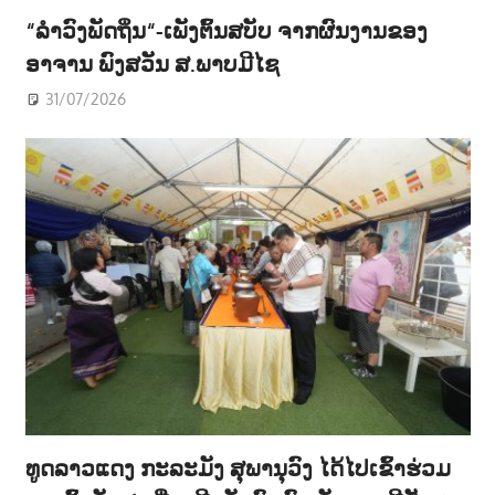
“ລຳວົງພັດຖິ່ນ“-ເພັງຕົ້ນສບັບ ຈາກຜົນງານຂອງ
ອາຈານ ພົງສວັນ ສ.ພາບມີໄຊ
31/07/2026
ທູດລາວແດງ ກະລະມັງ ສຸພານຸວົງ ໄດ້ໄປເຂົ້າຮ່ວມ