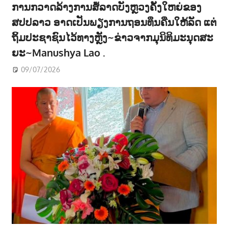
ການກວາດລ້າງການສໍ້ລາດບັງຫຼວງຄັ້ງໃຫຍ່ຂອງ
ສປປລາວ ອາດເປັນພຽງການຖອນທຶນຄືນໃຫ້ລັດ ແຕ່
ຖິ້ມປະຊາຊົນໄວ້ທາງຫຼັງ~ຂ່າວຈາກມຸນິທິມະນຸດສະ
ຍະ~Manushya Lao .
09/07/2026