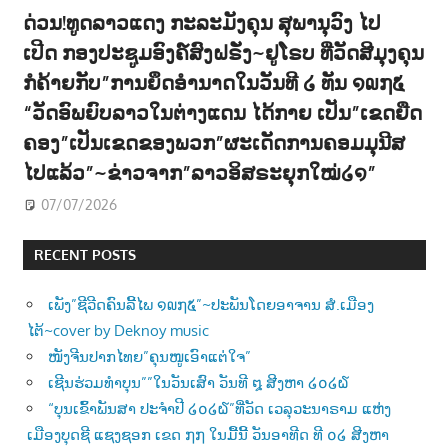
ດ່ວນ!ທູດລາວແດງ ກະລະມັງຄຸນ ສຸພານຸວົງ ໄປ
ເປີດ ກອງປະຊູມອົງຄ໌ສົງຝຣັ່ງ~ຢູໂຣບ ທີ່ວັດສີມຸງຄຸນ
ກໍຄ້າຍກັບ”ການຍຶດອຳນາດໃນວັນທີ ໒ ທັນ ໑໙໗໕
“ວັດອົພຍົບລາວໃນຕ່າງແດນ ໄດ້ກາຍ ເປັນ”ເຂດຍືດ
ຄອງ”ເປັນເຂດຂອງພວກ”ຜະເດັດການຄອມມຸນີສ
ໄປແລ້ວ”~ຂ່າວຈາກ”ລາວອິສຣະຍຸກໃໝ່໒໑”
07/07/2026
RECENT POSTS
ເພັງ”ຊີວີດຄົນລີ້ໄພ ໑໙໗໕”~ປະພັນໂດຍອາຈານ ສໍ.ເມືອງ
ໄຕ້~cover by Deknoy music
ໜັງຈີນປາກໄທຍ”ຄຸນໜູເອົາແຕ່ໃຈ”
ເຊີນຮ່ວມທຳບຸນ””ໃນວັນເສົາ ວັນທີ ໘ ສີງຫາ ໒໐໒໖
“ບຸນເຂົ້າພັນສາ ປະຈຳປີ ໒໐໒໖”ທີ່ວັດ ເວລຸວະນາຣາມ ແຫ່ງ
ເມືອງບຸດຊີ ແຊງຊອກ ເຂດ ໗໗ ໃນມື້ນີ້ ວັນອາທີດ ທີ ໐໒ ສີງຫາ