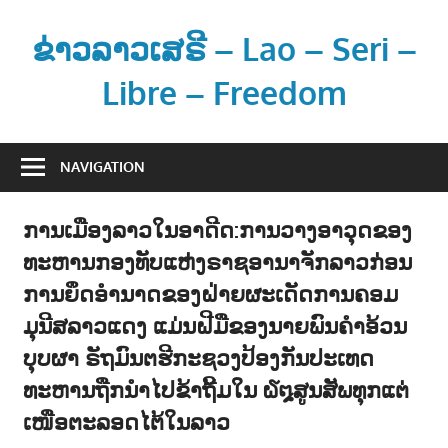
Skip
to
ຂ່າວລາວເສຣີ – Lao – Seri –
content
Libre – Freedom
ຂ່
າ
NAVIGATION
ວ
ແ
ການເມືອງລາວໃນອາດີດ:ການວາງອາວຸດຂອງ
ລ
ທະຫານກອງທັບແຫ່ງຣາຊອານາຈັກລາວກ່ອນ
ະ
ຂໍ້
ການຍຶດອຳນາດຂອງຝ່າຍຜະເດັດການຄອມ
ມູ
ມຸນີສລາວແດງ ແມ່ນຝີມືຂອງນາຍພົນຄຳອ້ວນ
ນ
ບຸບຜາ ຣັຖມົນຕຮີກະຊວງປ້ອງກັນປະເທດ
ຂ່
ທະຫານຖືກນຳໄປຂ້າຖີ້ມໃນ ໖໘ສູນສັພທຸກແຕ່
າ
ເໜືອຕະລອດໄຕ້ໃນລາວ
ວ
ສ