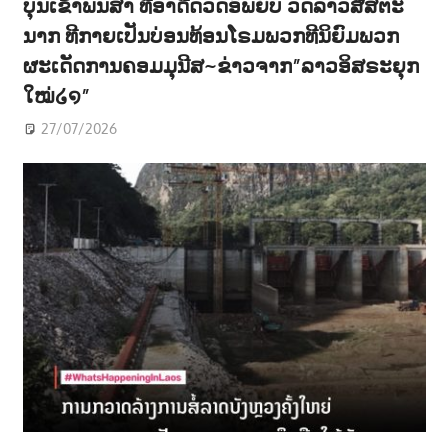
ບຸນເຂົ້າພັນສາ ທີ່ອາດີດວັດອົພຍົບ ວັດລາວສີສັຕະ
ນາກ ທີກາຍເປັນບ່ອນທ້ອນໂຣມພວກທີນິຍົມພວກ
ຜະເດັດການຄອມມຸນີສ~ຂ່າວຈາກ”ລາວອິສຣະຍຸກ
ໃໝ່໒໑”
27/07/2026