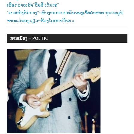
Post:
ເລືອດລາວເຮົາ”ວີນລີ ເດັນເຊ”
navigation
Next
“ເພາະຍັງຮັກນາງ“~ຜົນງານການປະພັນຂອງເຈົ້າຄຳຜາຍ ກຸນຣະວຸທ໌
Post:
ຈາກແມ່ຂອງຂຽວ~ຮ້ອງໂດຍອາຣິຍະ
ການເມືອງ – POLITIC