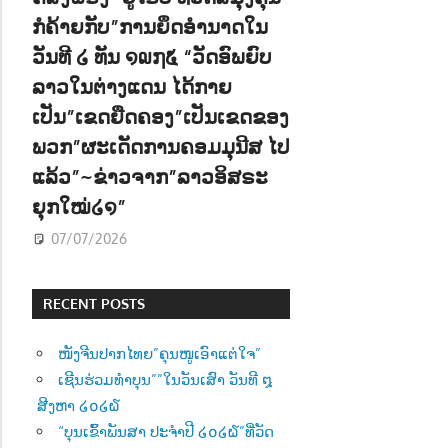
ກໍຄ້າຍກັບ”ການຍຶດອຳນາດໃນ
ວັນທີ ໒ ທັນ ໑໙໗໕ “ວັດອົພຍົບ
ລາວໃນຕ່າງແດນ ໄດ້ກາຍ
ເປັນ”ເຂດຍືດຄອງ”ເປັນເຂດຂອງ
ພວກ”ຜະເດັດການຄອມມຸນີສ ໄປ
ແລ້ວ”~ຂ່າວຈາກ”ລາວອິສຣະ
ຍຸກໃໝ່໒໑”
07/07/2026
RECENT POSTS
ໜັງຈີນປາກໄທຍ”ຄຸນໜູເອົາແຕ່ໃຈ”
ເຊີນຮ່ວມທຳບຸນ””ໃນວັນເສົາ ວັນທີ ໘
ສີງຫາ ໒໐໒໖
“ບຸນເຂົ້າພັນສາ ປະຈຳປີ ໒໐໒໖”ທີ່ວັດ