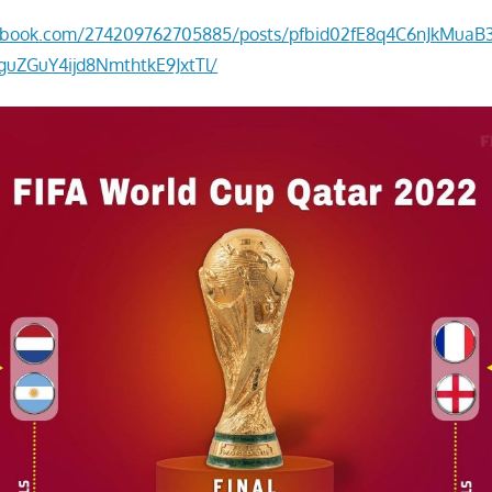
ebook.com/274209762705885/posts/pfbid02fE8q4C6nJkMua
uZGuY4ijd8NmthtkE9JxtTl/