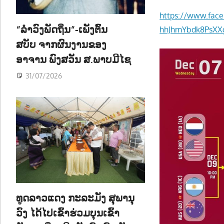
ນ
https://www.fac
“ລຳວົງພັດຖິ່ນ“-ເພັງຕົ້ນ
hhJhmYbdk8PsXXg
ສບັບ ຈາກຜົນງານຂອງ
ອາຈານ ພົງສວັນ ສ.ພາບມີໄຊ
31/07/2026
ທູດລາວແດງ ກະລະມັງ ສຸພານຸ
ວົງ ໄດ້ໄປເຂົ້າຮ່ວມບຸນເຂົ້າ