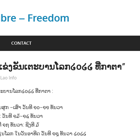
Libre – Freedom
CONTACT
ຂ່ງຂັນເຕະບານໂລກ໒໐໒໒ ທີ່ກາຕາ”
Lao Info
ກິລາ - SPORT
ະບານໂລກ໒໐໒໒ ທີ່ກາຕາ :
ນສຸກ ~ເສົາ ວັນທີ ໑໐~໑໑ ທັນວາ
 ວັນທີ ໑໓~໑໔ ທັນວາ
ີ ໑໗ ທັນວາ: ຊີງທີ ໓
ຽນໂລກ ໃນວັນອາທີດ ວັນທີ ໑໘ ທັນວາ ໒໐໒໒