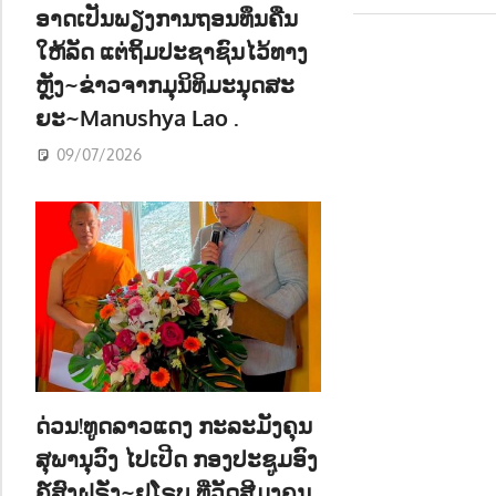
navigatio
ອາດເປັນພຽງການຖອນທຶນຄືນ
ໃຫ້ລັດ ແຕ່ຖິ້ມປະຊາຊົນໄວ້ທາງ
ຫຼັງ~ຂ່າວຈາກມຸນິທິມະນຸດສະ
ຍະ~Manushya Lao .
09/07/2026
ດ່ວນ!ທູດລາວແດງ ກະລະມັງຄຸນ
ສຸພານຸວົງ ໄປເປີດ ກອງປະຊູມອົງ
ຄ໌ສົງຝຣັ່ງ~ຢູໂຣບ ທີ່ວັດສີມຸງຄຸນ