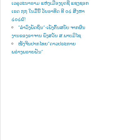
ເວລຸວະນາຣາມ ແຫ່ງເມືອງບຸດຊີ ແຊງຊອກ
ເຂດ ໗໗ ໃນມື້ນີ້ ວັນອາທີດ ທີ ໐໒ ສີງຫາ
໒໐໒໖!
“ລຳວົງພັດຖິ່ນ“-ເພັງຕົ້ນສບັບ ຈາກຜົນ
ງານຂອງອາຈານ ພົງສວັນ ສ.ພາບມີໄຊ
ໜັງຈີນປາກໄທຍ”ດາວປຣະກາຍ
ພຣ່າງພຣາຍຝັນ”