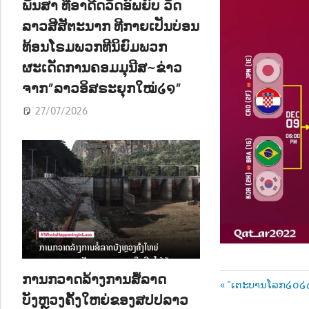
ພັນສາ ທີ່ອາດີດວັດອົພຍົບ ວັດ
ລາວສີສັຕະນາກ ທີກາຍເປັນບ່ອນ
ທ້ອນໂຣມພວກທີນິຍົມພວກ
ຜະເດັດການຄອມມຸນີສ~ຂ່າວ
ຈາກ”ລາວອິສຣະຍຸກໃໝ່໒໑”
27/07/2026
ການກວາດລ້າງການສໍ້ລາດ
Post
Previous
“ເຕະບານໂລກ໒໐໒໒: 
ບັງຫຼວງຄັ້ງໃຫຍ່ຂອງສປປລາວ
Post: