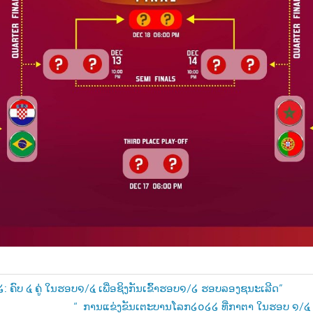
ຄົບ ໔ ຄູ່ ໃນຮອບ໑/໔ ເພື່ອຊິງກັນເຂົ້າຮອບ໑/໒ ຮອບລອງຊນະເລີດ”
Next
“ ການແຂ່ງຂັນເຕະບານໂລກ໒໐໒໒ ທີ່ກາຕາ ໃນຮອບ ໑/໔ ໃນວ