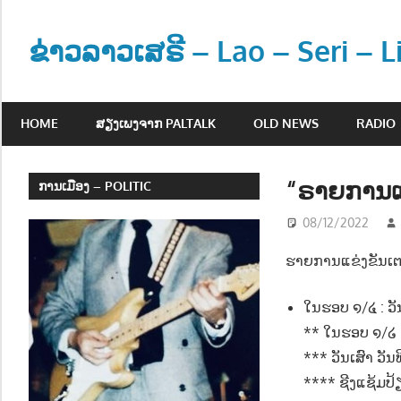
Skip
to
ຂ່າວລາວເສຣີ – Lao – Seri – 
content
ຂ່
າ
HOME
ສຽງເພງຈາກ PALTALK
OLD NEWS
RADIO
ວ
ແ
ລ
“ຣາຍການແ
ການເມືອງ – POLITIC
ະ
08/12/2022
ຂໍ້
ມູ
ຮາຍການແຂ່ງຂັນເຕ
ນ
ຂ່
ໃນຮອບ ໑/໔ : ວັ
າ
** ໃນຮອບ ໑/໒ :
ວ
*** ວັນເສົາ ວັນທ
ສ
**** ຊີງແຊ້ມປ້
າ