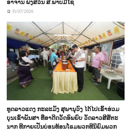
ອາຈານ ພົງສວັນ ສ.ພາບມີໄຊ
31/07/2026
ທູດລາວແດງ ກະລະມັງ ສຸພານຸວົງ ໄດ້ໄປເຂົ້າຮ່ວມ
ບຸນເຂົ້າພັນສາ ທີ່ອາດີດວັດອົພຍົບ ວັດລາວສີສັຕະ
ນາກ ທີກາຍເປັນບ່ອນທ້ອນໂຣມພວກທີນິຍົມພວກ