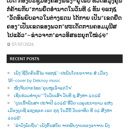
ເປີດ ກອງປະຊູມອົງຄ໌ສົງຝຣັ່ງ~ຢູໂຣບ ທີ່ວັດສີມຸງຄຸນ
ກໍຄ້າຍກັບ”ການຍຶດອຳນາດໃນວັນທີ ໒ ທັນ ໑໙໗໕
“ວັດອົພຍົບລາວໃນຕ່າງແດນ ໄດ້ກາຍ ເປັນ”ເຂດຍືດ
ຄອງ”ເປັນເຂດຂອງພວກ”ຜະເດັດການຄອມມຸນີສ
ໄປແລ້ວ”~ຂ່າວຈາກ”ລາວອິສຣະຍຸກໃໝ່໒໑”
07/07/2026
RECENT POSTS
ເພັງ”ຊີວີດຄົນລີ້ໄພ ໑໙໗໕”~ປະພັນໂດຍອາຈານ ສໍ.ເມືອງ
ໄຕ້~cover by Deknoy music
ໜັງຈີນປາກໄທຍ”ຄຸນໜູເອົາແຕ່ໃຈ”
ເຊີນຮ່ວມທຳບຸນ””ໃນວັນເສົາ ວັນທີ ໘ ສີງຫາ ໒໐໒໖
“ບຸນເຂົ້າພັນສາ ປະຈຳປີ ໒໐໒໖”ທີ່ວັດ ເວລຸວະນາຣາມ ແຫ່ງ
ເມືອງບຸດຊີ ແຊງຊອກ ເຂດ ໗໗ ໃນມື້ນີ້ ວັນອາທີດ ທີ ໐໒ ສີງຫາ
໒໐໒໖!
“ລຳວົງພັດຖິ່ນ“-ເພັງຕົ້ນສບັບ ຈາກຜົນງານຂອງອາຈານ ພົງ