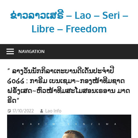
Skip
to
ຂ່າວລາວເສຣີ – Lao – Seri –
content
Libre – Freedom
ຂ່
າ
NAVIGATION
ວ
ແ
” ລາງວັນນັກກິລາເຕະບານດີເດັ່ນປະຈຳປີ
ລ
໒໐໒໒ : ກາຣີມ ເບນເຊມາ~ກອງໜ້າທີມຊາດ
ະ
ຂໍ້
ຝຣັ່ງເສດ~ຫົວໜ້າທີມສະໂມສອນເຣອານ ມາດ
ມູ
ຣີດ“
ນ
17/10/2022
Lao Info
ກິລາ - SPORT
,
ຂ່າວ - NEWS
ຂ່
າ
ວ
ສ