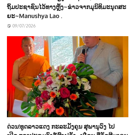
ຖິ້ມປະຊາຊົນໄວ້ທາງຫຼັງ~ຂ່າວຈາກມຸນິທິມະນຸດສະ
ຍະ~Manushya Lao .
09/07/2026
ດ່ວນ!ທູດລາວແດງ ກະລະມັງຄຸນ ສຸພານຸວົງ ໄປ