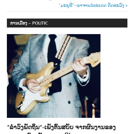
Post:
Next
“ມະຍຸຣີ”~ອາຈານວໍຣະເດດ ດິດທະວົງ
navigation
Post:
ການເມືອງ – POLITIC
“ລຳວົງພັດຖິ່ນ“-ເພັງຕົ້ນສບັບ ຈາກຜົນງານຂອງ