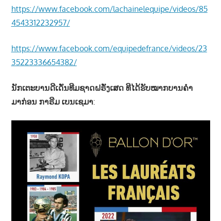
https://www.facebook.com/lachainelequipe/videos/85
4543312232957/
https://www.facebook.com/equipedefrance/videos/23
35223336654382/
ນັກເຕະບານດີເດັ່ນທີມຊາດຝຣັ່ງເສດ ທີໄດ້ຮັບໝາກບານຄຳ
ມາກ່ອນ ກາຣີມ ເບນເຊມາ
: