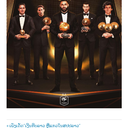
Post
Previous
ເພັງເດັ່ດ”ເງີນກີບລາວ ຫຼືແກວໃນສປປລາວ”