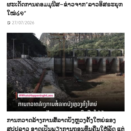
ຜະເດັດການຄອມມຸນີສ~ຂ່າວຈາກ”ລາວອິສຣະຍຸກ
ໃໝ່໒໑”
27/07/2026
ການກວາດລ້າງການສໍ້ລາດບັງຫຼວງຄັ້ງໃຫຍ່ຂອງ
ສປປລາວ ອາດເປັນພຽງການຖອນທຶນຄືນໃຫ້ລັດ ແຕ່