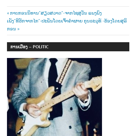
Post
Previous
ກາບກອນນິທານ”ສຽວສວາດ”-ຈາກໄຊສຸວັນ ແພງພົງ
Next
Post:
ເພັງ”ທີຮັກຈາກໄກ”-ປະພັນໂດຍເຈົ້າຄຳຜາຍ ກຸນຣະວຸທ໌ -ຮ້ອງໂດຍສຸລິ
navigation
Post:
ກອນ
ການເມືອງ – POLITIC