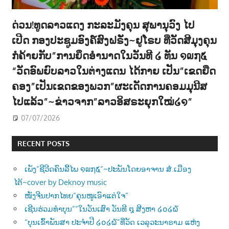
ດ່ວນ!ທູດລາວແດງ ກະລະມັງຄຸນ ສຸພານຸວົງ ໄປ
ເປີດ ກອງປະຊູມອົງຄ໌ສົງຝຣັ່ງ~ຢູໂຣບ ທີ່ວັດສີມຸງຄຸນ
ກໍຄ້າຍກັບ”ການຍຶດອຳນາດໃນວັນທີ ໒ ທັນ ໑໙໗໕
“ວັດອົພຍົບລາວໃນຕ່າງແດນ ໄດ້ກາຍ ເປັນ”ເຂດຍືດ
ຄອງ”ເປັນເຂດຂອງພວກ”ຜະເດັດການຄອມມຸນີສ
ໄປແລ້ວ”~ຂ່າວຈາກ”ລາວອິສຣະຍຸກໃໝ່໒໑”
07/07/2026
RECENT POSTS
ເພັງ”ຊີວີດຄົນລີ້ໄພ ໑໙໗໕”~ປະພັນໂດຍອາຈານ ສໍ.ເມືອງ
ໄຕ້~cover by Deknoy music
ໜັງຈີນປາກໄທຍ”ຄຸນໜູເອົາແຕ່ໃຈ”
ເຊີນຮ່ວມທຳບຸນ””ໃນວັນເສົາ ວັນທີ ໘ ສີງຫາ ໒໐໒໖
“ບຸນເຂົ້າພັນສາ ປະຈຳປີ ໒໐໒໖”ທີ່ວັດ ເວລຸວະນາຣາມ ແຫ່ງ