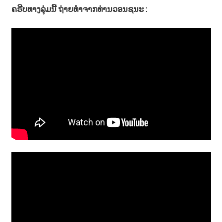
ຄຣີບທາງລຸ່ມນີ້ ຖ່າຍທຳຈາກທ່ານວອນຊນະ :
າ
ນ