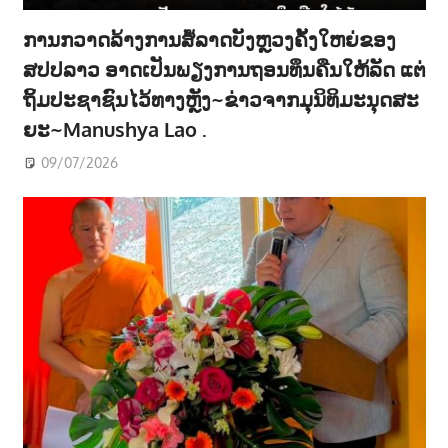
ການກວາດລ້າງການສໍ້ລາດບັງຫຼວງຄັ້ງໃຫຍ່ຂອງ
ສປປລາວ ອາດເປັນພຽງການຖອນທຶນຄືນໃຫ້ລັດ ແຕ່
ຖິ້ມປະຊາຊົນໄວ້ທາງຫຼັງ~ຂ່າວຈາກມຸນິທິມະນຸດສະ
ຍະ~Manushya Lao .
09/07/2026