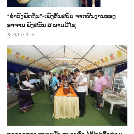
“ລຳວົງພັດຖິ່ນ“-ເພັງຕົ້ນສບັບ ຈາກຜົນງານຂອງ
ອາຈານ ພົງສວັນ ສ.ພາບມີໄຊ
31/07/2026