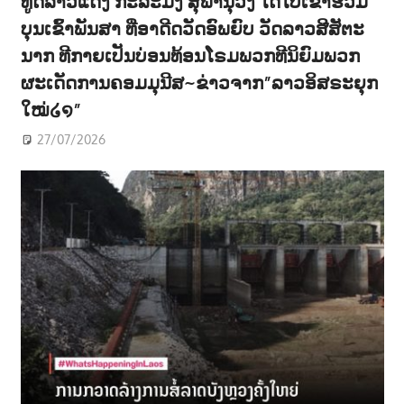
ທູດລາວແດງ ກະລະມັງ ສຸພານຸວົງ ໄດ້ໄປເຂົ້າຮ່ວມ
ບຸນເຂົ້າພັນສາ ທີ່ອາດີດວັດອົພຍົບ ວັດລາວສີສັຕະ
ນາກ ທີກາຍເປັນບ່ອນທ້ອນໂຣມພວກທີນິຍົມພວກ
ຜະເດັດການຄອມມຸນີສ~ຂ່າວຈາກ”ລາວອິສຣະຍຸກ
ໃໝ່໒໑”
27/07/2026