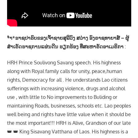
*ຳ*ຮາຊປາຣົບຂອງເຈົ້າຊາຍສຸລີວົງ ສວ່າງ ອົງຣາຊທາຍາສ໌ – ຜູ້
ສຳເຣັດຮາຊການແຜ່ນດີນ ຮຽກຮ້ອງ ທີ່ສະຫາຣັດອາເມຣິກາ
:
HRH Prince Soulivong Savang speech. His highness
along with Royal family calls for unity, peace,human
rights, Democracy for all . He understands Lao citizens
sufferings with increasing violence, drugs and alcohol
use , with little to No improvements to Buliding or
maintaining Roads, businesses, schools etc. Lao peoples
well being and rights have little value when it should be
the most important!!! HRH is Alive, Grandson of our late
👑 👑 King Sisavang Vatthana of Laos. His highness is a