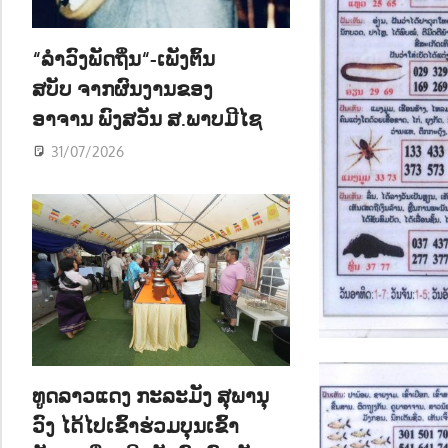
ນ
“ລຳວົງພັດຖິ່ນ“-ເພັງຕົ້ນ
ສບັບ ຈາກຜົນງານຂອງ
ອາຈານ ພົງສວັນ ສ.ພາບມີໄຊ
31/07/2026
ທູດລາວແດງ ກະລະມັງ ສຸພານຸ
ວົງ ໄດ້ໄປເຂົ້າຮ່ວມບຸນເຂົ້າ