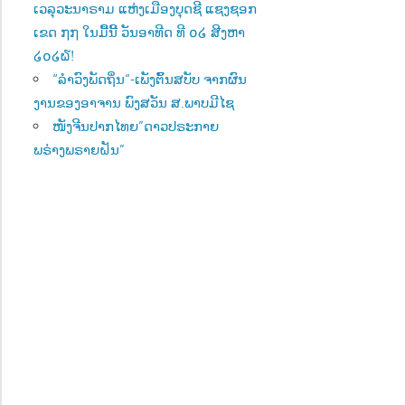
ເວລຸວະນາຣາມ ແຫ່ງເມືອງບຸດຊີ ແຊງຊອກ
ເຂດ ໗໗ ໃນມື້ນີ້ ວັນອາທີດ ທີ ໐໒ ສີງຫາ
໒໐໒໖!
“ລຳວົງພັດຖິ່ນ“-ເພັງຕົ້ນສບັບ ຈາກຜົນ
ງານຂອງອາຈານ ພົງສວັນ ສ.ພາບມີໄຊ
ໜັງຈີນປາກໄທຍ”ດາວປຣະກາຍ
ພຣ່າງພຣາຍຝັນ”