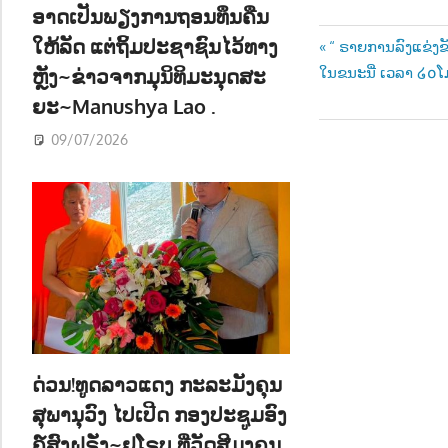
ອາດເປັນພຽງການຖອນທຶນຄືນ
ໃຫ້ລັດ ແຕ່ຖິ້ມປະຊາຊົນໄວ້ທາງ
Post
Previous
“ ຣາຍການລົງແຂ່ງຂ
Post:
ໃນຂນະນີ່ ເວລາ ໒໐
ຫຼັງ~ຂ່າວຈາກມຸນິທິມະນຸດສະ
navigatio
ຍະ~Manushya Lao .
09/07/2026
ດ່ວນ!ທູດລາວແດງ ກະລະມັງຄຸນ
ສຸພານຸວົງ ໄປເປີດ ກອງປະຊູມອົງ
ຄ໌ສົງຝຣັ່ງ~ຢູໂຣບ ທີ່ວັດສີມຸງຄຸນ