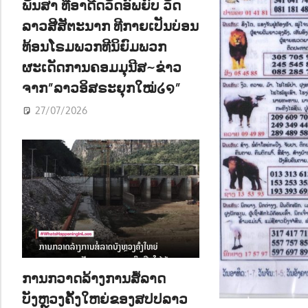
ພັນສາ ທີ່ອາດີດວັດອົພຍົບ ວັດ
ລາວສີສັຕະນາກ ທີກາຍເປັນບ່ອນ
ທ້ອນໂຣມພວກທີນິຍົມພວກ
ຜະເດັດການຄອມມຸນີສ~ຂ່າວ
ຈາກ”ລາວອິສຣະຍຸກໃໝ່໒໑”
27/07/2026
ການກວາດລ້າງການສໍ້ລາດ
ບັງຫຼວງຄັ້ງໃຫຍ່ຂອງສປປລາວ