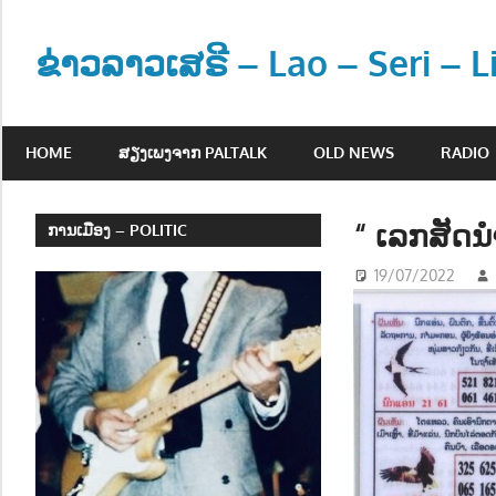
Skip
to
ຂ່າວລາວເສຣີ – Lao – Seri – 
content
ຂ່
າ
HOME
ສຽງເພງຈາກ PALTALK
OLD NEWS
RADIO
ວ
ແ
ລ
“ ເລກສັດນ
ການເມືອງ – POLITIC
ະ
19/07/2022
ຂໍ້
ມູ
ນ
ຂ່
າ
ວ
ສ
າ