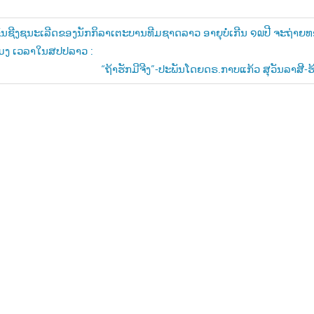
ັນຊີງຊນະເລີດຂອງນັກກິລາເຕະບານທີມຊາດລາວ ອາຍຸບໍ່ເກີນ ໑໙ປີ ຈະຖ່າຍ
ໂມງ ເວລາໃນສປປລາວ :
n
Next
“ຖ້າຮັກມີຈີງ”-ປະພັນໂດຍດຣ.ກາບແກ້ວ ສຸວັນລາສີ-ຮ
Post: