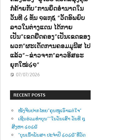
ກໍຄ້າຍກັບ”ການຍຶດອຳນາດໃນ
ວັນທີ ໒ ທັນ ໑໙໗໕ “ວັດອົພຍົບ
ລາວໃນຕ່າງແດນ ໄດ້ກາຍ
ເປັນ”ເຂດຍືດຄອງ”ເປັນເຂດຂອງ
ພວກ”ຜະເດັດການຄອມມຸນີສ ໄປ
ແລ້ວ”~ຂ່າວຈາກ”ລາວອິສຣະ
ຍຸກໃໝ່໒໑”
07/07/2026
RECENT POSTS
ໜັງຈີນປາກໄທຍ”ຄຸນໜູເອົາແຕ່ໃຈ”
ເຊີນຮ່ວມທຳບຸນ””ໃນວັນເສົາ ວັນທີ ໘
ສີງຫາ ໒໐໒໖
“ບຸນເຂົ້າພັນສາ ປະຈຳປີ ໒໐໒໖”ທີ່ວັດ