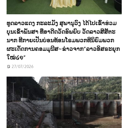
ທູດລາວແດງ ກະລະມັງ ສຸພານຸວົງ ໄດ້ໄປເຂົ້າຮ່ວມ
ບຸນເຂົ້າພັນສາ ທີ່ອາດີດວັດອົພຍົບ ວັດລາວສີສັຕະ
ນາກ ທີກາຍເປັນບ່ອນທ້ອນໂຣມພວກທີນິຍົມພວກ
ຜະເດັດການຄອມມຸນີສ~ຂ່າວຈາກ”ລາວອິສຣະຍຸກ
ໃໝ່໒໑”
27/07/2026