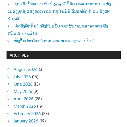
“ບຸນເຂົ້າພັນສາ ປະຈຳປີ ໒໐໒໖”ທີ່ວັດ ເວລຸວະນາຣາມ ແຫ່ງ
ເມືອງບຸດຊີ ແຊງຊອກ ເຂດ ໗໗ ໃນມື້ນີ້ ວັນອາທີດ ທີ ໐໒ ສີງຫາ
໒໐໒໖!
“ລຳວົງພັດຖິ່ນ“-ເພັງຕົ້ນສບັບ ຈາກຜົນງານຂອງອາຈານ ພົງ
ສວັນ ສ.ພາບມີໄຊ
ໜັງຈີນປາກໄທຍ”ດາວປຣະກາຍພຣ່າງພຣາຍຝັນ”
ARCHIVES
August 2026
(3)
July 2026
(15)
June 2026
(13)
May 2026
(9)
April 2026
(28)
March 2026
(19)
February 2026
(23)
January 2026
(19)