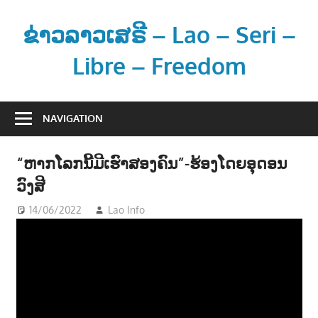
Skip
to
ຂ່າວລາວເສຣີ – Lao – Seri –
content
Libre – Freedom
ຂ່
າ
NAVIGATION
ວ
ແ
“ຫາກໂລກນີ້ມີເຮົາສອງຄົນ”-ຮ້ອງໂດຍອຸດອນ
ລ
ວົງສີ
ະ
ຂໍ້
14/06/2022
Lao Info
ດົນຕຣີ - MUSIC
ມູ
ນ
ຂ່
າ
ວ
ສ