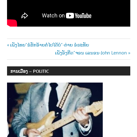
າ
ນ
Post
Previous
ເພັງໄທຍ“ຂໍຮັກອ້າຍຕໍ່ໄປໄດ້ບໍ”-ຕ່າຍ ອໍຣະທັຍ
Post:
Next
ເພັງອັງກີດ”ຈອນ ເລນອນ-John Lennon
navigation
Post:
ການເມືອງ – POLITIC