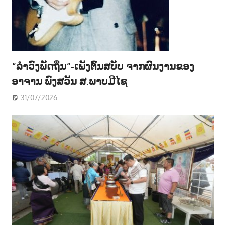
“ລຳວົງພັດຖິ່ນ“-ເພັງຕົ້ນສບັບ ຈາກຜົນງານຂອງ
ອາຈານ ພົງສວັນ ສ.ພາບມີໄຊ
31/07/2026