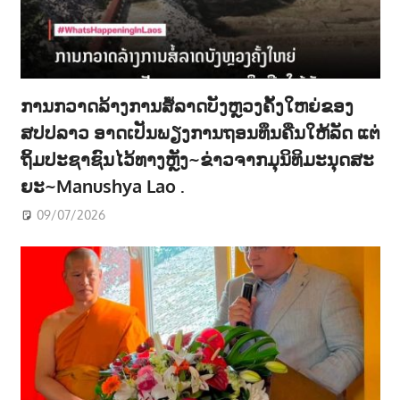
ການກວາດລ້າງການສໍ້ລາດບັງຫຼວງຄັ້ງໃຫຍ່ຂອງ
ສປປລາວ ອາດເປັນພຽງການຖອນທຶນຄືນໃຫ້ລັດ ແຕ່
ຖິ້ມປະຊາຊົນໄວ້ທາງຫຼັງ~ຂ່າວຈາກມຸນິທິມະນຸດສະ
ຍະ~Manushya Lao .
09/07/2026