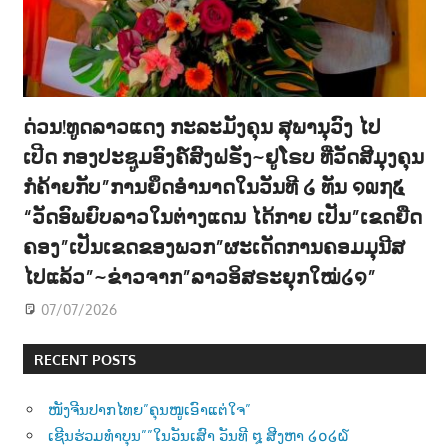
ດ່ວນ!ທູດລາວແດງ ກະລະມັງຄຸນ ສຸພານຸວົງ ໄປ
ເປີດ ກອງປະຊູມອົງຄ໌ສົງຝຣັ່ງ~ຢູໂຣບ ທີ່ວັດສີມຸງຄຸນ
ກໍຄ້າຍກັບ”ການຍຶດອຳນາດໃນວັນທີ ໒ ທັນ ໑໙໗໕
“ວັດອົພຍົບລາວໃນຕ່າງແດນ ໄດ້ກາຍ ເປັນ”ເຂດຍືດ
ຄອງ”ເປັນເຂດຂອງພວກ”ຜະເດັດການຄອມມຸນີສ
ໄປແລ້ວ”~ຂ່າວຈາກ”ລາວອິສຣະຍຸກໃໝ່໒໑”
07/07/2026
RECENT POSTS
ໜັງຈີນປາກໄທຍ”ຄຸນໜູເອົາແຕ່ໃຈ”
ເຊີນຮ່ວມທຳບຸນ””ໃນວັນເສົາ ວັນທີ ໘ ສີງຫາ ໒໐໒໖