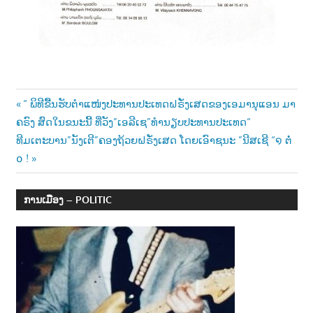
Post
Previous
“ ພິທີຂື້ນຮັບຕຳແໜ່ງປະທານປະເທດຝຣັ່ງເສດຂອງເອມານຸແອນ ມາ
Post:
ຄຣົງ ສົດໃນຂນະນີ້ ທີ່ວັງ”ເອລີເຊ”ທຳນຽບປະທານປະເທດ“
navigation
Next
ທີມເຕະບານ”ນັງເຕີ”ຄອງຖ້ວຍຝຣັ່ງເສດ ໂດຍເອົາຊນະ ”ນີສເຊີ “໑ ຕໍ່
Post:
໐ !
ການເມືອງ – POLITIC