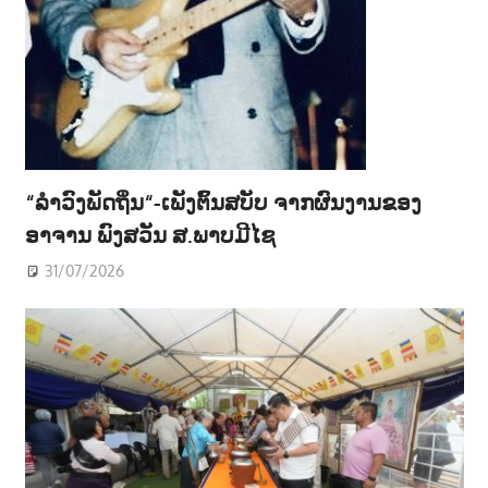
“ລຳວົງພັດຖິ່ນ“-ເພັງຕົ້ນສບັບ ຈາກຜົນງານຂອງ
ອາຈານ ພົງສວັນ ສ.ພາບມີໄຊ
31/07/2026