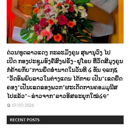
ດ່ວນ!ທູດລາວແດງ ກະລະມັງຄຸນ ສຸພານຸວົງ ໄປ
ເປີດ ກອງປະຊູມອົງຄ໌ສົງຝຣັ່ງ~ຢູໂຣບ ທີ່ວັດສີມຸງຄຸນ
ກໍຄ້າຍກັບ”ການຍຶດອຳນາດໃນວັນທີ ໒ ທັນ ໑໙໗໕
“ວັດອົພຍົບລາວໃນຕ່າງແດນ ໄດ້ກາຍ ເປັນ”ເຂດຍືດ
ຄອງ”ເປັນເຂດຂອງພວກ”ຜະເດັດການຄອມມຸນີສ
ໄປແລ້ວ”~ຂ່າວຈາກ”ລາວອິສຣະຍຸກໃໝ່໒໑”
07/07/2026
RECENT POSTS