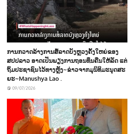
ການກວາດລ້າງການສໍ້ລາດບັງຫຼວງຄັ້ງໃຫຍ່ຂອງ
ສປປລາວ ອາດເປັນພຽງການຖອນທຶນຄືນໃຫ້ລັດ ແຕ່
ຖິ້ມປະຊາຊົນໄວ້ທາງຫຼັງ~ຂ່າວຈາກມຸນິທິມະນຸດສະ
ຍະ~Manushya Lao .
09/07/2026