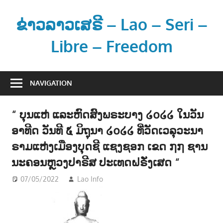
Skip
to
ຂ່າວລາວເສຣີ – Lao – Seri –
content
Libre – Freedom
ຂ່
າ
NAVIGATION
ວ
ແ
“ ບຸນແຫ່ ແລະຫົດສົງພຣະບາງ ໒໐໒໒ ໃນວັນ
ລ
ອາທີດ ວັນທີ ໕ ມິຖຸນາ ໒໐໒໒ ທີ່ວັດເວລຸວະນາ
ະ
ຂໍ້
ຣາມແຫ່ງເມືອງບຸດຊີ ແຊງຊອກ ເຂດ ໗໗ ຊານ
ມູ
ນະຄອນຫຼວງປາຣີສ ປະເທດຝຣັ່ງເສດ “
ນ
07/05/2022
Lao Info
ຂ່າວ - NEWS
,
ສັງຄົມ - SOCIETY
ຂ່
າ
ວ
ສ