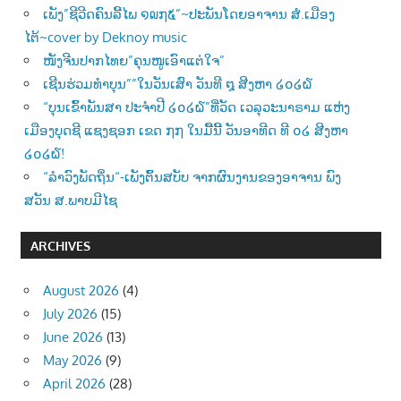
ເພັງ”ຊີວີດຄົນລີ້ໄພ ໑໙໗໕”~ປະພັນໂດຍອາຈານ ສໍ.ເມືອງ
ໄຕ້~cover by Deknoy music
ໜັງຈີນປາກໄທຍ”ຄຸນໜູເອົາແຕ່ໃຈ”
ເຊີນຮ່ວມທຳບຸນ””ໃນວັນເສົາ ວັນທີ ໘ ສີງຫາ ໒໐໒໖
“ບຸນເຂົ້າພັນສາ ປະຈຳປີ ໒໐໒໖”ທີ່ວັດ ເວລຸວະນາຣາມ ແຫ່ງ
ເມືອງບຸດຊີ ແຊງຊອກ ເຂດ ໗໗ ໃນມື້ນີ້ ວັນອາທີດ ທີ ໐໒ ສີງຫາ
໒໐໒໖!
“ລຳວົງພັດຖິ່ນ“-ເພັງຕົ້ນສບັບ ຈາກຜົນງານຂອງອາຈານ ພົງ
ສວັນ ສ.ພາບມີໄຊ
ARCHIVES
August 2026
(4)
July 2026
(15)
June 2026
(13)
May 2026
(9)
April 2026
(28)