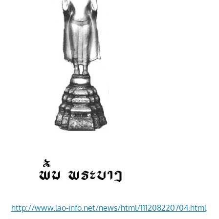
າ
ນ
http://www.lao-info.net/news/html/111208220704.html