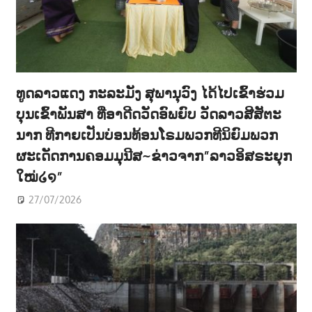
ທູດລາວແດງ ກະລະມັງ ສຸພານຸວົງ ໄດ້ໄປເຂົ້າຮ່ວມ
ບຸນເຂົ້າພັນສາ ທີ່ອາດີດວັດອົພຍົບ ວັດລາວສີສັຕະ
ນາກ ທີກາຍເປັນບ່ອນທ້ອນໂຣມພວກທີນິຍົມພວກ
ຜະເດັດການຄອມມຸນີສ~ຂ່າວຈາກ”ລາວອິສຣະຍຸກ
ໃໝ່໒໑”
27/07/2026