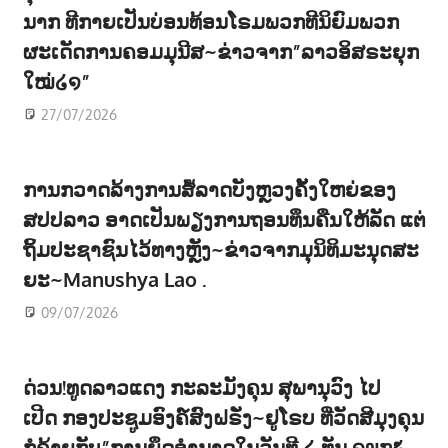
ນາກ ທີກາຍເປັນບ່ອນທ້ອນໂຣມພວກທີນິຍົມພວກ
ຜະເດັດການຄອມມຸນີສ~ຂ່າວຈາກ”ລາວອິສຣະຍຸກ
ໃໝ່໒໑”
27/07/2026
ການກວາດລ້າງການສໍ້ລາດບັງຫຼວງຄັ້ງໃຫຍ່ຂອງ
ສປປລາວ ອາດເປັນພຽງການຖອນທຶນຄືນໃຫ້ລັດ ແຕ່
ຖິ້ມປະຊາຊົນໄວ້ທາງຫຼັງ~ຂ່າວຈາກມຸນິທິມະນຸດສະ
ຍະ~Manushya Lao .
09/07/2026
ດ່ວນ!ທູດລາວແດງ ກະລະມັງຄຸນ ສຸພານຸວົງ ໄປ
ເປີດ ກອງປະຊູມອົງຄ໌ສົງຝຣັ່ງ~ຢູໂຣບ ທີ່ວັດສີມຸງຄຸນ
ກໍຄ້າຍກັບ”ການຍຶດອຳນາດໃນວັນທີ ໒ ທັນ ໑໙໗໕