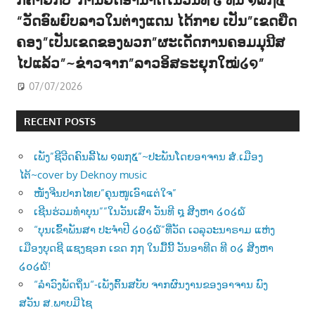
“ວັດອົພຍົບລາວໃນຕ່າງແດນ ໄດ້ກາຍ ເປັນ”ເຂດຍືດ
ຄອງ”ເປັນເຂດຂອງພວກ”ຜະເດັດການຄອມມຸນີສ
ໄປແລ້ວ”~ຂ່າວຈາກ”ລາວອິສຣະຍຸກໃໝ່໒໑”
07/07/2026
RECENT POSTS
ເພັງ”ຊີວີດຄົນລີ້ໄພ ໑໙໗໕”~ປະພັນໂດຍອາຈານ ສໍ.ເມືອງ
ໄຕ້~cover by Deknoy music
ໜັງຈີນປາກໄທຍ”ຄຸນໜູເອົາແຕ່ໃຈ”
ເຊີນຮ່ວມທຳບຸນ””ໃນວັນເສົາ ວັນທີ ໘ ສີງຫາ ໒໐໒໖
“ບຸນເຂົ້າພັນສາ ປະຈຳປີ ໒໐໒໖”ທີ່ວັດ ເວລຸວະນາຣາມ ແຫ່ງ
ເມືອງບຸດຊີ ແຊງຊອກ ເຂດ ໗໗ ໃນມື້ນີ້ ວັນອາທີດ ທີ ໐໒ ສີງຫາ
໒໐໒໖!
“ລຳວົງພັດຖິ່ນ“-ເພັງຕົ້ນສບັບ ຈາກຜົນງານຂອງອາຈານ ພົງ
ສວັນ ສ.ພາບມີໄຊ