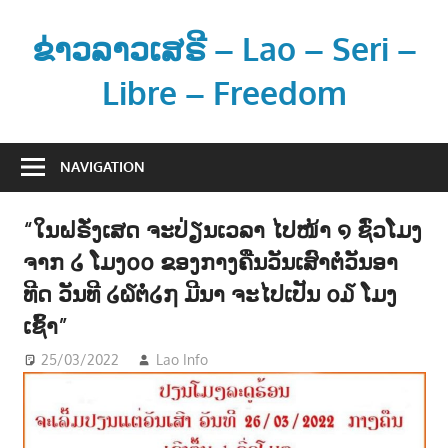
Skip
to
ຂ່າວລາວເສຣີ – Lao – Seri –
content
Libre – Freedom
ຂ່
າ
NAVIGATION
ວ
ແ
“ໃນຝຣັ່ງເສດ ຈະປ່ຽນເວລາ ໄປໜ້າ ໑ ຊົ່ວໂມງ
ລ
ຈາກ ໒ ໂມງ໐໐ ຂອງກາງຄືນວັນເສົາຕໍ່ວັນອາ
ະ
ຂໍ້
ທີດ ວັນທີ ໒໖ຕໍ່໒໗ ມີນາ ຈະໄປເປັນ ໐໓ ໂມງ
ມູ
ເຊົ້າ”
ນ
25/03/2022
Lao Info
ຂ່າວ - NEWS
ຂ່
າ
ວ
ສ