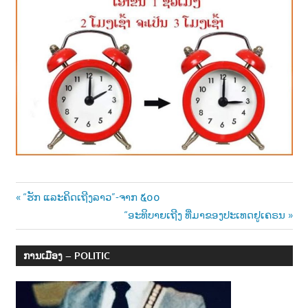
າ
ນ
Post
Previous
“ຮັກ ແລະຄິດເຖີງລາວ”-ຈາກ ໕໐໐
Post:
Next
“ອະທິບາຍເຖີງ ທີ່ມາຂອງປະເທດຢູເຄຣນ
navigation
Post:
ການເມືອງ – POLITIC