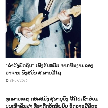
“ລຳວົງພັດຖິ່ນ“-ເພັງຕົ້ນສບັບ ຈາກຜົນງານຂອງ
ອາຈານ ພົງສວັນ ສ.ພາບມີໄຊ
31/07/2026
ທູດລາວແດງ ກະລະມັງ ສຸພານຸວົງ ໄດ້ໄປເຂົ້າຮ່ວມ
ບຸນເຂົ້າພັນສາ ທີ່ອາດີດວັດອົພຍົບ ວັດລາວສີສັຕະ