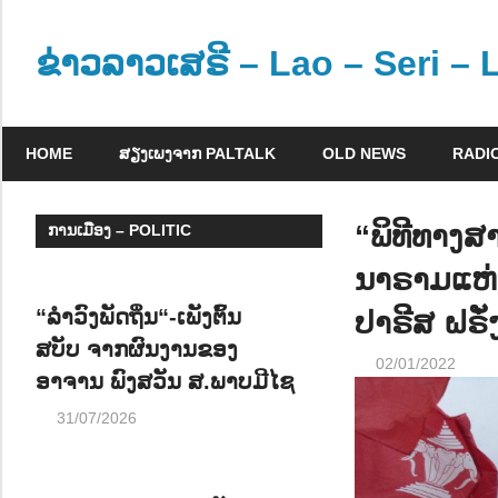
Skip
to
ຂ່າວລາວເສຣີ – Lao – Seri –
content
ຂ່
າ
HOME
ສຽງເພງຈາກ PALTALK
OLD NEWS
RADI
ວ
ແ
ລ
“ພິທີທາງສ
ການເມືອງ – POLITIC
ະ
ນາຣາມແຫ່
ຂໍ້
ມູ
“ລຳວົງພັດຖິ່ນ“-ເພັງຕົ້ນ
ປາຣີສ ຝຣັ
ນ
ສບັບ ຈາກຜົນງານຂອງ
02/01/2022
ຂ່
ອາຈານ ພົງສວັນ ສ.ພາບມີໄຊ
າ
31/07/2026
ວ
ສ
າ