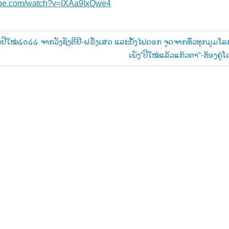
ube.com/watch?v=IXAa9IxQwe4
ບປີໃໝ່໒໐໒໒ ຈາກວັງຊັງຕີຢີ-ຝຣັ່ງເສດ ແລະບັ້ງໄຟດອກ ຈູດຈາກທົ່ວທຸກມູມໂລ
Next
ເພັງ”ປີໃໝ່ແລ້ວແກ້ວຕາ”-ຮ້ອງຄູ
n
Post: