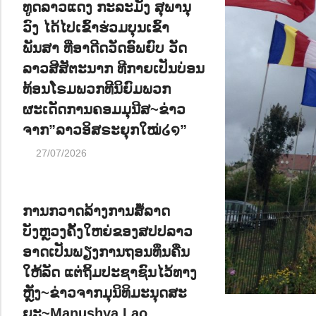
ທູດລາວແດງ ກະລະມັງ ສຸພານຸ
ນ
ວົງ ໄດ້ໄປເຂົ້າຮ່ວມບຸນເຂົ້າ
ພັນສາ ທີ່ອາດີດວັດອົພຍົບ ວັດ
ລາວສີສັຕະນາກ ທີກາຍເປັນບ່ອນ
ທ້ອນໂຣມພວກທີນິຍົມພວກ
ຜະເດັດການຄອມມຸນີສ~ຂ່າວ
ຈາກ”ລາວອິສຣະຍຸກໃໝ່໒໑”
27/07/2026
ການກວາດລ້າງການສໍ້ລາດ
ບັງຫຼວງຄັ້ງໃຫຍ່ຂອງສປປລາວ
ອາດເປັນພຽງການຖອນທຶນຄືນ
ໃຫ້ລັດ ແຕ່ຖິ້ມປະຊາຊົນໄວ້ທາງ
ຫຼັງ~ຂ່າວຈາກມຸນິທິມະນຸດສະ
ຍະ~Manushya Lao .