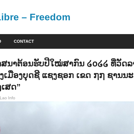
 Libre – Freedom
O
CONTACT
າສນາຕ້ອນຮັບປີໃໝ່ສາກົນ ໒໐໒໒ ທີ່ວັດລ
ງເມືອງບຸດຊີ ແຊງຊອກ ເຂດ ໗໗ ຊານນ
່ງເສດ”
Lao Info
ຂ່າວ - NEWS
,
ສັງຄົມ - SOCIETY