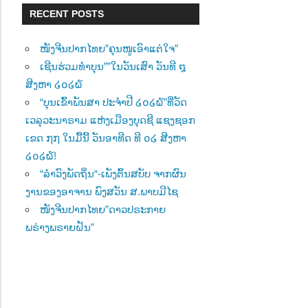
RECENT POSTS
ໜັງຈີນປາກໄທຍ”ຄຸນໜູເອົາແຕ່ໃຈ”
ເຊີນຮ່ວມທຳບຸນ””ໃນວັນເສົາ ວັນທີ ໘
ສີງຫາ ໒໐໒໖
“ບຸນເຂົ້າພັນສາ ປະຈຳປີ ໒໐໒໖”ທີ່ວັດ
ເວລຸວະນາຣາມ ແຫ່ງເມືອງບຸດຊີ ແຊງຊອກ
ເຂດ ໗໗ ໃນມື້ນີ້ ວັນອາທີດ ທີ ໐໒ ສີງຫາ
໒໐໒໖!
“ລຳວົງພັດຖິ່ນ“-ເພັງຕົ້ນສບັບ ຈາກຜົນ
ງານຂອງອາຈານ ພົງສວັນ ສ.ພາບມີໄຊ
ໜັງຈີນປາກໄທຍ”ດາວປຣະກາຍ
ພຣ່າງພຣາຍຝັນ”