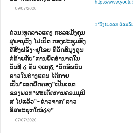
https://www.yout
09/07/2026
Post
Previous
“ບັ້ງໄຟດອກ ຕ້ອນຮັ
Post:
ດ່ວນ!ທູດລາວແດງ ກະລະມັງຄຸນ
navigatio
ສຸພານຸວົງ ໄປເປີດ ກອງປະຊູມອົງ
ຄ໌ສົງຝຣັ່ງ~ຢູໂຣບ ທີ່ວັດສີມຸງຄຸນ
ກໍຄ້າຍກັບ”ການຍຶດອຳນາດໃນ
ວັນທີ ໒ ທັນ ໑໙໗໕ “ວັດອົພຍົບ
ລາວໃນຕ່າງແດນ ໄດ້ກາຍ
ເປັນ”ເຂດຍືດຄອງ”ເປັນເຂດ
ຂອງພວກ”ຜະເດັດການຄອມມຸນີ
ສ ໄປແລ້ວ”~ຂ່າວຈາກ”ລາວ
ອິສຣະຍຸກໃໝ່໒໑”
07/07/2026