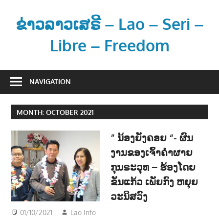
Skip
to
ຂ່າວລາວເສຣີ – Lao – Seri –
content
Libre – Freedom
ຂ່
າ
NAVIGATION
ວ
ແ
MONTH:
OCTOBER 2021
ລ
ະ
” ນ້ອງຍັງຄອຍ “- ຜົນ
ຂໍ້
ງານຂອງເຈົ້າຄຳຜາຍ
ມູ
ກຸນຣະວຸທ – ຮ້ອງໂດຍ
ນ
ຂ່
ຂັນແກ້ວ ເພັຍກົງ ຫຍຸຍ
າ
ວະນິສວົງ
ວ
01/10/2021
Lao Info
ດົນຕຣີ - MUSIC
ສ