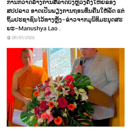
ການກວາດລ້າງການສໍ້ລາດບັງຫຼວງຄັ້ງໃຫຍ່ຂອງ
ສປປລາວ ອາດເປັນພຽງການຖອນທຶນຄືນໃຫ້ລັດ ແຕ່
ຖິ້ມປະຊາຊົນໄວ້ທາງຫຼັງ~ຂ່າວຈາກມຸນິທິມະນຸດສະ
ຍະ~Manushya Lao .
09/07/2026