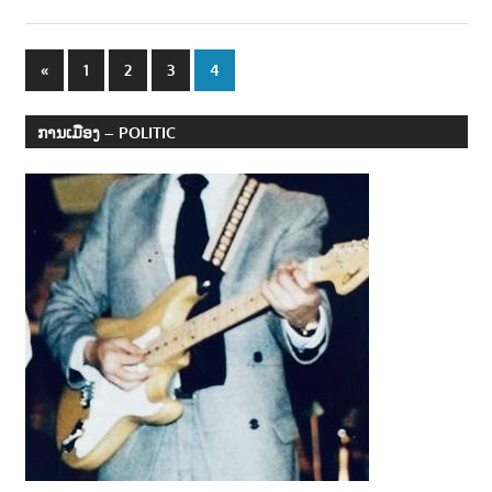
າ
ນ
Posts
Previous
«
1
2
3
4
Posts
navigation
ການເມືອງ – POLITIC