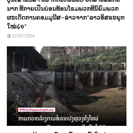
ນາກ ທີກາຍເປັນບ່ອນທ້ອນໂຣມພວກທີນິຍົມພວກ
ຜະເດັດການຄອມມຸນີສ~ຂ່າວຈາກ”ລາວອິສຣະຍຸກ
ໃໝ່໒໑”
27/07/2026