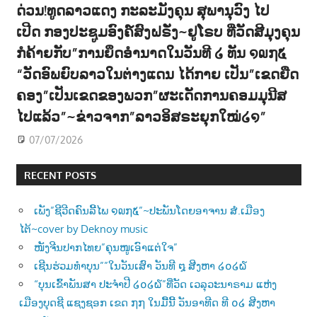
ດ່ວນ!ທູດລາວແດງ ກະລະມັງຄຸນ ສຸພານຸວົງ ໄປ
ເປີດ ກອງປະຊູມອົງຄ໌ສົງຝຣັ່ງ~ຢູໂຣບ ທີ່ວັດສີມຸງຄຸນ
ກໍຄ້າຍກັບ”ການຍຶດອຳນາດໃນວັນທີ ໒ ທັນ ໑໙໗໕
“ວັດອົພຍົບລາວໃນຕ່າງແດນ ໄດ້ກາຍ ເປັນ”ເຂດຍືດ
ຄອງ”ເປັນເຂດຂອງພວກ”ຜະເດັດການຄອມມຸນີສ
ໄປແລ້ວ”~ຂ່າວຈາກ”ລາວອິສຣະຍຸກໃໝ່໒໑”
07/07/2026
RECENT POSTS
ເພັງ”ຊີວີດຄົນລີ້ໄພ ໑໙໗໕”~ປະພັນໂດຍອາຈານ ສໍ.ເມືອງ
ໄຕ້~cover by Deknoy music
ໜັງຈີນປາກໄທຍ”ຄຸນໜູເອົາແຕ່ໃຈ”
ເຊີນຮ່ວມທຳບຸນ””ໃນວັນເສົາ ວັນທີ ໘ ສີງຫາ ໒໐໒໖
“ບຸນເຂົ້າພັນສາ ປະຈຳປີ ໒໐໒໖”ທີ່ວັດ ເວລຸວະນາຣາມ ແຫ່ງ
ເມືອງບຸດຊີ ແຊງຊອກ ເຂດ ໗໗ ໃນມື້ນີ້ ວັນອາທີດ ທີ ໐໒ ສີງຫາ