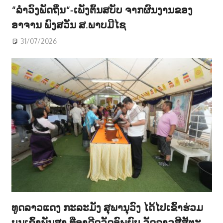
“ລຳວົງພັດຖິ່ນ“-ເພັງຕົ້ນສບັບ ຈາກຜົນງານຂອງ
ອາຈານ ພົງສວັນ ສ.ພາບມີໄຊ
31/07/2026
ທູດລາວແດງ ກະລະມັງ ສຸພານຸວົງ ໄດ້ໄປເຂົ້າຮ່ວມ
ບຸນເຂົ້າພັນສາ ທີ່ອາດີດວັດອົພຍົບ ວັດລາວສີສັຕະ