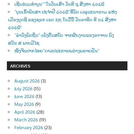
ເຊີນຮ່ວມທຳບຸນ””ໃນວັນເສົາ ວັນທີ ໘ ສີງຫາ ໒໐໒໖
“ບຸນເຂົ້າພັນສາ ປະຈຳປີ ໒໐໒໖”ທີ່ວັດ ເວລຸວະນາຣາມ ແຫ່ງ
ເມືອງບຸດຊີ ແຊງຊອກ ເຂດ ໗໗ ໃນມື້ນີ້ ວັນອາທີດ ທີ ໐໒ ສີງຫາ
໒໐໒໖!
“ລຳວົງພັດຖິ່ນ“-ເພັງຕົ້ນສບັບ ຈາກຜົນງານຂອງອາຈານ ພົງ
ສວັນ ສ.ພາບມີໄຊ
ໜັງຈີນປາກໄທຍ”ດາວປຣະກາຍພຣ່າງພຣາຍຝັນ”
ARCHIVES
August 2026
(3)
July 2026
(15)
June 2026
(13)
May 2026
(9)
April 2026
(28)
March 2026
(19)
February 2026
(23)