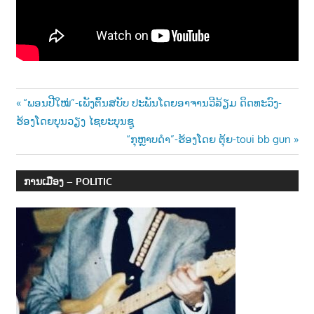
າ
ນ
Post
Previous
“ພອນປີໃໝ່”-ເພັງຕົ້ນສບັບ ປະພັນໂດຍອາຈານວີລ້ຽມ ດິດທະວົງ-
Post:
ຮ້ອງໂດຍບຸນວຽງ ໄຊຍະບຸນຊູ
navigation
Next
“ກຸຫຼາບດໍາ”-ຮ້ອງໂດຍ ຕຸ້ຍ-toui bb gun
Post:
ການເມືອງ – POLITIC