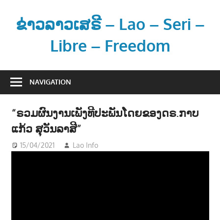
Skip
to
ຂ່າວລາວເສຣີ – Lao – Seri –
content
Libre – Freedom
ຂ່
າ
NAVIGATION
ວ
ແ
“ຣວມຜົນງານເພັງທີປະພັນໂດຍຂອງດຣ.ກາບ
ລ
ແກ້ວ ສຸວັນລາສີ”
ະ
ຂໍ້
15/04/2021
Lao Info
ດົນຕຣີ - MUSIC
ມູ
ນ
ຂ່
າ
ວ
ສ