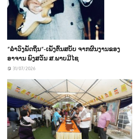
“ລຳວົງພັດຖິ່ນ“-ເພັງຕົ້ນສບັບ ຈາກຜົນງານຂອງ
ອາຈານ ພົງສວັນ ສ.ພາບມີໄຊ
31/07/2026