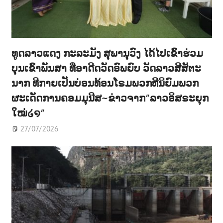
ທູດລາວແດງ ກະລະມັງ ສຸພານຸວົງ ໄດ້ໄປເຂົ້າຮ່ວມ
ບຸນເຂົ້າພັນສາ ທີ່ອາດີດວັດອົພຍົບ ວັດລາວສີສັຕະ
ນາກ ທີກາຍເປັນບ່ອນທ້ອນໂຣມພວກທີນິຍົມພວກ
ຜະເດັດການຄອມມຸນີສ~ຂ່າວຈາກ”ລາວອິສຣະຍຸກ
ໃໝ່໒໑”
27/07/2026