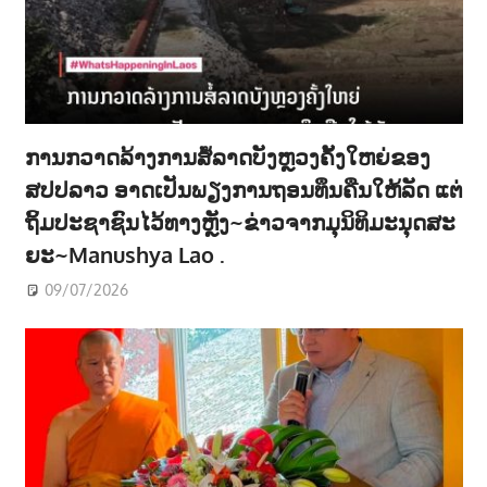
ການກວາດລ້າງການສໍ້ລາດບັງຫຼວງຄັ້ງໃຫຍ່ຂອງ
ສປປລາວ ອາດເປັນພຽງການຖອນທຶນຄືນໃຫ້ລັດ ແຕ່
ຖິ້ມປະຊາຊົນໄວ້ທາງຫຼັງ~ຂ່າວຈາກມຸນິທິມະນຸດສະ
ຍະ~Manushya Lao .
09/07/2026