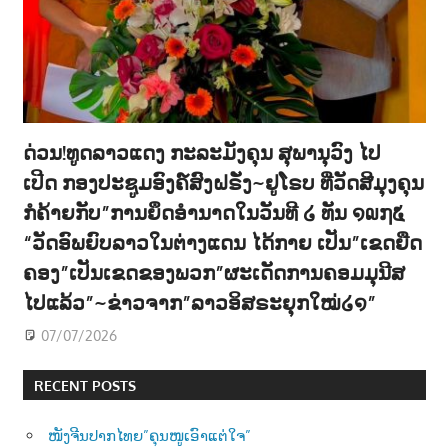
ດ່ວນ!ທູດລາວແດງ ກະລະມັງຄຸນ ສຸພານຸວົງ ໄປ
ເປີດ ກອງປະຊູມອົງຄ໌ສົງຝຣັ່ງ~ຢູໂຣບ ທີ່ວັດສີມຸງຄຸນ
ກໍຄ້າຍກັບ”ການຍຶດອຳນາດໃນວັນທີ ໒ ທັນ ໑໙໗໕
“ວັດອົພຍົບລາວໃນຕ່າງແດນ ໄດ້ກາຍ ເປັນ”ເຂດຍືດ
ຄອງ”ເປັນເຂດຂອງພວກ”ຜະເດັດການຄອມມຸນີສ
ໄປແລ້ວ”~ຂ່າວຈາກ”ລາວອິສຣະຍຸກໃໝ່໒໑”
07/07/2026
RECENT POSTS
ໜັງຈີນປາກໄທຍ”ຄຸນໜູເອົາແຕ່ໃຈ”