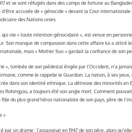
17 et se sont réfugiés dans des camps de fortune au Banglade
 d’être accusée de « génocide » devant la Cour internationale de
udiciaire des Nations unies.
 qui nie « toute intention génocidaire », est venue en personn
ur. Son manque de compassion dans cette affaire lui a attiré le
ationale, mais « Mother Suu » gardait la confiance de son pe
e », tombée de son piédestal érigée par l’Occident, n’a jamais 
birmane, comme le rappelle le Guardian. La nation, à ses yeux, 
ée dans son identité ethnique. La détresse des minorités en B
es Rohingyas, a toujours été son angle mort. Comment pouvait-
fille du plus grand héros nationaliste de son pays, père de l’
e »
 par un drame : l’assassinat en 1947 de son père, alors qu’ell