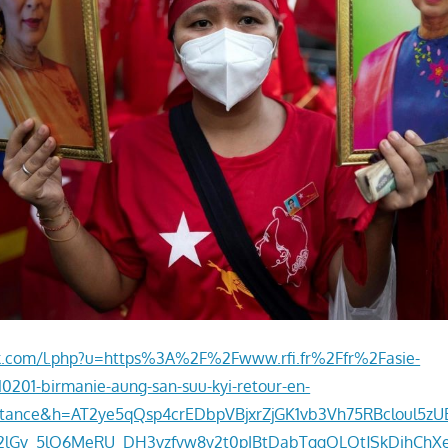
ook.com/l.php?u=https%3A%2F%2Fwww.rfi.fr%2Ffr%2Fasie-
0201-birmanie-aung-san-suu-kyi-retour-en-
tance&h=AT2ye5qQsp4crEDbpVBjxrZjGK1vb3Vh75RBcloul5zU
42lGv_5lQ6MeRU_DH3vzfyw8y2t0pIBtDabTggQLQtJSkDihChX