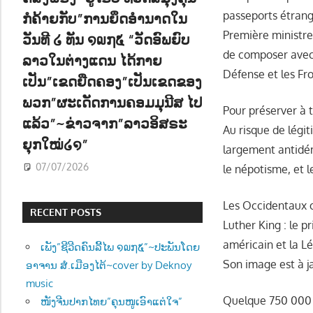
passeports étrange
ກໍຄ້າຍກັບ”ການຍຶດອຳນາດໃນ
Première ministre 
ວັນທີ ໒ ທັນ ໑໙໗໕ “ວັດອົພຍົບ
de composer avec d
ລາວໃນຕ່າງແດນ ໄດ້ກາຍ
Défense et les Fr
ເປັນ”ເຂດຍືດຄອງ”ເປັນເຂດຂອງ
ພວກ”ຜະເດັດການຄອມມຸນີສ ໄປ
Pour préserver à t
ແລ້ວ”~ຂ່າວຈາກ”ລາວອິສຣະ
Au risque de légi
ຍຸກໃໝ່໒໑”
largement antidém
07/07/2026
le népotisme, et 
Les Occidentaux o
RECENT POSTS
Luther King : le p
américain et la L
ເພັງ”ຊີວີດຄົນລີ້ໄພ ໑໙໗໕”~ປະພັນໂດຍ
Son image est à 
ອາຈານ ສໍ.ເມືອງໄຕ້~cover by Deknoy
music
Quelque 750 000 m
ໜັງຈີນປາກໄທຍ”ຄຸນໜູເອົາແຕ່ໃຈ”