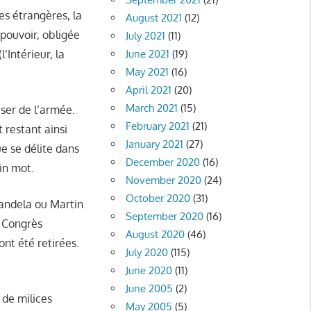
es étrangères, la
August 2021
(12)
 pouvoir, obligée
July 2021
(11)
’Intérieur, la
June 2021
(19)
May 2021
(16)
April 2021
(20)
March 2021
(15)
iser de l’armée.
February 2021
(21)
 restant ainsi
January 2021
(27)
e se délite dans
December 2020
(16)
in mot.
November 2020
(24)
October 2020
(31)
andela ou Martin
September 2020
(16)
u Congrès
August 2020
(46)
nt été retirées.
July 2020
(115)
June 2020
(11)
June 2005
(2)
 de milices
May 2005
(5)