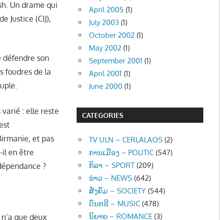
sh. Un drame qui
April 2005
(1)
 Justice (CIJ),
July 2003
(1)
October 2002
(1)
May 2002
(1)
e défendre son
September 2001
(1)
s foudres de la
April 2001
(1)
uple.
June 2000
(1)
varié : elle reste
CATEGORIES
est
irmanie, et pas
TV ULN – CERLALAOS
(2)
il en être
ການເມືອງ – POLITIC
(547)
ກິລາ – SPORT
(209)
indépendance ?
ຂ່າວ – NEWS
(642)
ສັງຄົມ – SOCIETY
(544)
ດົນຕຣີ – MUSIC
(478)
ນິຍາຍ – ROMANCE
(3)
e n’a que deux