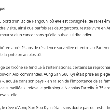
que
 bord d’un lac de Rangoun, où elle est consignée, de rares émi
ndre visite, ainsi que parfois ses deux garçons, restés vivre en 
i mourra d’un cancer sans qu’elle puisse lui dire adieu.
libérée après 15 ans de résidence surveillée et entre au Parlem
e la junte un an plus tôt.
e de l’icône se fendille à l’international, certains lui reproch
ouvoir. Aux commandes, Aung San Suu Kyi était prise au piège 
 », adulée dans son pays « en raison de l’importance de sa fami
e surveillée », relève le politologue Nicholas Farrelly. À 75 a
evant elle.
, le rêve d’Aung San Suu Kyi n’était sans doute pas de rester fi