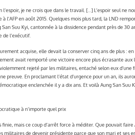
n l’espoir, je ne crois que dans le travail. […] L’espoir seul ne 
lle à l’AFP en août 2015. Quelques mois plus tard, la LND rempor
g San Suu Kyi, cantonnée à la dissidence pendant près de 30 an
e de l’exécutif.
durement acquise, elle devait la conserver cinq ans de plus : 
ement avait remporté une victoire encore plus écrasante aux l
 violemment rejeté par les militaires, entaché selon eux d’une
e preuve. En proclamant l’état d’urgence pour un an, ils auro
démocratique enclenchée il y a dix ans. Et voilà Aung San Suu K
ocratique à n’importe quel prix
as finie, mais ce coup d’arrêt force à méditer. Que pouvait fair
s militaires de devenir présidente parce que son mari et ses e