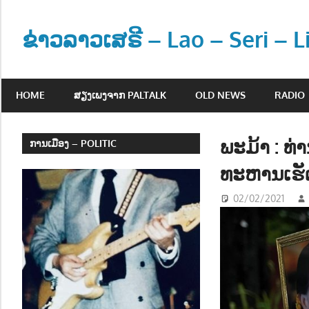
Skip
to
ຂ່າວລາວເສຣີ – Lao – Seri – 
content
ຂ່
າ
HOME
ສຽງເພງຈາກ PALTALK
OLD NEWS
RADIO
ວ
ແ
ລ
ພະມ້າ : ທ່
ການເມືອງ – POLITIC
ະ
ທະຫານເຮັດ
ຂໍ້
ມູ
02/02/2021
ນ
ຂ່
າ
ວ
ສ
າ