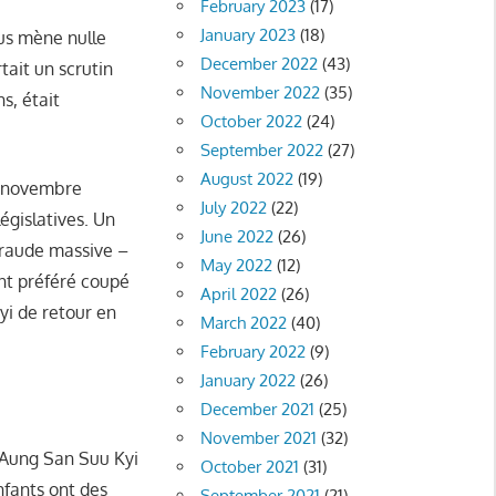
February 2023
(17)
January 2023
(18)
nous mène nulle
December 2022
(43)
tait un scrutin
November 2022
(35)
s, était
October 2022
(24)
September 2022
(27)
August 2022
(19)
en novembre
July 2022
(22)
égislatives. Un
June 2022
(26)
 fraude massive –
May 2022
(12)
nt préféré coupé
April 2022
(26)
yi de retour en
March 2022
(40)
February 2022
(9)
January 2022
(26)
December 2021
(25)
November 2021
(32)
e Aung San Suu Kyi
October 2021
(31)
nfants ont des
September 2021
(21)