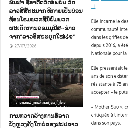
ພັນສາ ທີ່ອາດີດວັດອົພຍົບ ວັດ
=1
ລາວສີສັຕະນາກ ທີກາຍເປັນບ່ອນ
ທ້ອນໂຣມພວກທີນິຍົມພວກ
Elle incarne le de
ຜະເດັດການຄອມມຸນີສ~ຂ່າວ
communauté inter
ຈາກ”ລາວອິສຣະຍຸກໃໝ່໒໑”
dans les griffes d
depuis 2016, a été
27/07/2026
Nationale pour la
Elle pressentait l
ans de son existe
résistante à 75 an
accepter » le puts
« Mother Suu », c
ການກວາດລ້າງການສໍ້ລາດ
critiquée à l’inte
dans son pays.
ບັງຫຼວງຄັ້ງໃຫຍ່ຂອງສປປລາວ