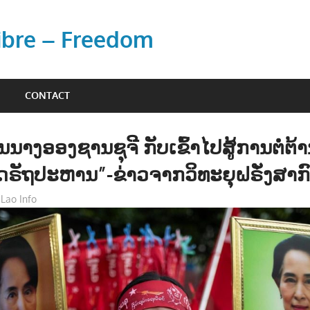
Libre – Freedom
CONTACT
ານນາງອອງຊານຊຸຈີ ກັບເຂົ້າໄປສູ້ການຕໍ່ຕ້ານ
ຣັຖປະຫານ”-ຂ່າວຈາກວິທະຍຸຝຣັ່ງສາກົ
Lao Info
ຂ່າວ - NEWS