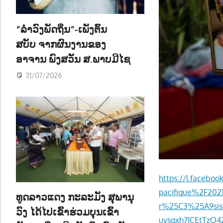
ນ
“ລຳວົງພັດຖິ່ນ“-ເພັງຕົ້ນ
ສບັບ ຈາກຜົນງານຂອງ
ອາຈານ ພົງສວັນ ສ.ພາບມີໄຊ
31/07/2026
https://l.faceb
pacifique%2F2021
ທູດລາວແດງ ກະລະມັງ ສຸພານຸ
r%25C3%25A9sis
ວົງ ໄດ້ໄປເຂົ້າຮ່ວມບຸນເຂົ້າ
uvsgxh7ICEtTzO