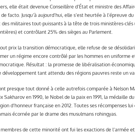
rs, elle était devenue Conseillère d’État et ministre des Affair
de facto. Jusqu’à aujourd’hui, elle s’est heurtée à l’épreuve du
es militaires tout-puissants à la tête de trois ministères-clés (l
ontières) et contrôlant 25% des sièges au Parlement.
out prix la transition démocratique, elle refuse de se désolidar
timer un régime encore contrôlé par les hommes en uniforme et
ocratique. Résultat : la promesse de libéralisation économiqu
le développement tant attendu des régions pauvres reste un va
nt presque tout donné à celle autrefois comparée à Nelson M
rix Sakharov en 1990, le Nobel de la paix en 1991, la médaille d
égion d’honneur française en 2012. Toutes ses récompenses lui o
jamais écornée par le drame des musulmans rohingyas.
embres de cette minorité ont fui les exactions de l’armée et