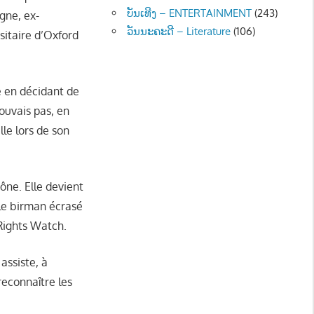
ບັນເທີງ – ENTERTAINMENT
(243)
gne, ex-
ວັນນະຄະດີ – Literature
(106)
sitaire d’Oxford
e en décidant de
pouvais pas, en
lle lors de son
ône. Elle devient
ple birman écrasé
 Rights Watch.
assiste, à
 reconnaître les