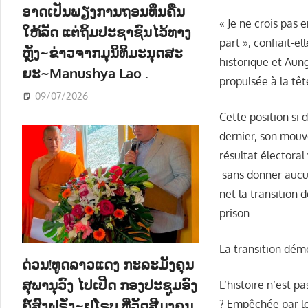
ອາດເປັນພຽງການຖອນທຶນຄືນ
« Je ne crois pas e
ໃຫ້ລັດ ແຕ່ຖິ້ມປະຊາຊົນໄວ້ທາງ
part », confiait-e
ຫຼັງ~ຂ່າວຈາກມຸນິທິມະນຸດສະ
historique et Aun
ຍະ~Manushya Lao .
propulsée à la têt
09/07/2026
Cette position si 
dernier, son mouv
résultat électoral
sans donner aucun
net la transition 
prison.
La transition dém
ດ່ວນ!ທູດລາວແດງ ກະລະມັງຄຸນ
ສຸພານຸວົງ ໄປເປີດ ກອງປະຊູມອົງ
L’histoire n’est p
ຄ໌ສົງຝຣັ່ງ~ຢູໂຣບ ທີ່ວັດສີມຸງຄຸນ
? Empêchée par le