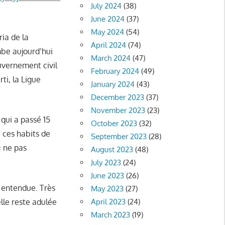
July 2024
(38)
June 2024
(37)
May 2024
(54)
ria de la
April 2024
(74)
be aujourd’hui
March 2024
(47)
ouvernement civil
February 2024
(49)
ti, la Ligue
January 2024
(43)
December 2023
(37)
November 2023
(23)
 qui a passé 15
October 2023
(32)
 ces habits de
September 2023
(28)
« ne pas
August 2023
(48)
July 2023
(24)
June 2023
(26)
 entendue. Très
May 2023
(27)
elle reste adulée
April 2023
(24)
March 2023
(19)