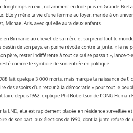
uite longtemps en exil, notamment en Inde puis en Grande-Breta
le. Elle y mène la vie d’une femme au foyer, mariée à un univer
et, Michael Aris, avec qui elle aura deux enfants.
tre en Birmanie au chevet de sa mère et surprend tout le mond
e destin de son pays, en pleine révolte contre la junte. « Je ne 
on père, rester indifférente à tout ce qui se passait », lance-t-e
 resté comme le symbole de son entrée en politique.
1988 fait quelque 3 000 morts, mais marque la naissance de l’ic
aire des espoirs d’un retour à la démocratie » pour tout le peu
militaire depuis 1962, explique Phil Robertson de l’ONG Human
 la LND, elle est rapidement placée en résidence surveillée et 
toire de son parti aux élections de 1990, dont la junte refuse de