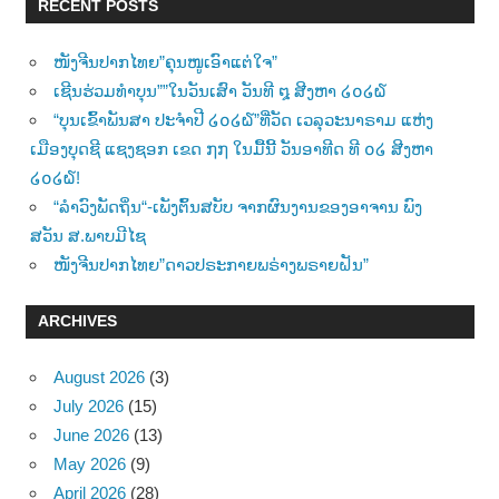
RECENT POSTS
ໜັງຈີນປາກໄທຍ”ຄຸນໜູເອົາແຕ່ໃຈ”
ເຊີນຮ່ວມທຳບຸນ””ໃນວັນເສົາ ວັນທີ ໘ ສີງຫາ ໒໐໒໖
“ບຸນເຂົ້າພັນສາ ປະຈຳປີ ໒໐໒໖”ທີ່ວັດ ເວລຸວະນາຣາມ ແຫ່ງ
ເມືອງບຸດຊີ ແຊງຊອກ ເຂດ ໗໗ ໃນມື້ນີ້ ວັນອາທີດ ທີ ໐໒ ສີງຫາ
໒໐໒໖!
“ລຳວົງພັດຖິ່ນ“-ເພັງຕົ້ນສບັບ ຈາກຜົນງານຂອງອາຈານ ພົງ
ສວັນ ສ.ພາບມີໄຊ
ໜັງຈີນປາກໄທຍ”ດາວປຣະກາຍພຣ່າງພຣາຍຝັນ”
ARCHIVES
August 2026
(3)
July 2026
(15)
June 2026
(13)
May 2026
(9)
April 2026
(28)