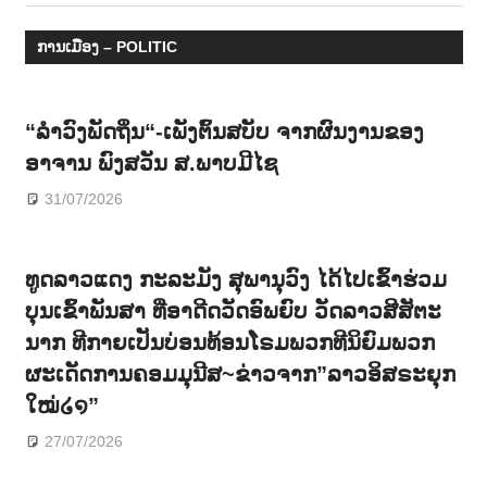
navigation
Post:
າ
ການເມືອງ – POLITIC
ນ
“ລຳວົງພັດຖິ່ນ“-ເພັງຕົ້ນສບັບ ຈາກຜົນງານຂອງ
ອາຈານ ພົງສວັນ ສ.ພາບມີໄຊ
31/07/2026
ທູດລາວແດງ ກະລະມັງ ສຸພານຸວົງ ໄດ້ໄປເຂົ້າຮ່ວມ
ບຸນເຂົ້າພັນສາ ທີ່ອາດີດວັດອົພຍົບ ວັດລາວສີສັຕະ
ນາກ ທີກາຍເປັນບ່ອນທ້ອນໂຣມພວກທີນິຍົມພວກ
ຜະເດັດການຄອມມຸນີສ~ຂ່າວຈາກ”ລາວອິສຣະຍຸກ
ໃໝ່໒໑”
27/07/2026