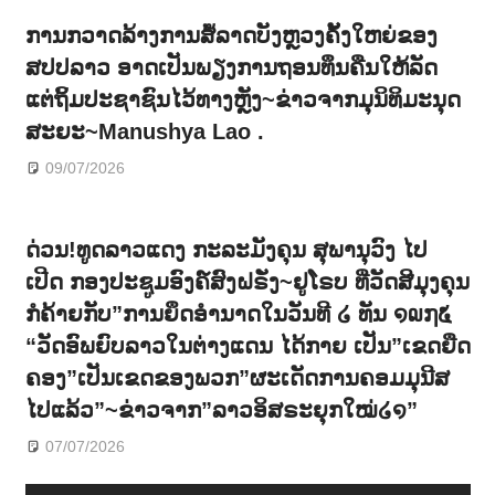
ການກວາດລ້າງການສໍ້ລາດບັງຫຼວງຄັ້ງໃຫຍ່ຂອງ
ສປປລາວ ອາດເປັນພຽງການຖອນທຶນຄືນໃຫ້ລັດ
ແຕ່ຖິ້ມປະຊາຊົນໄວ້ທາງຫຼັງ~ຂ່າວຈາກມຸນິທິມະນຸດ
ສະຍະ~Manushya Lao .
09/07/2026
ດ່ວນ!ທູດລາວແດງ ກະລະມັງຄຸນ ສຸພານຸວົງ ໄປ
ເປີດ ກອງປະຊູມອົງຄ໌ສົງຝຣັ່ງ~ຢູໂຣບ ທີ່ວັດສີມຸງຄຸນ
ກໍຄ້າຍກັບ”ການຍຶດອຳນາດໃນວັນທີ ໒ ທັນ ໑໙໗໕
“ວັດອົພຍົບລາວໃນຕ່າງແດນ ໄດ້ກາຍ ເປັນ”ເຂດຍືດ
ຄອງ”ເປັນເຂດຂອງພວກ”ຜະເດັດການຄອມມຸນີສ
ໄປແລ້ວ”~ຂ່າວຈາກ”ລາວອິສຣະຍຸກໃໝ່໒໑”
07/07/2026