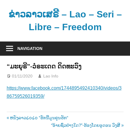
Skip
to
ຂ່າວລາວເສຣີ – Lao – Seri –
content
Libre – Freedom
ຂ່
າ
NAVIGATION
ວ
ແ
“ມະຍຸຣີ”-ວໍຣະເດດ ດິດທະວົງ
ລ
01/11/2020
Lao Info
ດົນຕຣີ - MUSIC
ະ
ຂໍ້
https://www.facebook.com/1744895492410340/videos/3
ມູ
86759526019359/
ນ
ຂ່
າ
Post
Previous
ຫນັງລາວ໒໐໒໐ “ຮັກນີ້ມູນຄູນຮັກ“
ວ
Post:
Next
“ອ້າຍຊົ່ວຢ່າງໃດ?”-ຮ້ອງໂດຍອຸດອນ ວົງສີ
ສ