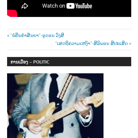
າ
ນ
Post
Previous
“ຂໍຄືນຄຳສັນຍາ”-ອຸດອນ ວົງສີ
Post:
Next
“ເສດຖີຄວາມເຫງົາ”-ສີລິພອນ ສີປະເສີດ
navigation
Post:
ການເມືອງ – POLITIC