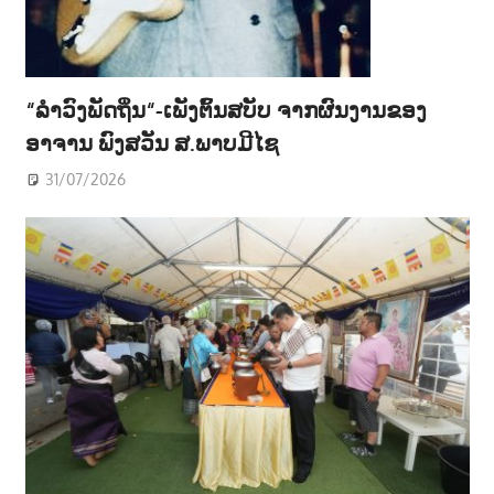
“ລຳວົງພັດຖິ່ນ“-ເພັງຕົ້ນສບັບ ຈາກຜົນງານຂອງ
ອາຈານ ພົງສວັນ ສ.ພາບມີໄຊ
31/07/2026