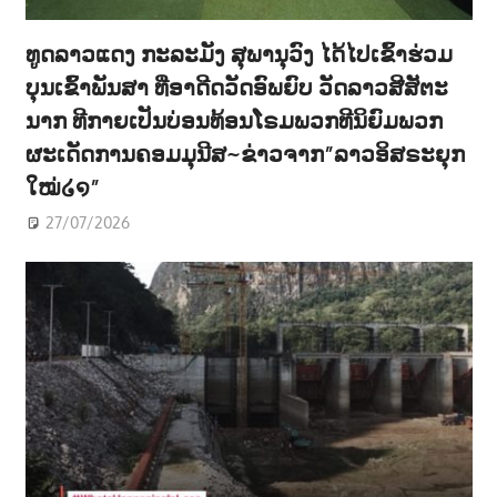
ທູດລາວແດງ ກະລະມັງ ສຸພານຸວົງ ໄດ້ໄປເຂົ້າຮ່ວມ
ບຸນເຂົ້າພັນສາ ທີ່ອາດີດວັດອົພຍົບ ວັດລາວສີສັຕະ
ນາກ ທີກາຍເປັນບ່ອນທ້ອນໂຣມພວກທີນິຍົມພວກ
ຜະເດັດການຄອມມຸນີສ~ຂ່າວຈາກ”ລາວອິສຣະຍຸກ
ໃໝ່໒໑”
27/07/2026