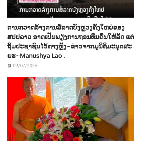
ການກວາດລ້າງການສໍ້ລາດບັງຫຼວງຄັ້ງໃຫຍ່ຂອງ
ສປປລາວ ອາດເປັນພຽງການຖອນທຶນຄືນໃຫ້ລັດ ແຕ່
ຖິ້ມປະຊາຊົນໄວ້ທາງຫຼັງ~ຂ່າວຈາກມຸນິທິມະນຸດສະ
ຍະ~Manushya Lao .
09/07/2026