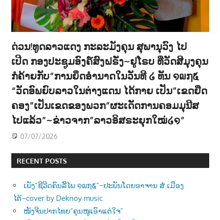
ດ່ວນ!ທູດລາວແດງ ກະລະມັງຄຸນ ສຸພານຸວົງ ໄປ
ເປີດ ກອງປະຊູມອົງຄ໌ສົງຝຣັ່ງ~ຢູໂຣບ ທີ່ວັດສີມຸງຄຸນ
ກໍຄ້າຍກັບ”ການຍຶດອຳນາດໃນວັນທີ ໒ ທັນ ໑໙໗໕
“ວັດອົພຍົບລາວໃນຕ່າງແດນ ໄດ້ກາຍ ເປັນ”ເຂດຍືດ
ຄອງ”ເປັນເຂດຂອງພວກ”ຜະເດັດການຄອມມຸນີສ
ໄປແລ້ວ”~ຂ່າວຈາກ”ລາວອິສຣະຍຸກໃໝ່໒໑”
07/07/2026
RECENT POSTS
ເພັງ”ຊີວີດຄົນລີ້ໄພ ໑໙໗໕”~ປະພັນໂດຍອາຈານ ສໍ.ເມືອງ
ໄຕ້~cover by Deknoy music
ໜັງຈີນປາກໄທຍ”ຄຸນໜູເອົາແຕ່ໃຈ”