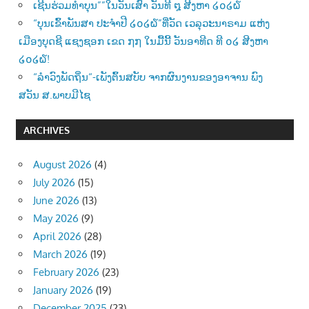
ເຊີນຮ່ວມທຳບຸນ””ໃນວັນເສົາ ວັນທີ ໘ ສີງຫາ ໒໐໒໖
“ບຸນເຂົ້າພັນສາ ປະຈຳປີ ໒໐໒໖”ທີ່ວັດ ເວລຸວະນາຣາມ ແຫ່ງ
ເມືອງບຸດຊີ ແຊງຊອກ ເຂດ ໗໗ ໃນມື້ນີ້ ວັນອາທີດ ທີ ໐໒ ສີງຫາ
໒໐໒໖!
“ລຳວົງພັດຖິ່ນ“-ເພັງຕົ້ນສບັບ ຈາກຜົນງານຂອງອາຈານ ພົງ
ສວັນ ສ.ພາບມີໄຊ
ARCHIVES
August 2026
(4)
July 2026
(15)
June 2026
(13)
May 2026
(9)
April 2026
(28)
March 2026
(19)
February 2026
(23)
January 2026
(19)
December 2025
(23)