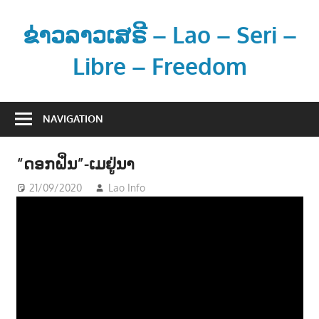
Skip
to
ຂ່າວລາວເສຣີ – Lao – Seri –
content
Libre – Freedom
ຂ່
າ
NAVIGATION
ວ
ແ
“ດອກຝິ່ນ”-ເມຢູ່ນາ
ລ
ະ
21/09/2020
Lao Info
ດົນຕຣີ - MUSIC
ຂໍ້
ມູ
ນ
ຂ່
າ
ວ
ສ