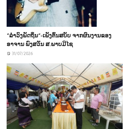
“ລຳວົງພັດຖິ່ນ“-ເພັງຕົ້ນສບັບ ຈາກຜົນງານຂອງ
ອາຈານ ພົງສວັນ ສ.ພາບມີໄຊ
31/07/2026