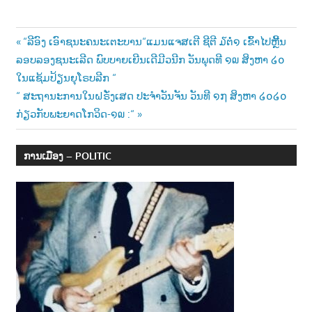
Post
Previous
“ລີອົງ ເອົາຊນະຄນະເຕະບານ“ແມນແຈສເຕີ ຊີຕີ ໓ຕໍ່໑ ເຂົ້າໄປຫຼີ້ນ
Post:
ລອບລອງຊນະເລີດ ພົບບາຍເຍີນເດີມີວນີກ ວັນພຸດທີ ໑໙ ສິງຫາ ໒໐
navigation
ໃນແຊ້ມປ້ຽນຍຸໂຣບລີກ “
Next
“ ສະຖານະການໃນຝຣັ່ງເສດ ປະຈຳວັນຈັນ ວັນທີ ໑໗ ສິງຫາ ໒໐໒໐
Post:
ກ່ຽວກັບພະຍາດໂກວິດ-໑໙ :“
ການເມືອງ – POLITIC