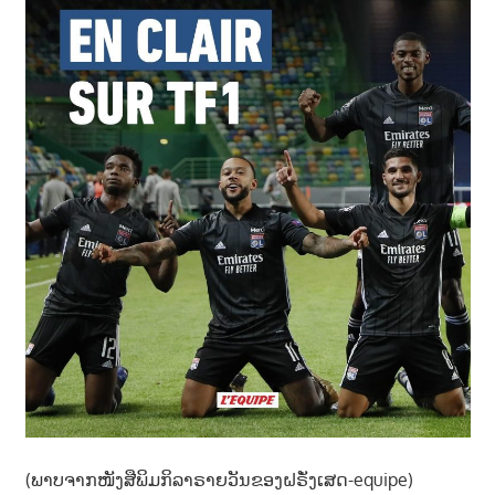
າ
ນ
(ພາບຈາກໜັງສືພິມກິລາຣາຍວັນຂອງຝຣັ່ງເສດ-equipe)