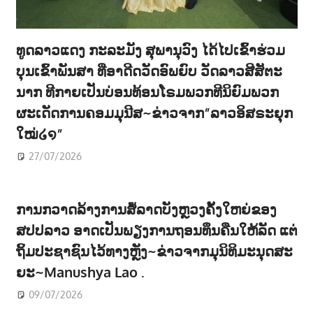
ທູດລາວແດງ ກະລະມັງ ສຸພານຸວົງ ໄດ້ໄປເຂົ້າຮ່ວມ
ບຸນເຂົ້າພັນສາ ທີ່ອາດີດວັດອົພຍົບ ວັດລາວສີສັຕະ
ນາກ ທີກາຍເປັນບ່ອນທ້ອນໂຣມພວກທີນິຍົມພວກ
ຜະເດັດການຄອມມຸນີສ~ຂ່າວຈາກ”ລາວອິສຣະຍຸກ
ໃໝ່໒໑”
27/07/2026
ການກວາດລ້າງການສໍ້ລາດບັງຫຼວງຄັ້ງໃຫຍ່ຂອງ
ສປປລາວ ອາດເປັນພຽງການຖອນທຶນຄືນໃຫ້ລັດ ແຕ່
ຖິ້ມປະຊາຊົນໄວ້ທາງຫຼັງ~ຂ່າວຈາກມຸນິທິມະນຸດສະ
ຍະ~Manushya Lao .
09/07/2026