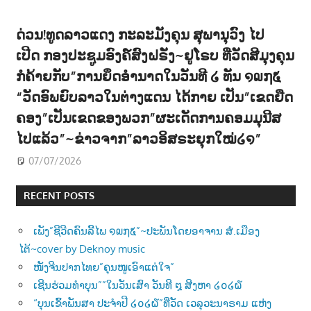
ດ່ວນ!ທູດລາວແດງ ກະລະມັງຄຸນ ສຸພານຸວົງ ໄປ
ເປີດ ກອງປະຊູມອົງຄ໌ສົງຝຣັ່ງ~ຢູໂຣບ ທີ່ວັດສີມຸງຄຸນ
ກໍຄ້າຍກັບ”ການຍຶດອຳນາດໃນວັນທີ ໒ ທັນ ໑໙໗໕
“ວັດອົພຍົບລາວໃນຕ່າງແດນ ໄດ້ກາຍ ເປັນ”ເຂດຍືດ
ຄອງ”ເປັນເຂດຂອງພວກ”ຜະເດັດການຄອມມຸນີສ
ໄປແລ້ວ”~ຂ່າວຈາກ”ລາວອິສຣະຍຸກໃໝ່໒໑”
07/07/2026
RECENT POSTS
ເພັງ”ຊີວີດຄົນລີ້ໄພ ໑໙໗໕”~ປະພັນໂດຍອາຈານ ສໍ.ເມືອງ
ໄຕ້~cover by Deknoy music
ໜັງຈີນປາກໄທຍ”ຄຸນໜູເອົາແຕ່ໃຈ”
ເຊີນຮ່ວມທຳບຸນ””ໃນວັນເສົາ ວັນທີ ໘ ສີງຫາ ໒໐໒໖
“ບຸນເຂົ້າພັນສາ ປະຈຳປີ ໒໐໒໖”ທີ່ວັດ ເວລຸວະນາຣາມ ແຫ່ງ