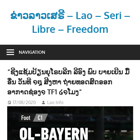
Skip
to
ຂ່າວລາວເສຣີ – Lao – Seri –
content
Libre – Freedom
ຂ່
າ
NAVIGATION
ວ
ແ
“ຊີງແຊ້ມປ້ຽນຍຸໂຣບລີກ ລີອົງ ພົບ ບາຍເຍີນ ມື້
ລ
ອື່ນ ວັນທີ ໑໘ ສີງຫາ ຖ່າຍທອດສົດອອກ
ະ
ຂໍ້
ອາກາດຊ່ອງ໑ TF1 ໒໑ໂມງ“
ມູ
17/08/2020
Lao Info
ກິລາ - SPORT
ນ
ຂ່
າ
ວ
ສ