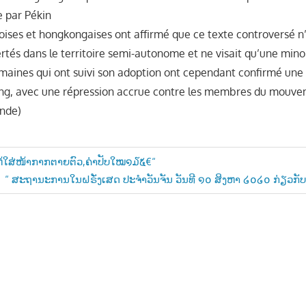
 par Pékin
noises et hongkongaises ont affirmé que ce texte controversé n
ertés dans le territoire semi-autonome et ne visait qu’une mino
maines qui ont suivi son adoption ont cependant confirmé une 
ng, avec une répression accrue contre les membres du mouve
nde)
ໃຫ້ໃສ່ໜ້າກາກຕາຍຕົວ,ຄ່າປັບໃໝ໑໓໕€“
Next
“ ສະຖານະການໃນຝຣັ່ງເສດ ປະຈຳວັນຈັນ ວັນທີ ໑໐ ສິງຫາ ໒໐໒໐ ກ່ຽວກັ
n
Post: