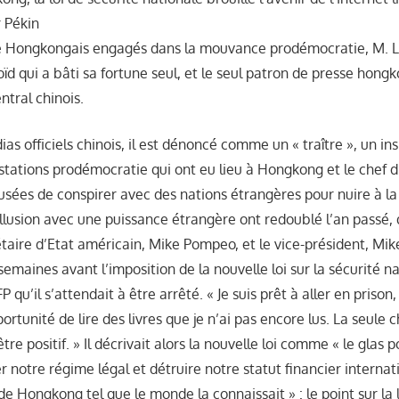
r Pékin
 Hongkongais engagés dans la mouvance prodémocratie, M. La
ïd qui a bâti sa fortune seul, et le seul patron de presse hong
ntral chinois.
as officiels chinois, il est dénoncé comme un « traître », un in
ations prodémocratie qui ont eu lieu à Hongkong et le chef 
usées de conspirer avec des nations étrangères pour nuire à la
llusion avec une puissance étrangère ont redoublé l’an passé, 
étaire d’Etat américain, Mike Pompeo, et le vice-président, Mik
 semaines avant l’imposition de la nouvelle loi sur la sécurité n
P qu’il s’attendait à être arrêté. « Je suis prêt à aller en prison, 
pportunité de lire des livres que je n’ai pas encore lus. La seule 
être positif. » Il décrivait alors la nouvelle loi comme « le glas
r notre régime légal et détruire notre statut financier internation
 de Hongkong tel que le monde la connaissait » : le point sur la l