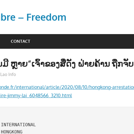
Libre – Freedom
CONTACT
ີມມີ ຫຼາຍ“ເຈົ້າຂອງສື່ດັງ ຝ່າຍຄ້ານ ຖືກຈັ
Lao Info
ຂ່າວ - NEWS
nde.fr/international/article/2020/08/10/hongkong-arrestatio
aire-jimmy-lai_6048566_3210.html
INTERNATIONAL

 HONGKONG 