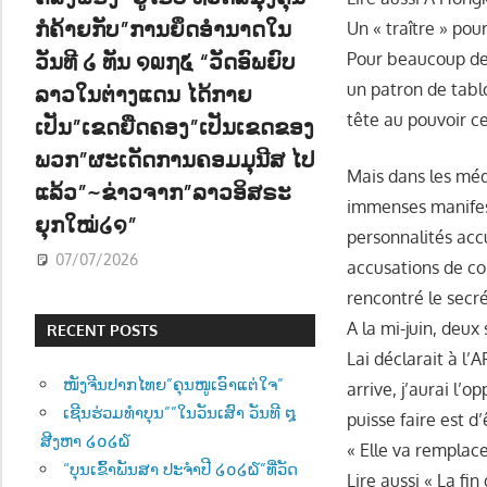
ກໍຄ້າຍກັບ”ການຍຶດອຳນາດໃນ
Un « traître » pou
ວັນທີ ໒ ທັນ ໑໙໗໕ “ວັດອົພຍົບ
Pour beaucoup de
un patron de tablo
ລາວໃນຕ່າງແດນ ໄດ້ກາຍ
tête au pouvoir ce
ເປັນ”ເຂດຍືດຄອງ”ເປັນເຂດຂອງ
ພວກ”ຜະເດັດການຄອມມຸນີສ ໄປ
Mais dans les médi
ແລ້ວ”~ຂ່າວຈາກ”ລາວອິສຣະ
immenses manifest
ຍຸກໃໝ່໒໑”
personnalités acc
07/07/2026
accusations de co
rencontré le secr
A la mi-juin, deux
RECENT POSTS
Lai déclarait à l’AF
ໜັງຈີນປາກໄທຍ”ຄຸນໜູເອົາແຕ່ໃຈ”
arrive, j’aurai l’o
ເຊີນຮ່ວມທຳບຸນ””ໃນວັນເສົາ ວັນທີ ໘
puisse faire est d’
ສີງຫາ ໒໐໒໖
« Elle va remplace
“ບຸນເຂົ້າພັນສາ ປະຈຳປີ ໒໐໒໖”ທີ່ວັດ
Lire aussi « La fin