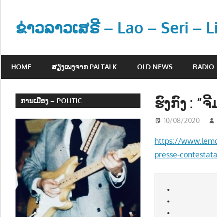
Skip
to
ຂ່າວລາວເສຣີ – Lao – Seri – 
content
ຂ່
າ
HOME
ສຽງເພງຈາກ PALTALK
OLD NEWS
RADIO
ວ
ແ
ລ
ຮົງກົງ : “ຈ
ການເມືອງ – POLITIC
ະ
10/08/2020
ຂໍ້
ມູ
https://www.lemo
ນ
presse-contestat
ຂ່
າ
ວ
•   

ສ
•           
າ
•          