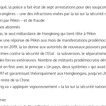
é, la police a fait état de sept arrestations pour des soupçon
rangères – une des infractions visées par la loi sur la sécurité 
in par Pékin – et de fraude.
 nos abonnés
ai, le seul milliardaire de Hongkong qui tient tête à Pékin
 une réponse de Pékin aux mois de manifestations prodémocr
ire en 2019, la loi donne aux autorités de nouveaux pouvoirs p
imes contre la sécurité de l’Etat : la subversion, le séparatisme
 des forces extérieures. Nombre de militants prodémocratie dé
ent en finir avec le principe « Un pays, deux systèmes » qui avait
997 et garantissait théoriquement aux Hongkongais, jusqu’en 20
reste de la Chine.
g va « appliquer vigoureusement » la loi sur la sécurité nation
rier