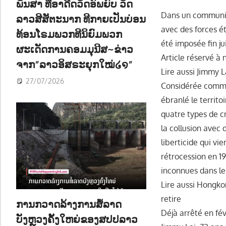
ພັນສາ ທີ່ອາດີດວັດອົພຍົບ ວັດ
Dans un communiqu
ລາວສີສັຕະນາກ ທີກາຍເປັນບ່ອນ
avec des forces ét
ທ້ອນໂຣມພວກທີນິຍົມພວກ
été imposée fin ju
ຜະເດັດການຄອມມຸນີສ~ຂ່າວ
Article réservé à
ຈາກ”ລາວອິສຣະຍຸກໃໝ່໒໑”
Lire aussi Jimmy L
27/07/2026
Considérée comme
ébranlé le territo
quatre types de cr
la collusion avec
liberticide qui vi
rétrocession en 1
inconnues dans le 
Lire aussi Hongkon
retire
ການກວາດລ້າງການສໍ້ລາດ
Déjà arrêté en fév
ບັງຫຼວງຄັ້ງໃຫຍ່ຂອງສປປລາວ