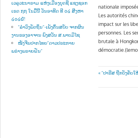
ເວລຸວະນາຣາມ ແຫ່ງເມືອງບຸດຊີ ແຊງຊອກ
nationale imposée
ເຂດ ໗໗ ໃນມື້ນີ້ ວັນອາທີດ ທີ ໐໒ ສີງຫາ
Les autorités chi
໒໐໒໖!
impact sur les lib
“ລຳວົງພັດຖິ່ນ“-ເພັງຕົ້ນສບັບ ຈາກຜົນ
personnes. Les se
ງານຂອງອາຈານ ພົງສວັນ ສ.ພາບມີໄຊ
brutale à Hongko
ໜັງຈີນປາກໄທຍ”ດາວປຣະກາຍ
démocratie.(lemo
ພຣ່າງພຣາຍຝັນ”
Post
Previous
“ປາຣີສ ຖືກບັງຄັບ
Post:
navigatio