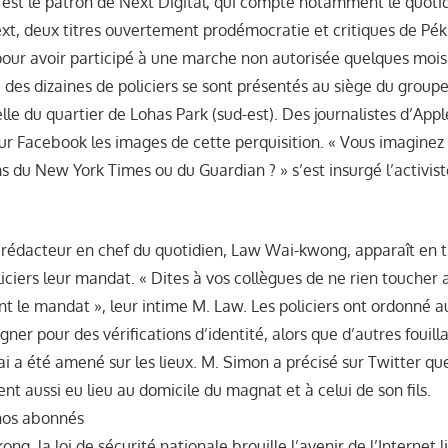
, est le patron de Next Digital, qui compte notamment le quoti
xt, deux titres ouvertement prodémocratie et critiques de Pékin
 pour avoir participé à une marche non autorisée quelques moi
 des dizaines de policiers se sont présentés au siège du groupe
lle du quartier de Lohas Park (sud-est). Des journalistes d’Appl
 sur Facebook les images de cette perquisition. « Vous imagine
ns du New York Times ou du Guardian ? » s’est insurgé l’activi
e rédacteur en chef du quotidien, Law Wai-kwong, apparaît en t
ciers leur mandat. « Dites à vos collègues de ne rien toucher
nt le mandat », leur intime M. Law. Les policiers ont ordonné a
igner pour des vérifications d’identité, alors que d’autres fouilla
ai a été amené sur les lieux. M. Simon a précisé sur Twitter qu
ent aussi eu lieu au domicile du magnat et à celui de son fils.
 nos abonnés
ng, la loi de sécurité nationale brouille l’avenir de l’Internet l