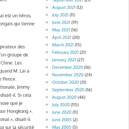
August 2021
(12)
July 2021
(11)
i est un héros,
June 2021
(19)
kongais qui tienne
May 2021
(16)
April 2021
(20)
March 2021
(15)
spirateur des
February 2021
(21)
d’un groupe de
January 2021
(27)
 Chine. Les
December 2020
(16)
quand M. Lai a
November 2020
(24)
e Pence.
October 2020
(31)
ationale, Jimmy
September 2020
(16)
disait-il. Si cela
August 2020
(46)
chose que je
July 2020
(115)
 pour Hongkong ».
June 2020
(11)
al », disait-il.
June 2005
(2)
oi sur la sécurité
May 2005
(5)