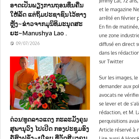
Jimmy Lai, 72 ans
ອາດເປັນພຽງການຖອນທຶນຄືນ
et le magazine Ne
ໃຫ້ລັດ ແຕ່ຖິ້ມປະຊາຊົນໄວ້ທາງ
arrêté en février
ຫຼັງ~ຂ່າວຈາກມຸນິທິມະນຸດສະ
En fin de matinée,
ຍະ~Manushya Lao .
une zone industrie
09/07/2026
diffusé en direct
dans les rédactio
sur Twitter
Sur les images, l
demander aux poli
avocats ne vérifie
se lever et de s’al
rédaction, et M. L
ດ່ວນ!ທູດລາວແດງ ກະລະມັງຄຸນ
perquisitions avai
ສຸພານຸວົງ ໄປເປີດ ກອງປະຊູມອົງ
Article réservé à
ຄ໌ສົງຝຣັ່ງ~ຢູໂຣບ ທີ່ວັດສີມຸງຄຸນ
Lire aussi A Hongko