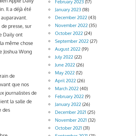
dien Apple Daily
February 2023
(17)
. Il a déjà été
January 2023
(18)
s auparavant.
December 2022
(43)
November 2022
(35)
 de presse, sur
October 2022
(24)
e Daily ont
September 2022
(27)
z la même chose
August 2022
(19)
ste Joshua Wong
July 2022
(22)
June 2022
(26)
May 2022
(12)
rain de
April 2022
(26)
 avant que nos
March 2022
(40)
ux journalistes de
February 2022
(9)
ient la salle de
January 2022
(26)
e des
December 2021
(25)
November 2021
(32)
October 2021
(31)
ibre
September 2021
(21)