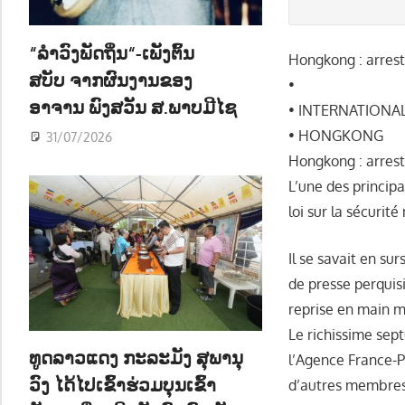
ນ
“ລຳວົງພັດຖິ່ນ“-ເພັງຕົ້ນ
Hongkong : arrest
ສບັບ ຈາກຜົນງານຂອງ
•
ອາຈານ ພົງສວັນ ສ.ພາບມີໄຊ
• INTERNATIONA
• HONGKONG
31/07/2026
Hongkong : arrest
L’une des princip
loi sur la sécurit
Il se savait en su
de presse perquisi
reprise en main m
Le richissime sept
ທູດລາວແດງ ກະລະມັງ ສຸພານຸ
l’Agence France-P
ວົງ ໄດ້ໄປເຂົ້າຮ່ວມບຸນເຂົ້າ
d’autres membres 