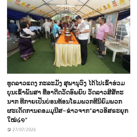
ທູດລາວແດງ ກະລະມັງ ສຸພານຸວົງ ໄດ້ໄປເຂົ້າຮ່ວມ
ບຸນເຂົ້າພັນສາ ທີ່ອາດີດວັດອົພຍົບ ວັດລາວສີສັຕະ
ນາກ ທີກາຍເປັນບ່ອນທ້ອນໂຣມພວກທີນິຍົມພວກ
ຜະເດັດການຄອມມຸນີສ~ຂ່າວຈາກ”ລາວອິສຣະຍຸກ
ໃໝ່໒໑”
27/07/2026