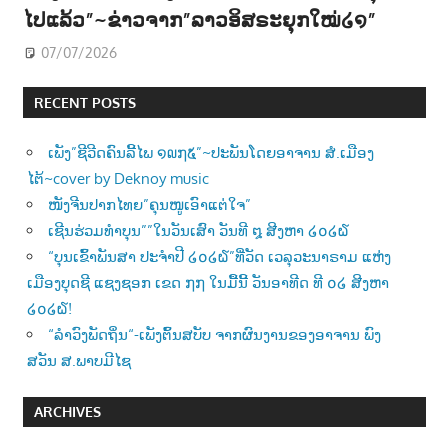
ໄປແລ້ວ”~ຂ່າວຈາກ”ລາວອິສຣະຍຸກໃໝ່໒໑”
07/07/2026
RECENT POSTS
ເພັງ”ຊີວີດຄົນລີ້ໄພ ໑໙໗໕”~ປະພັນໂດຍອາຈານ ສໍ.ເມືອງ
ໄຕ້~cover by Deknoy music
ໜັງຈີນປາກໄທຍ”ຄຸນໜູເອົາແຕ່ໃຈ”
ເຊີນຮ່ວມທຳບຸນ””ໃນວັນເສົາ ວັນທີ ໘ ສີງຫາ ໒໐໒໖
“ບຸນເຂົ້າພັນສາ ປະຈຳປີ ໒໐໒໖”ທີ່ວັດ ເວລຸວະນາຣາມ ແຫ່ງ
ເມືອງບຸດຊີ ແຊງຊອກ ເຂດ ໗໗ ໃນມື້ນີ້ ວັນອາທີດ ທີ ໐໒ ສີງຫາ
໒໐໒໖!
“ລຳວົງພັດຖິ່ນ“-ເພັງຕົ້ນສບັບ ຈາກຜົນງານຂອງອາຈານ ພົງ
ສວັນ ສ.ພາບມີໄຊ
ARCHIVES