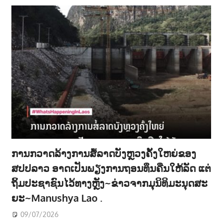
ການກວາດລ້າງການສໍ້ລາດບັງຫຼວງຄັ້ງໃຫຍ່ຂອງ
ສປປລາວ ອາດເປັນພຽງການຖອນທຶນຄືນໃຫ້ລັດ ແຕ່
ຖິ້ມປະຊາຊົນໄວ້ທາງຫຼັງ~ຂ່າວຈາກມຸນິທິມະນຸດສະ
ຍະ~Manushya Lao .
09/07/2026