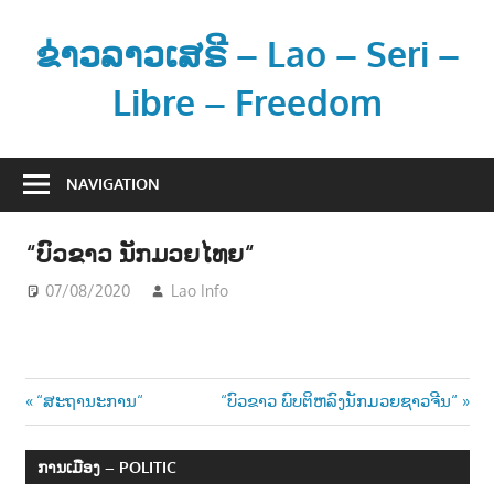
Skip
to
ຂ່າວລາວເສຣີ – Lao – Seri –
content
Libre – Freedom
ຂ່
າ
NAVIGATION
ວ
ແ
“ບົວຂາວ ນັກມວຍໄທຍ“
ລ
ະ
07/08/2020
Lao Info
ບັນເທີງ - ENTERTAINMENT
ຂໍ້
ມູ
ນ
Post
Previous
Next
“ສະຖານະການ“
“ບົວຂາວ ພົບຕິຫລົງນັກມວຍຊາວຈີນ“
ຂ່
Post:
Post:
າ
navigation
ວ
ການເມືອງ – POLITIC
ສ