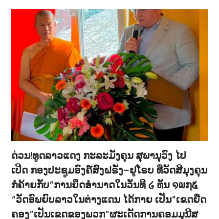
ດ່ວນ!ທູດລາວແດງ ກະລະມັງຄຸນ ສຸພານຸວົງ ໄປ
ເປີດ ກອງປະຊູມອົງຄ໌ສົງຝຣັ່ງ~ຢູໂຣບ ທີ່ວັດສີມຸງຄຸນ
ກໍຄ້າຍກັບ”ການຍຶດອຳນາດໃນວັນທີ ໒ ທັນ ໑໙໗໕
“ວັດອົພຍົບລາວໃນຕ່າງແດນ ໄດ້ກາຍ ເປັນ”ເຂດຍືດ
ຄອງ”ເປັນເຂດຂອງພວກ”ຜະເດັດການຄອມມຸນີສ