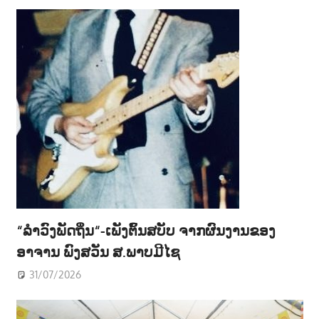
າ
ນ
“ລຳວົງພັດຖິ່ນ“-ເພັງຕົ້ນສບັບ ຈາກຜົນງານຂອງ
ອາຈານ ພົງສວັນ ສ.ພາບມີໄຊ
31/07/2026