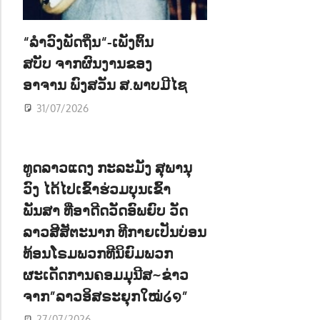
ນ
“ລຳວົງພັດຖິ່ນ“-ເພັງຕົ້ນ
ສບັບ ຈາກຜົນງານຂອງ
ອາຈານ ພົງສວັນ ສ.ພາບມີໄຊ
31/07/2026
ທູດລາວແດງ ກະລະມັງ ສຸພານຸ
ວົງ ໄດ້ໄປເຂົ້າຮ່ວມບຸນເຂົ້າ
ພັນສາ ທີ່ອາດີດວັດອົພຍົບ ວັດ
ລາວສີສັຕະນາກ ທີກາຍເປັນບ່ອນ
ທ້ອນໂຣມພວກທີນິຍົມພວກ
ຜະເດັດການຄອມມຸນີສ~ຂ່າວ
ຈາກ”ລາວອິສຣະຍຸກໃໝ່໒໑”
27/07/2026