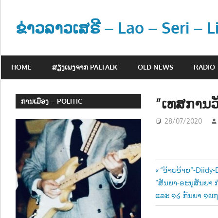
Skip
to
ຂ່າວລາວເສຣີ – Lao – Seri – 
content
ຂ່
າ
HOME
ສຽງເພງຈາກ PALTALK
OLD NEWS
RADIO
ວ
ແ
ລ
“ເທສການວ
ການເມືອງ – POLITIC
ະ
28/07/2020
ຂໍ້
ມູ
ນ
ຂ່
Post
Previous
“ອ້າຍອ້າຍ“-Diidy-
າ
Next
Post:
“ສັນຍາ-ອະນຸສັນຍາ ກ
ວ
navigatio
Post:
ແລະ ໑໒ ກັນຍາ ໑໙
ສ
າ