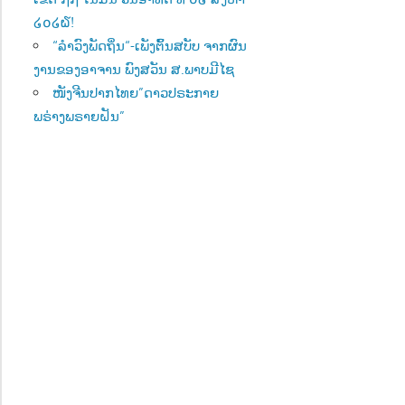
໒໐໒໖!
“ລຳວົງພັດຖິ່ນ“-ເພັງຕົ້ນສບັບ ຈາກຜົນ
ງານຂອງອາຈານ ພົງສວັນ ສ.ພາບມີໄຊ
ໜັງຈີນປາກໄທຍ”ດາວປຣະກາຍ
ພຣ່າງພຣາຍຝັນ”