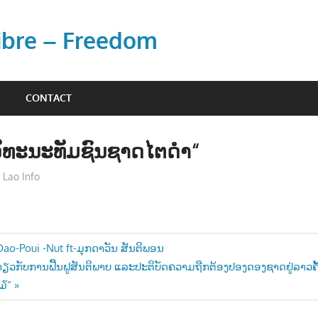
Libre – Freedom
CONTACT
ັທະນະທັມຊົນຊາດໄຕດຳ“
Lao Info
ບັນເທີງ - ENTERTAINMENT
Dao-Poui -Nut ft-ມຸກດາວັນ ສັນຕິພອນ
່ຽວກັບການຟື້ນຟູສັນຕິພາບ ແລະປະຕິບັດຄວາມຖືກຕ້ອງປອງດອງຊາດຢູ່ລາວຄັ້
n
໗໓“