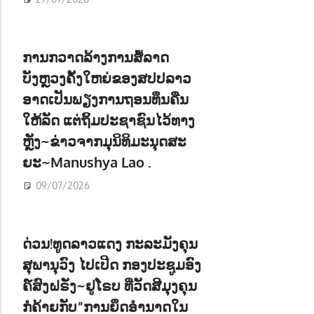
ການກວາດລ້າງການສໍ້ລາດ
ບັງຫຼວງຄັ້ງໃຫຍ່ຂອງສປປລາວ
ອາດເປັນພຽງການຖອນທຶນຄືນ
ໃຫ້ລັດ ແຕ່ຖິ້ມປະຊາຊົນໄວ້ທາງ
ຫຼັງ~ຂ່າວຈາກມຸນິທິມະນຸດສະ
ຍະ~Manushya Lao .
09/07/2026
ດ່ວນ!ທູດລາວແດງ ກະລະມັງຄຸນ
ສຸພານຸວົງ ໄປເປີດ ກອງປະຊູມອົງ
ຄ໌ສົງຝຣັ່ງ~ຢູໂຣບ ທີ່ວັດສີມຸງຄຸນ
ກໍຄ້າຍກັບ”ການຍຶດອຳນາດໃນ