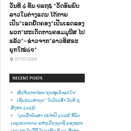
ວັນທີ ໒ ທັນ ໑໙໗໕ “ວັດອົພຍົບ
ລາວໃນຕ່າງແດນ ໄດ້ກາຍ
ເປັນ”ເຂດຍືດຄອງ”ເປັນເຂດຂອງ
ພວກ”ຜະເດັດການຄອມມຸນີສ ໄປ
ແລ້ວ”~ຂ່າວຈາກ”ລາວອິສຣະ
ຍຸກໃໝ່໒໑”
07/07/2026
RECENT POSTS
ໜັງຈີນປາກໄທຍ”ຄຸນໜູເອົາແຕ່ໃຈ”
ເຊີນຮ່ວມທຳບຸນ””ໃນວັນເສົາ ວັນທີ ໘
ສີງຫາ ໒໐໒໖
“ບຸນເຂົ້າພັນສາ ປະຈຳປີ ໒໐໒໖”ທີ່ວັດ
ເວລຸວະນາຣາມ ແຫ່ງເມືອງບຸດຊີ ແຊງຊອກ
ເຂດ ໗໗ ໃນມື້ນີ້ ວັນອາທີດ ທີ ໐໒ ສີງຫາ