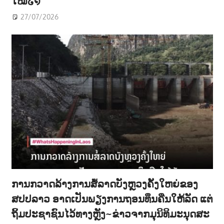
ໃໝ່໒໑”
27/07/2026
ການກວາດລ້າງການສໍ້ລາດບັງຫຼວງຄັ້ງໃຫຍ່ຂອງ
ສປປລາວ ອາດເປັນພຽງການຖອນທຶນຄືນໃຫ້ລັດ ແຕ່
ຖິ້ມປະຊາຊົນໄວ້ທາງຫຼັງ~ຂ່າວຈາກມຸນິທິມະນຸດສະ