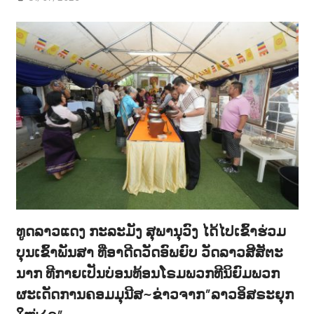
ທູດລາວແດງ ກະລະມັງ ສຸພານຸວົງ ໄດ້ໄປເຂົ້າຮ່ວມ
ບຸນເຂົ້າພັນສາ ທີ່ອາດີດວັດອົພຍົບ ວັດລາວສີສັຕະ
ນາກ ທີກາຍເປັນບ່ອນທ້ອນໂຣມພວກທີນິຍົມພວກ
ຜະເດັດການຄອມມຸນີສ~ຂ່າວຈາກ”ລາວອິສຣະຍຸກ