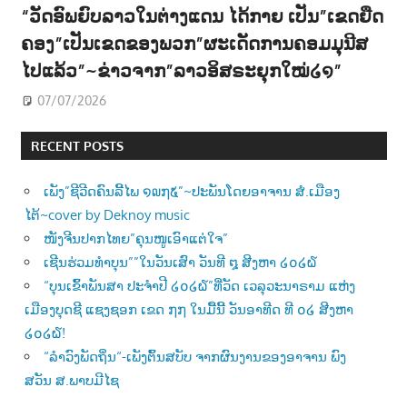
“ວັດອົພຍົບລາວໃນຕ່າງແດນ ໄດ້ກາຍ ເປັນ”ເຂດຍືດ
ຄອງ”ເປັນເຂດຂອງພວກ”ຜະເດັດການຄອມມຸນີສ
ໄປແລ້ວ”~ຂ່າວຈາກ”ລາວອິສຣະຍຸກໃໝ່໒໑”
07/07/2026
RECENT POSTS
ເພັງ”ຊີວີດຄົນລີ້ໄພ ໑໙໗໕”~ປະພັນໂດຍອາຈານ ສໍ.ເມືອງ
ໄຕ້~cover by Deknoy music
ໜັງຈີນປາກໄທຍ”ຄຸນໜູເອົາແຕ່ໃຈ”
ເຊີນຮ່ວມທຳບຸນ””ໃນວັນເສົາ ວັນທີ ໘ ສີງຫາ ໒໐໒໖
“ບຸນເຂົ້າພັນສາ ປະຈຳປີ ໒໐໒໖”ທີ່ວັດ ເວລຸວະນາຣາມ ແຫ່ງ
ເມືອງບຸດຊີ ແຊງຊອກ ເຂດ ໗໗ ໃນມື້ນີ້ ວັນອາທີດ ທີ ໐໒ ສີງຫາ
໒໐໒໖!
“ລຳວົງພັດຖິ່ນ“-ເພັງຕົ້ນສບັບ ຈາກຜົນງານຂອງອາຈານ ພົງ
ສວັນ ສ.ພາບມີໄຊ