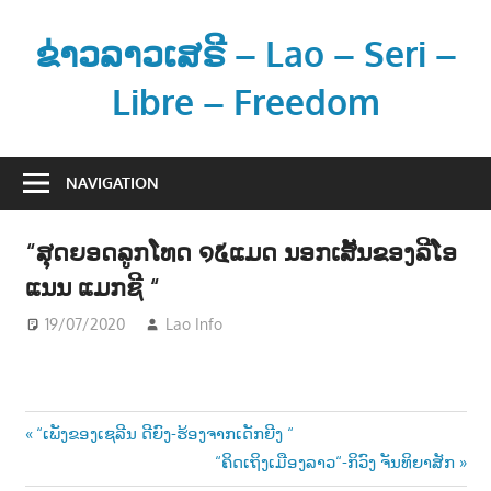
Skip
to
ຂ່າວລາວເສຣີ – Lao – Seri –
content
Libre – Freedom
ຂ່
າ
NAVIGATION
ວ
ແ
“ສຸດຍອດລູກໂທດ ໑໕ແມດ ນອກເສັ້ນຂອງລີໂອ
ລ
ແນນ ແມກຊີ “
ະ
ຂໍ້
19/07/2020
Lao Info
ກິລາ - SPORT
ມູ
ນ
ຂ່
າ
Post
Previous
“ເພັງຂອງເຊລີນ ດີຍົງ-ຮ້ອງຈາກເດັກຍີງ “
ວ
Post:
Next
“ຄິດເຖິງເມືອງລາວ“-ກິວົງ ຈັນທິຍາສັກ
navigation
ສ
Post: