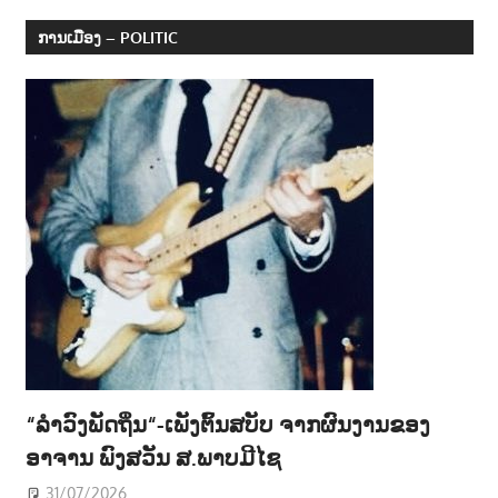
າ
ການເມືອງ – POLITIC
ນ
“ລຳວົງພັດຖິ່ນ“-ເພັງຕົ້ນສບັບ ຈາກຜົນງານຂອງ
ອາຈານ ພົງສວັນ ສ.ພາບມີໄຊ
31/07/2026