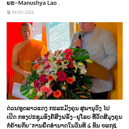
ຍະ~Manushya Lao .
09/07/2026
ດ່ວນ!ທູດລາວແດງ ກະລະມັງຄຸນ ສຸພານຸວົງ ໄປ
ເປີດ ກອງປະຊູມອົງຄ໌ສົງຝຣັ່ງ~ຢູໂຣບ ທີ່ວັດສີມຸງຄຸນ
ກໍຄ້າຍກັບ”ການຍຶດອຳນາດໃນວັນທີ ໒ ທັນ ໑໙໗໕