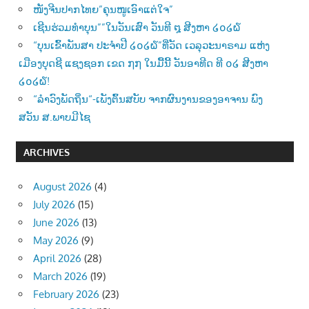
ໜັງຈີນປາກໄທຍ”ຄຸນໜູເອົາແຕ່ໃຈ”
ເຊີນຮ່ວມທຳບຸນ””ໃນວັນເສົາ ວັນທີ ໘ ສີງຫາ ໒໐໒໖
“ບຸນເຂົ້າພັນສາ ປະຈຳປີ ໒໐໒໖”ທີ່ວັດ ເວລຸວະນາຣາມ ແຫ່ງ
ເມືອງບຸດຊີ ແຊງຊອກ ເຂດ ໗໗ ໃນມື້ນີ້ ວັນອາທີດ ທີ ໐໒ ສີງຫາ
໒໐໒໖!
“ລຳວົງພັດຖິ່ນ“-ເພັງຕົ້ນສບັບ ຈາກຜົນງານຂອງອາຈານ ພົງ
ສວັນ ສ.ພາບມີໄຊ
ARCHIVES
August 2026
(4)
July 2026
(15)
June 2026
(13)
May 2026
(9)
April 2026
(28)
March 2026
(19)
February 2026
(23)