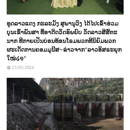
ທູດລາວແດງ ກະລະມັງ ສຸພານຸວົງ ໄດ້ໄປເຂົ້າຮ່ວມ
ບຸນເຂົ້າພັນສາ ທີ່ອາດີດວັດອົພຍົບ ວັດລາວສີສັຕະ
ນາກ ທີກາຍເປັນບ່ອນທ້ອນໂຣມພວກທີນິຍົມພວກ
ຜະເດັດການຄອມມຸນີສ~ຂ່າວຈາກ”ລາວອິສຣະຍຸກ
ໃໝ່໒໑”
27/07/2026