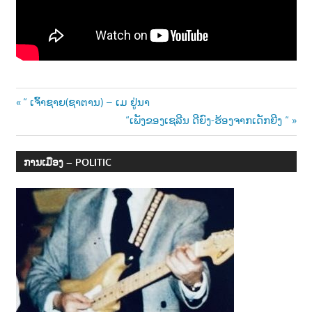
າ
ນ
Post
Previous
“ ເຈົ້າຊາຍ(ຊາຕານ) – ເມ ຢູ່ນາ
Post:
Next
“ເພັງຂອງເຊລີນ ດີຍົງ-ຮ້ອງຈາກເດັກຍີງ “
navigation
Post:
ການເມືອງ – POLITIC