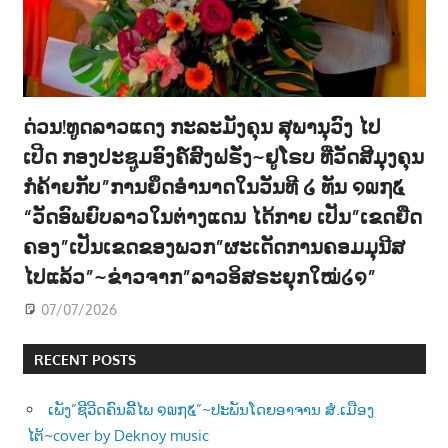
ດ່ວນ!ທູດລາວແດງ ກະລະມັງຄຸນ ສຸພານຸວົງ ໄປ
ເປີດ ກອງປະຊູມອົງຄ໌ສົງຝຣັ່ງ~ຢູໂຣບ ທີ່ວັດສີມຸງຄຸນ
ກໍຄ້າຍກັບ”ການຍຶດອຳນາດໃນວັນທີ ໒ ທັນ ໑໙໗໕
“ວັດອົພຍົບລາວໃນຕ່າງແດນ ໄດ້ກາຍ ເປັນ”ເຂດຍືດ
ຄອງ”ເປັນເຂດຂອງພວກ”ຜະເດັດການຄອມມຸນີສ
ໄປແລ້ວ”~ຂ່າວຈາກ”ລາວອິສຣະຍຸກໃໝ່໒໑”
07/07/2026
RECENT POSTS
ເພັງ”ຊີວີດຄົນລີ້ໄພ ໑໙໗໕”~ປະພັນໂດຍອາຈານ ສໍ.ເມືອງ
ໄຕ້~cover by Deknoy music