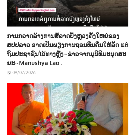
ການກວາດລ້າງການສໍ້ລາດບັງຫຼວງຄັ້ງໃຫຍ່ຂອງ
ສປປລາວ ອາດເປັນພຽງການຖອນທຶນຄືນໃຫ້ລັດ ແຕ່
ຖິ້ມປະຊາຊົນໄວ້ທາງຫຼັງ~ຂ່າວຈາກມຸນິທິມະນຸດສະ
ຍະ~Manushya Lao .
09/07/2026