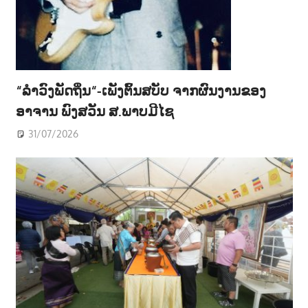
“ລຳວົງພັດຖິ່ນ“-ເພັງຕົ້ນສບັບ ຈາກຜົນງານຂອງ
ອາຈານ ພົງສວັນ ສ.ພາບມີໄຊ
31/07/2026