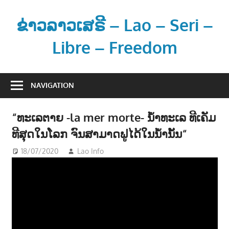
Skip
to
ຂ່າວລາວເສຣີ – Lao – Seri –
content
Libre – Freedom
ຂ່
າ
NAVIGATION
ວ
ແ
“ທະເລຕາຍ -la mer morte- ນໍ້າທະເລ ທີເຄັມ
ລ
ທີສຸດໃນໂລກ ຈົນສາມາດຟູໄດ້ໃນນໍ້ານັ້ນ“
ະ
ຂໍ້
18/07/2020
Lao Info
ບັນເທີງ - ENTERTAINMENT
ມູ
ນ
ຂ່
າ
ວ
ສ