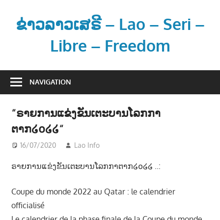
Skip
to
ຂ່າວລາວເສຣີ – Lao – Seri –
content
Libre – Freedom
ຂ່
າ
NAVIGATION
ວ
ແ
“ຣາຍການແຂ່ງຂັນເຕະບານໂລກກາ
ລ
ຕາກ໒໐໒໒“
ະ
ຂໍ້
16/07/2020
Lao Info
ກິລາ - SPORT
ມູ
ຣາຍການແຂ່ງຂັນເຕະບານໂລກກາຕາກ໒໐໒໒ ..:
ນ
ຂ່
Coupe du monde 2022 au Qatar : le calendrier
າ
officialisé
ວ
ສ
Le calendrier de la phase finale de la Coupe du monde