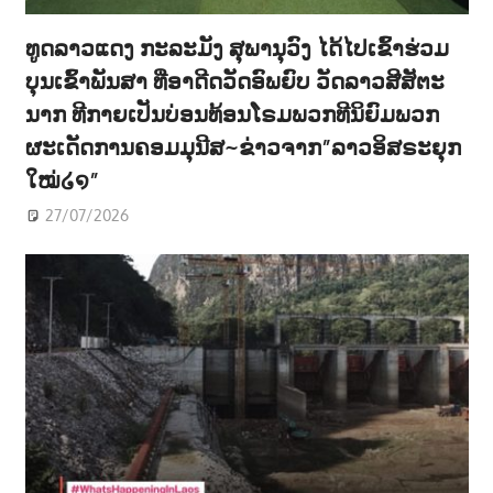
ທູດລາວແດງ ກະລະມັງ ສຸພານຸວົງ ໄດ້ໄປເຂົ້າຮ່ວມ
ບຸນເຂົ້າພັນສາ ທີ່ອາດີດວັດອົພຍົບ ວັດລາວສີສັຕະ
ນາກ ທີກາຍເປັນບ່ອນທ້ອນໂຣມພວກທີນິຍົມພວກ
ຜະເດັດການຄອມມຸນີສ~ຂ່າວຈາກ”ລາວອິສຣະຍຸກ
ໃໝ່໒໑”
27/07/2026