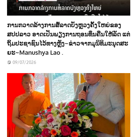
ການກວາດລ້າງການສໍ້ລາດບັງຫຼວງຄັ້ງໃຫຍ່ຂອງ
ສປປລາວ ອາດເປັນພຽງການຖອນທຶນຄືນໃຫ້ລັດ ແຕ່
ຖິ້ມປະຊາຊົນໄວ້ທາງຫຼັງ~ຂ່າວຈາກມຸນິທິມະນຸດສະ
ຍະ~Manushya Lao .
09/07/2026