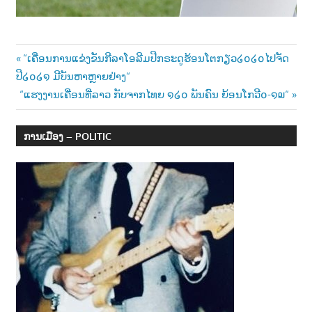
Post
Previous
“ເຄື່ອນການແຂ່ງຂັນກີລາໂອລີມປີກຣະດູຮ້ອນໂຕກຽວ໒໐໒໐ໄປຈັດ
Post:
ປີ໒໐໒໑ ມີບັນຫາຫຼາຍຢ່າງ“
navigation
Next
“ແຮງງານເຄື່ອນທີ່ລາວ ກັບຈາກໄທຍ ໑໒໐ ພັນຄົນ ຍ້ອນໂກວີ໐-໑໙“
Post:
ການເມືອງ – POLITIC