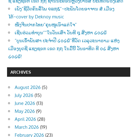
ຊີ ແຊງຊອກ ເຂດ ໗໗ ຊານນະຄອນຫຼວງປາຣີສ ປະເທດຝຣັ່ງເສດ”
ເພັງ”ຊີວີດຄົນລີ້ໄພ ໑໙໗໕”~ປະພັນໂດຍອາຈານ ສໍ.ເມືອງ
ໄຕ້~cover by Deknoy music
ໜັງຈີນປາກໄທຍ”ຄຸນໜູເອົາແຕ່ໃຈ”
ເຊີນຮ່ວມທຳບຸນ””ໃນວັນເສົາ ວັນທີ ໘ ສີງຫາ ໒໐໒໖
“ບຸນເຂົ້າພັນສາ ປະຈຳປີ ໒໐໒໖”ທີ່ວັດ ເວລຸວະນາຣາມ ແຫ່ງ
ເມືອງບຸດຊີ ແຊງຊອກ ເຂດ ໗໗ ໃນມື້ນີ້ ວັນອາທີດ ທີ ໐໒ ສີງຫາ
໒໐໒໖!
ARCHIVES
August 2026
(5)
July 2026
(15)
June 2026
(13)
May 2026
(9)
April 2026
(28)
March 2026
(19)
February 2026
(23)