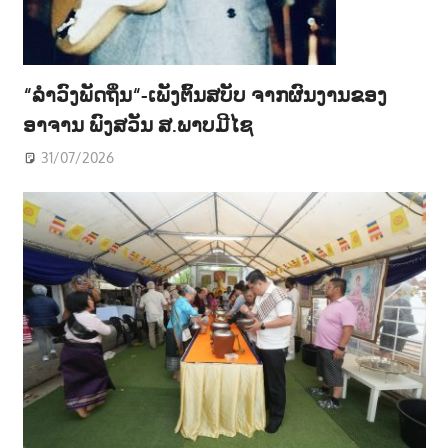
“ລຳວົງພັດຖິ່ນ“-ເພັງຕົ້ນສບັບ ຈາກຜົນງານຂອງ
ອາຈານ ພົງສວັນ ສ.ພາບມີໄຊ
31/07/2026