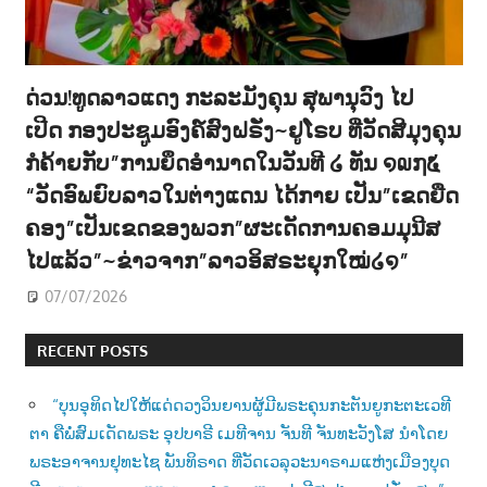
ດ່ວນ!ທູດລາວແດງ ກະລະມັງຄຸນ ສຸພານຸວົງ ໄປ
ເປີດ ກອງປະຊູມອົງຄ໌ສົງຝຣັ່ງ~ຢູໂຣບ ທີ່ວັດສີມຸງຄຸນ
ກໍຄ້າຍກັບ”ການຍຶດອຳນາດໃນວັນທີ ໒ ທັນ ໑໙໗໕
“ວັດອົພຍົບລາວໃນຕ່າງແດນ ໄດ້ກາຍ ເປັນ”ເຂດຍືດ
ຄອງ”ເປັນເຂດຂອງພວກ”ຜະເດັດການຄອມມຸນີສ
ໄປແລ້ວ”~ຂ່າວຈາກ”ລາວອິສຣະຍຸກໃໝ່໒໑”
07/07/2026
RECENT POSTS
“ບຸນອຸທິດໄປໃຫ້ແດ່ດວງວິນຍານຜູ້ມີພຣະຄຸນກະຕັນຍູກະຕະເວທີ
ຕາ ຄືພໍ່ສົມເດັດພຣະ ອຸປບາຣີ ເມທີຈານ ຈັນທີ ຈັນທະວັງໂສ ນຳໂດຍ
ພຣະອາຈານຢຸທະໄຊ ພັນທິຣາດ ທີ່ວັດເວລຸວະນາຣາມແຫ່ງເມືອງບຸດ