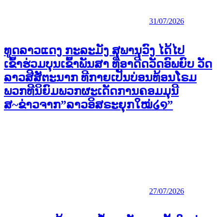
31/07/2026
ທູດລາວແດງ ກະລະມັງ ສຸພານຸວົງ ໄດ້ໄປ
ເຂົ້າຮ່ວມບຸນເຂົ້າພັນສາ ທີ່ອາດີດວັດອົພຍົບ ວັດ
ລາວສີສັຕະນາກ ທີກາຍເປັນບ່ອນທ້ອນໂຣມ
ພວກທີນິຍົມພວກຜະເດັດການຄອມມຸນີ
ສ~ຂ່າວຈາກ”ລາວອິສຣະຍຸກໃໝ່໒໑”
27/07/2026