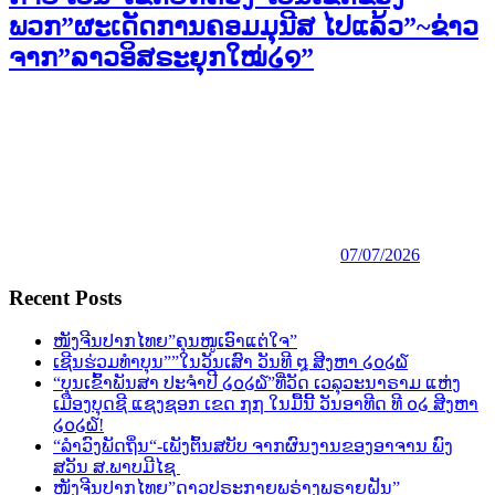
ພວກ”ຜະເດັດການຄອມມຸນີສ ໄປແລ້ວ”~ຂ່າວ
ຈາກ”ລາວອິສຣະຍຸກໃໝ່໒໑”
07/07/2026
Recent Posts
ໜັງຈີນປາກໄທຍ”ຄຸນໜູເອົາແຕ່ໃຈ”
ເຊີນຮ່ວມທຳບຸນ””ໃນວັນເສົາ ວັນທີ ໘ ສີງຫາ ໒໐໒໖
“ບຸນເຂົ້າພັນສາ ປະຈຳປີ ໒໐໒໖”ທີ່ວັດ ເວລຸວະນາຣາມ ແຫ່ງ
ເມືອງບຸດຊີ ແຊງຊອກ ເຂດ ໗໗ ໃນມື້ນີ້ ວັນອາທີດ ທີ ໐໒ ສີງຫາ
໒໐໒໖!
“ລຳວົງພັດຖິ່ນ“-ເພັງຕົ້ນສບັບ ຈາກຜົນງານຂອງອາຈານ ພົງ
ສວັນ ສ.ພາບມີໄຊ
ໜັງຈີນປາກໄທຍ”ດາວປຣະກາຍພຣ່າງພຣາຍຝັນ”