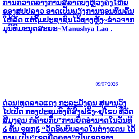
ການກວາດລ້າງການສໍ້ລາດບັງຫຼວງຄັ້ງໃຫຍ່
ຂອງສປປລາວ ອາດເປັນພຽງການຖອນທຶນຄືນ
ໃຫ້ລັດ ແຕ່ຖິ້ມປະຊາຊົນໄວ້ທາງຫຼັງ~ຂ່າວຈາກ
ມຸນິທິມະນຸດສະຍະ~Manushya Lao .
09/07/2026
ດ່ວນ!ທູດລາວແດງ ກະລະມັງຄຸນ ສຸພານຸວົງ
ໄປເປີດ ກອງປະຊູມອົງຄ໌ສົງຝຣັ່ງ~ຢູໂຣບ ທີ່ວັດ
ສີມຸງຄຸນ ກໍຄ້າຍກັບ”ການຍຶດອຳນາດໃນວັນທີ
໒ ທັນ ໑໙໗໕ “ວັດອົພຍົບລາວໃນຕ່າງແດນ ໄດ້
ກາຍ ເປັນ”ເຂດຍືດຄອງ”ເປັນເຂດຂອງ