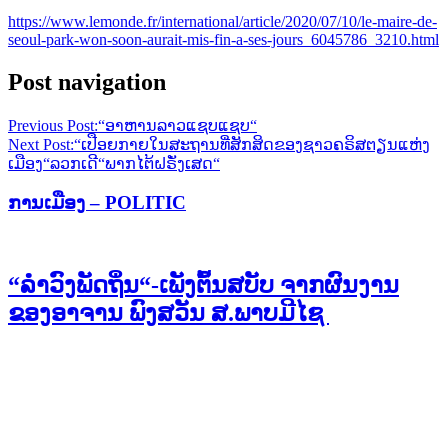
https://www.lemonde.fr/international/article/2020/07/10/le-maire-de-
seoul-park-won-soon-aurait-mis-fin-a-ses-jours_6045786_3210.html
Post navigation
Previous Post:
“ອາຫານລາວແຊບແຊບ“
Next Post:
“ເປືອຍກາຍໃນສະຖານທີ່ສັກສິດຂອງຊາວຄຣິສຕຽນແຫ່ງ
ເມືອງ“ລວກເດີ“ພາກໄຕ້ຝຣັ່ງເສດ“
ການເມືອງ – POLITIC
“ລຳວົງພັດຖິ່ນ“-ເພັງຕົ້ນສບັບ ຈາກຜົນງານ
ຂອງອາຈານ ພົງສວັນ ສ.ພາບມີໄຊ