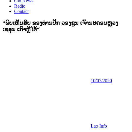
Old News
Radio
Contact
“ພົບເຫັນສົບ ຂອງທ່ານປັກ ວອງຊູນ ເຈົ້ານະຄອນຫຼວງ
ເຊອຸນ ເກົາຫຼີໄຕ້“
10/07/2020
Lao Info