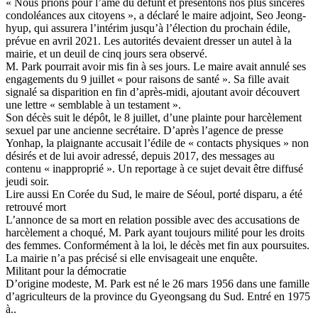
« Nous prions pour l’âme du défunt et présentons nos plus sincères
condoléances aux citoyens », a déclaré le maire adjoint, Seo Jeong-
hyup, qui assurera l’intérim jusqu’à l’élection du prochain édile,
prévue en avril 2021. Les autorités devaient dresser un autel à la
mairie, et un deuil de cinq jours sera observé.
M. Park pourrait avoir mis fin à ses jours. Le maire avait annulé ses
engagements du 9 juillet « pour raisons de santé ». Sa fille avait
signalé sa disparition en fin d’après-midi, ajoutant avoir découvert
une lettre « semblable à un testament ».
Son décès suit le dépôt, le 8 juillet, d’une plainte pour harcèlement
sexuel par une ancienne secrétaire. D’après l’agence de presse
Yonhap, la plaignante accusait l’édile de « contacts physiques » non
désirés et de lui avoir adressé, depuis 2017, des messages au
contenu « inapproprié ». Un reportage à ce sujet devait être diffusé
jeudi soir.
Lire aussi En Corée du Sud, le maire de Séoul, porté disparu, a été
retrouvé mort
L’annonce de sa mort en relation possible avec des accusations de
harcèlement a choqué, M. Park ayant toujours milité pour les droits
des femmes. Conformément à la loi, le décès met fin aux poursuites.
La mairie n’a pas précisé si elle envisageait une enquête.
Militant pour la démocratie
D’origine modeste, M. Park est né le 26 mars 1956 dans une famille
d’agriculteurs de la province du Gyeongsang du Sud. Entré en 1975
à..