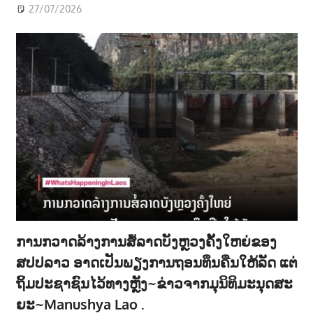
27/07/2026
ການກວາດລ້າງການສໍ້ລາດບັງຫຼວງຄັ້ງໃຫຍ່ຂອງ
ສປປລາວ ອາດເປັນພຽງການຖອນທຶນຄືນໃຫ້ລັດ ແຕ່
ຖິ້ມປະຊາຊົນໄວ້ທາງຫຼັງ~ຂ່າວຈາກມຸນິທິມະນຸດສະ
ຍະ~Manushya Lao .