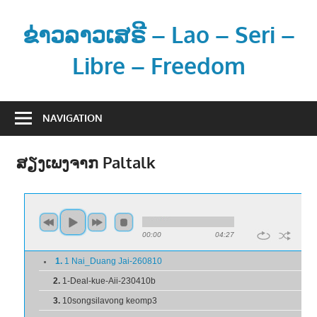
Skip
to
ຂ່າວລາວເສຣີ – Lao – Seri –
content
Libre – Freedom
ຂ່
າ
NAVIGATION
ວ
ແ
ສຽງເພງຈາກ Paltalk
ລ
ະ
ຂໍ້
ມູ
ນ
ຂ່
າ
ວ
ສ