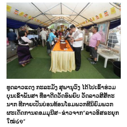
ທູດລາວແດງ ກະລະມັງ ສຸພານຸວົງ ໄດ້ໄປເຂົ້າຮ່ວມ
ບຸນເຂົ້າພັນສາ ທີ່ອາດີດວັດອົພຍົບ ວັດລາວສີສັຕະ
ນາກ ທີກາຍເປັນບ່ອນທ້ອນໂຣມພວກທີນິຍົມພວກ
ຜະເດັດການຄອມມຸນີສ~ຂ່າວຈາກ”ລາວອິສຣະຍຸກ
ໃໝ່໒໑”