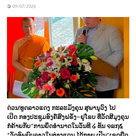
09/07/2026
ດ່ວນ!ທູດລາວແດງ ກະລະມັງຄຸນ ສຸພານຸວົງ ໄປ
ເປີດ ກອງປະຊູມອົງຄ໌ສົງຝຣັ່ງ~ຢູໂຣບ ທີ່ວັດສີມຸງຄຸນ
ກໍຄ້າຍກັບ”ການຍຶດອຳນາດໃນວັນທີ ໒ ທັນ ໑໙໗໕
“ວັດອົພຍົບລາວໃນຕ່າງແດນ ໄດ້ກາຍ ເປັນ”ເຂດຍືດ