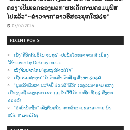
ຄອງ”ເປັນເຂດຂອງພວກ”ຜະເດັດການຄອມມຸນີສ
ໄປແລ້ວ”~ຂ່າວຈາກ”ລາວອິສຣະຍຸກໃໝ່໒໑”
07/07/2026
RECENT POSTS
ເພັງ”ຊີວີດຄົນລີ້ໄພ ໑໙໗໕”~ປະພັນໂດຍອາຈານ ສໍ.ເມືອງ
ໄຕ້~cover by Deknoy music
ໜັງຈີນປາກໄທຍ”ຄຸນໜູເອົາແຕ່ໃຈ”
ເຊີນຮ່ວມທຳບຸນ””ໃນວັນເສົາ ວັນທີ ໘ ສີງຫາ ໒໐໒໖
“ບຸນເຂົ້າພັນສາ ປະຈຳປີ ໒໐໒໖”ທີ່ວັດ ເວລຸວະນາຣາມ ແຫ່ງ
ເມືອງບຸດຊີ ແຊງຊອກ ເຂດ ໗໗ ໃນມື້ນີ້ ວັນອາທີດ ທີ ໐໒ ສີງຫາ
໒໐໒໖!
“ລຳວົງພັດຖິ່ນ“-ເພັງຕົ້ນສບັບ ຈາກຜົນງານຂອງອາຈານ ພົງ
ສວັນ ສ.ພາບມີໄຊ