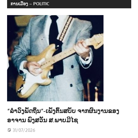
ການເມືອງ – POLITIC
“ລຳວົງພັດຖິ່ນ“-ເພັງຕົ້ນສບັບ ຈາກຜົນງານຂອງ
ອາຈານ ພົງສວັນ ສ.ພາບມີໄຊ
31/07/2026