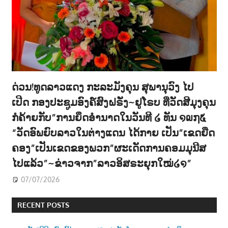
ດ່ວນ!ທູດລາວແດງ ກະລະມັງຄຸນ ສຸພານຸວົງ ໄປ
ເປີດ ກອງປະຊູມອົງຄ໌ສົງຝຣັ່ງ~ຢູໂຣບ ທີ່ວັດສີມຸງຄຸນ
ກໍຄ້າຍກັບ”ການຍຶດອຳນາດໃນວັນທີ ໒ ທັນ ໑໙໗໕
“ວັດອົພຍົບລາວໃນຕ່າງແດນ ໄດ້ກາຍ ເປັນ”ເຂດຍືດ
ຄອງ”ເປັນເຂດຂອງພວກ”ຜະເດັດການຄອມມຸນີສ
ໄປແລ້ວ”~ຂ່າວຈາກ”ລາວອິສຣະຍຸກໃໝ່໒໑”
07/07/2026
RECENT POSTS