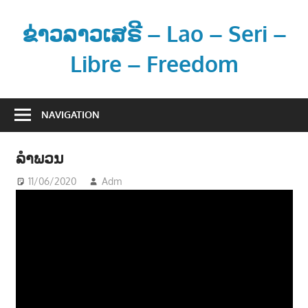
Skip
to
ຂ່າວລາວເສຣີ – Lao – Seri –
content
Libre – Freedom
ຂ່
າ
NAVIGATION
ວ
ແ
ລໍາພວນ
ລ
ະ
11/06/2020
Adm
ບັນເທີງ - ENTERTAINMENT
ຂໍ້
ມູ
ນ
ຂ່
າ
ວ
ສ