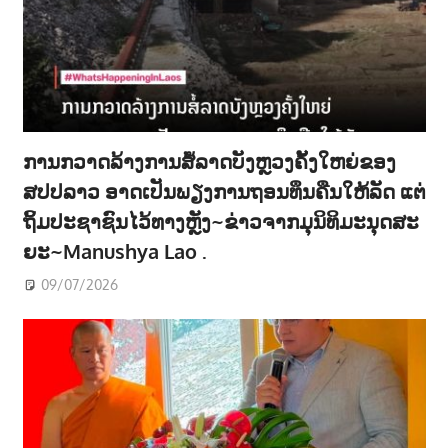
ການກວາດລ້າງການສໍ້ລາດບັງຫຼວງຄັ້ງໃຫຍ່ຂອງ
ສປປລາວ ອາດເປັນພຽງການຖອນທຶນຄືນໃຫ້ລັດ ແຕ່
ຖິ້ມປະຊາຊົນໄວ້ທາງຫຼັງ~ຂ່າວຈາກມຸນິທິມະນຸດສະ
ຍະ~Manushya Lao .
09/07/2026