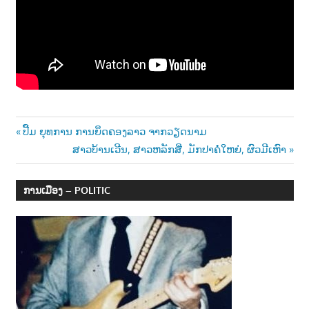
າ
ນ
Post
Previous
ປື້ມ ຍຸທການ ການຍຶດຄອງລາວ ຈາກວຽດນາມ
Post:
Next
ສາວບ້ານເວີນ, ສາວຫລັກສີ່, ມັກປາຄໍ່ໃຫຍ່, ຜົວມີເຫົາ
navigation
Post:
ການເມືອງ – POLITIC