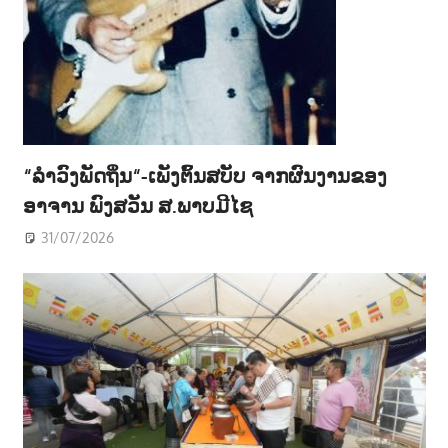
“ລຳວົງພັດຖິ່ນ“-ເພັງຕົ້ນສບັບ ຈາກຜົນງານຂອງ
ອາຈານ ພົງສວັນ ສ.ພາບມີໄຊ
31/07/2026