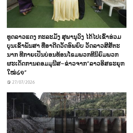
ທູດລາວແດງ ກະລະມັງ ສຸພານຸວົງ ໄດ້ໄປເຂົ້າຮ່ວມ
ບຸນເຂົ້າພັນສາ ທີ່ອາດີດວັດອົພຍົບ ວັດລາວສີສັຕະ
ນາກ ທີກາຍເປັນບ່ອນທ້ອນໂຣມພວກທີນິຍົມພວກ
ຜະເດັດການຄອມມຸນີສ~ຂ່າວຈາກ”ລາວອິສຣະຍຸກ
ໃໝ່໒໑”
27/07/2026