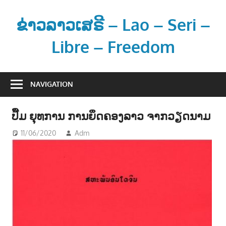
Skip
to
ຂ່າວລາວເສຣີ – Lao – Seri –
content
Libre – Freedom
ຂ່
າ
NAVIGATION
ວ
ແ
ປື້ມ ຍຸທການ ການຍຶດຄອງລາວ ຈາກວຽດນາມ
ລ
ະ
11/06/2020
Adm
ການເມືອງ - POLITIC
ຂໍ້
ມູ
ນ
ຂ່
າ
ວ
ສ