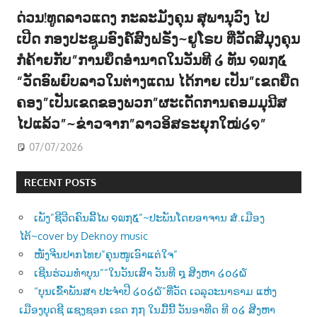
ດ່ວນ!ທູດລາວແດງ ກະລະມັງຄຸນ ສຸພານຸວົງ ໄປ
ເປີດ ກອງປະຊູມອົງຄ໌ສົງຝຣັ່ງ~ຢູໂຣບ ທີ່ວັດສີມຸງຄຸນ
ກໍຄ້າຍກັບ”ການຍຶດອຳນາດໃນວັນທີ ໒ ທັນ ໑໙໗໕
“ວັດອົພຍົບລາວໃນຕ່າງແດນ ໄດ້ກາຍ ເປັນ”ເຂດຍືດ
ຄອງ”ເປັນເຂດຂອງພວກ”ຜະເດັດການຄອມມຸນີສ
ໄປແລ້ວ”~ຂ່າວຈາກ”ລາວອິສຣະຍຸກໃໝ່໒໑”
07/07/2026
RECENT POSTS
ເພັງ”ຊີວີດຄົນລີ້ໄພ ໑໙໗໕”~ປະພັນໂດຍອາຈານ ສໍ.ເມືອງ
ໄຕ້~cover by Deknoy music
ໜັງຈີນປາກໄທຍ”ຄຸນໜູເອົາແຕ່ໃຈ”
ເຊີນຮ່ວມທຳບຸນ””ໃນວັນເສົາ ວັນທີ ໘ ສີງຫາ ໒໐໒໖
“ບຸນເຂົ້າພັນສາ ປະຈຳປີ ໒໐໒໖”ທີ່ວັດ ເວລຸວະນາຣາມ ແຫ່ງ
ເມືອງບຸດຊີ ແຊງຊອກ ເຂດ ໗໗ ໃນມື້ນີ້ ວັນອາທີດ ທີ ໐໒ ສີງຫາ