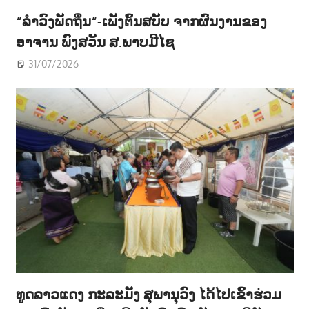
“ລຳວົງພັດຖິ່ນ“-ເພັງຕົ້ນສບັບ ຈາກຜົນງານຂອງ
ອາຈານ ພົງສວັນ ສ.ພາບມີໄຊ
31/07/2026
ທູດລາວແດງ ກະລະມັງ ສຸພານຸວົງ ໄດ້ໄປເຂົ້າຮ່ວມ