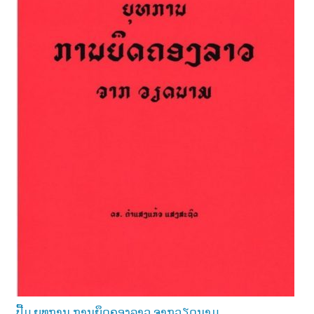
າ
ນ
ປື້ມ ຍຸທການ ການຍຶດຄອງລາວ ຈາກວຽດນາມ