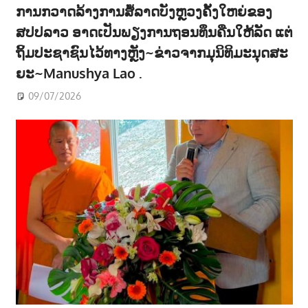
ການກວາດລ້າງການສໍ້ລາດບັງຫຼວງຄັ້ງໃຫຍ່ຂອງ
ສປປລາວ ອາດເປັນພຽງການຖອນທຶນຄືນໃຫ້ລັດ ແຕ່
ຖິ້ມປະຊາຊົນໄວ້ທາງຫຼັງ~ຂ່າວຈາກມຸນິທິມະນຸດສະ
ຍະ~Manushya Lao .
09/07/2026