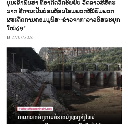
ບຸນເຂົ້າພັນສາ ທີ່ອາດີດວັດອົພຍົບ ວັດລາວສີສັຕະ
ນາກ ທີກາຍເປັນບ່ອນທ້ອນໂຣມພວກທີນິຍົມພວກ
ຜະເດັດການຄອມມຸນີສ~ຂ່າວຈາກ”ລາວອິສຣະຍຸກ
ໃໝ່໒໑”
27/07/2026