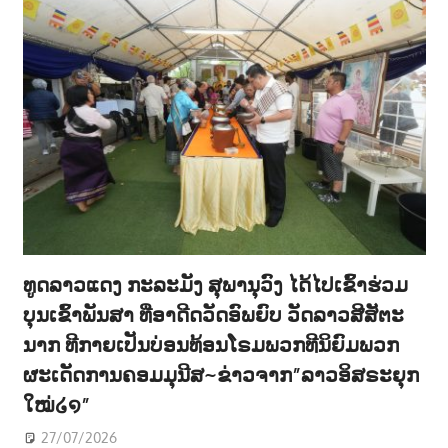
ທູດລາວແດງ ກະລະມັງ ສຸພານຸວົງ ໄດ້ໄປເຂົ້າຮ່ວມ
ບຸນເຂົ້າພັນສາ ທີ່ອາດີດວັດອົພຍົບ ວັດລາວສີສັຕະ
ນາກ ທີກາຍເປັນບ່ອນທ້ອນໂຣມພວກທີນິຍົມພວກ
ຜະເດັດການຄອມມຸນີສ~ຂ່າວຈາກ”ລາວອິສຣະຍຸກ
ໃໝ່໒໑”
27/07/2026