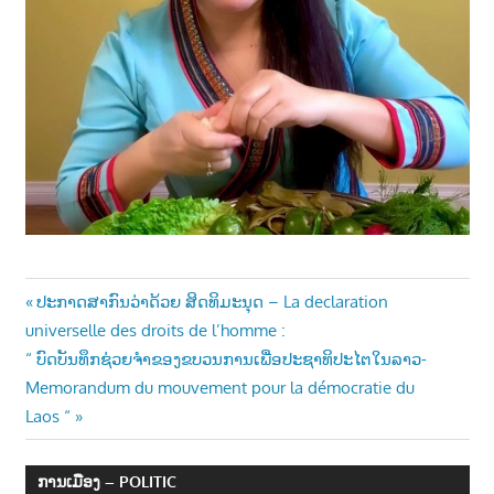
Post
Previous
ປະກາດສາກົນວ່າດ້ວຍ ສິດທິມະນຸດ – La declaration
Post:
universelle des droits de l’homme :
navigation
Next
“ ບົດບັນທຶກຊ່ວຍຈຳຂອງຂບວນການເພື່ອປະຊາທິປະໄຕໃນລາວ-
Post:
Memorandum du mouvement pour la démocratie du
Laos “
ການເມືອງ – POLITIC