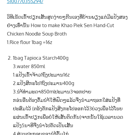
5100770355294/
ວິທີເຮັດເຂົ້າປຽກເສັ້ນສູດງ່າຍໆກີນເອງທີ່ບ້ານພຽງແຕ່ມີແປ້ງສອງ
ຢ່າງເທົ່ານັ້ນ How to make Khao Piek Sen Hand-Cut
Chicken Noodle Soup Broth
1.Rice flour 1bag =16z
1bag Tapioca Starch400g
3.water 850ml
1.ແປ້ງເຂົ້າຈ້າວ1ຖົງປະມານ16z
2.ແປ້ງສີກະໂປ1ຖົງປະມານ400g
3.ນຳ້ທຳມະດາ850mlປະມານ3ຈອກປາຍ
ກອ່ນອື່ນຕ້ອງຕົ້ມນຳ້ໃຫ້ຟົດໆແລ້ວຈີ່ງນຳມາຖອກໃສ່ແປ້ງທີ່
ປະສົມໄວ້ (ຕອ້ງຕັກແປ້ງສີງກະໂປອອກໄວ້3ບ່ວງເພື່ອໄວ້ໂຮຍ
ແຜ່ນເຂົ້າປຽກເພື່ອບໍ່ໃຫ້ເສັ້ນຕິດກັນ)ຈາກນັ້ນໃຊ້ເວລານວດ
ແປ້ງ5ນາທີຈີ່ງນຳໄປຕັດເປັນເສັ້ນ
4.ສ່ວນປະກອບຂອງນຳ້ຕົ້ມໄກ່.