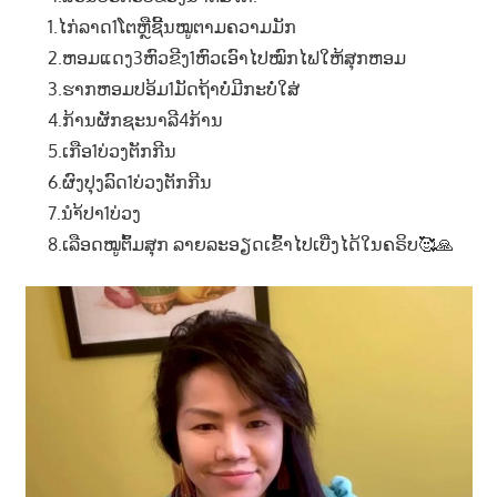
1.ໄກ່ລາດ1ໂຕຫຼືຊີ້ນໝູຕາມຄວາມມັກ
2.ຫອມແດງ3ຫົວຂີງ1ຫົວເອົາໄປໝົກໄຟໃຫ້ສຸກຫອມ
3.ຮາກຫອມປອ້ມ1ມັດຖ້າບໍ່ມີກະບໍ່ໃສ່
4.ກ້ານຜັກຊະນາລີ4ກ້ານ
5.ເກືອ1ບ່ວງຕັກກີນ
6.ຜົງປຸງລົດ1ບ່ວງຕັກກີນ
7.ນຳ້ປາ1ບ່ວງ
8.ເລືອດໝູຕົ້ມສຸກ ລາຍລະອຽດເຂົ້າໄປເບີ່ງໄດ້ໃນຄຣິບ🥰🙏