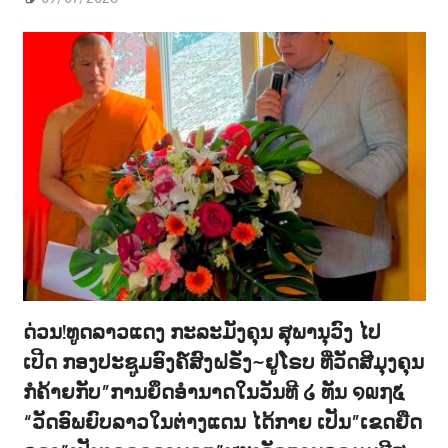
ດ່ວນ!ທູດລາວແດງ ກະລະມັງຄຸນ ສຸພານຸວົງ ໄປ
ເປີດ ກອງປະຊູມອົງຄ໌ສົງຝຣັ່ງ~ຢູໂຣບ ທີ່ວັດສີມຸງຄຸນ
ກໍຄ້າຍກັບ”ການຍຶດອຳນາດໃນວັນທີ ໒ ທັນ ໑໙໗໕
“ວັດອົພຍົບລາວໃນຕ່າງແດນ ໄດ້ກາຍ ເປັນ”ເຂດຍືດ