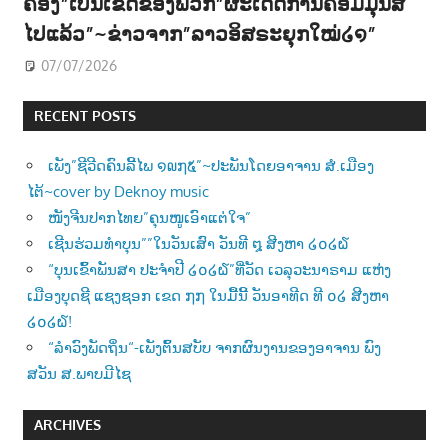
ຄອງ”ເປັນເຂດຂອງພວກ”ຜະເດັດການຄອມມຸນີສ
ໄປແລ້ວ”~ຂ່າວຈາກ”ລາວອິສຣະຍຸກໃໝ່໒໑”
07/07/2026
RECENT POSTS
ເພັງ”ຊີວີດຄົນລີ້ໄພ ໑໙໗໕”~ປະພັນໂດຍອາຈານ ສໍ.ເມືອງ
ໄຕ້~cover by Deknoy music
ໜັງຈີນປາກໄທຍ”ຄຸນໜູເອົາແຕ່ໃຈ”
ເຊີນຮ່ວມທຳບຸນ””ໃນວັນເສົາ ວັນທີ ໘ ສີງຫາ ໒໐໒໖
“ບຸນເຂົ້າພັນສາ ປະຈຳປີ ໒໐໒໖”ທີ່ວັດ ເວລຸວະນາຣາມ ແຫ່ງ
ເມືອງບຸດຊີ ແຊງຊອກ ເຂດ ໗໗ ໃນມື້ນີ້ ວັນອາທີດ ທີ ໐໒ ສີງຫາ
໒໐໒໖!
“ລຳວົງພັດຖິ່ນ“-ເພັງຕົ້ນສບັບ ຈາກຜົນງານຂອງອາຈານ ພົງ
ສວັນ ສ.ພາບມີໄຊ
ARCHIVES