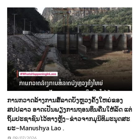
ການກວາດລ້າງການສໍ້ລາດບັງຫຼວງຄັ້ງໃຫຍ່ຂອງ
ສປປລາວ ອາດເປັນພຽງການຖອນທຶນຄືນໃຫ້ລັດ ແຕ່
ຖິ້ມປະຊາຊົນໄວ້ທາງຫຼັງ~ຂ່າວຈາກມຸນິທິມະນຸດສະ
ຍະ~Manushya Lao .
09/07/2026