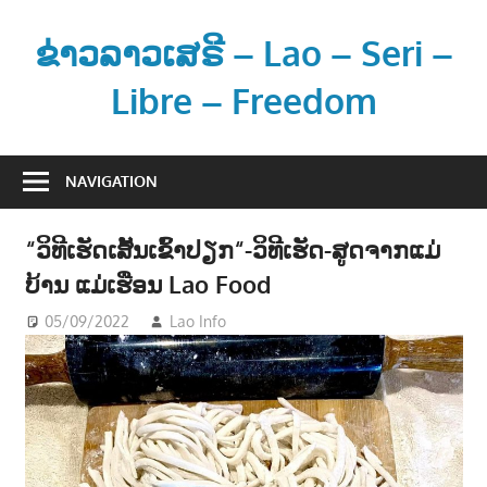
Skip
to
ຂ່າວລາວເສຣີ – Lao – Seri –
content
Libre – Freedom
ຂ່
າ
NAVIGATION
ວ
ແ
“ວິທີເຮັດເສັ້ນເຂົ້າປຽກ“-ວິທີເຮັດ-ສູດຈາກແມ່
ລ
ບ້ານ ແມ່ເຮືອນ Lao Food
ະ
ຂໍ້
05/09/2022
Lao Info
ສັງຄົມ - SOCIETY
ມູ
ນ
ຂ່
າ
ວ
ສ