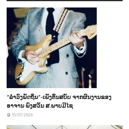
“ລຳວົງພັດຖິ່ນ“-ເພັງຕົ້ນສບັບ ຈາກຜົນງານຂອງ
ອາຈານ ພົງສວັນ ສ.ພາບມີໄຊ
31/07/2026