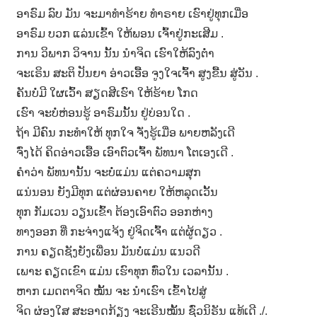
ອາຣົມ ລົບ ມັນ ຈະມາທຳຮ້າຍ ທຳຣາຍ ເຮົາຢູ່ທຸກເມື່ອ
າ
ອາຣົມ ບວກ ແລ່ນເຂົ້າ ໃຫ້ພອນ ເຈົ້າຢູ່ກະເສີມ .
ນ
ການ ວິພາກ ວິຈານ ນັ້ນ ນຳຈິດ ເຮົາໃຫ້ລົງຕ່ຳ
ຈະເຣິນ ສະຕິ ປັນຍາ ອ່າວເອື້ອ ຈູງໃຈເຈົ້າ ສູງຂື້ນ ສູ່ວັນ .
ຄັນບໍ່ມີ ໃຜເວົ້າ ສຽດສີເຮົາ ໃຫ້ຮ້າຍ ໂກດ
ເຮົາ ຈະບໍ່ຫ່ອນຮູ້ ອາຣົມນັ້ນ ຢູ່ບ່ອນໃດ .
ຖ້າ ມີຄົນ ກະທຳໃຫ້ ທຸກໃຈ ຈັ່ງຮູ້ເມື່ອ ພາຍຫລັງເດີ
ຈົ່ງໄດ້ ຄິດອ່າວເອື້ອ ເອົາຕົວເຈົ້າ ພັທນາ ໂຕເອງເດີ .
ຄຳວ່າ ພັທນານັ້ນ ຈະບໍ່ແມ່ນ ແຕ່ຄວາມສຸກ
ແນ່ນອນ ຍັງມີທຸກ ແຕ່ຜ່ອນຄາຍ ໃຫ້ຫລຸດເວັ້ນ
ທຸກ ກັມເວນ ວຽນເຂົ້າ ຕ້ອງເອົາຕົວ ອອກຫ່າງ
ທາງອອກ ທີ່ ກະຈ່າງແຈ້ງ ຢູ່ຈິດເຈົ້າ ແຕ່ຜູ້ດຽວ .
ການ ຄຽດຊັງຍັງເພື່ອນ ມັນບໍ່ແມ່ນ ແນວດີ
ເພາະ ຄຽດເຂົາ ແມ່ນ ເຮົາທຸກ ທົ່ວໃນ ເວລານັ້ນ .
ຫາກ ເມດຕາຈິດ ໝັ້ນ ຈະ ນຳເຮົາ ເຂົ້າໄປສູ່
ຈິດ ຜ່ອງໃສ ສະອາດກ້ຽງ ຈະເຣີນໝັ້ນ ຊົ່ວນິຣັນ ແທ້ເດີ ./.