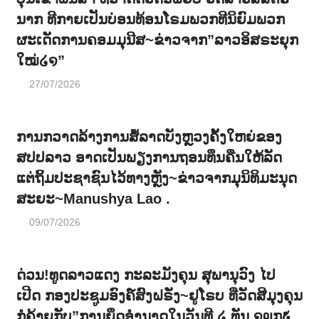
ນາກ ທີກາຍເປັນບ່ອນທ້ອນໂຣມພວກທີນິຍົມພວກ
ຜະເດັດການຄອມມຸນີສ~ຂ່າວຈາກ”ລາວອິສຣະຍຸກ
ໃໝ່໒໑”
27/07/2026
ການກວາດລ້າງການສໍ້ລາດບັງຫຼວງຄັ້ງໃຫຍ່ຂອງ
ສປປລາວ ອາດເປັນພຽງການຖອນທຶນຄືນໃຫ້ລັດ
ແຕ່ຖິ້ມປະຊາຊົນໄວ້ທາງຫຼັງ~ຂ່າວຈາກມຸນິທິມະນຸດ
ສະຍະ~Manushya Lao .
09/07/2026
ດ່ວນ!ທູດລາວແດງ ກະລະມັງຄຸນ ສຸພານຸວົງ ໄປ
ເປີດ ກອງປະຊູມອົງຄ໌ສົງຝຣັ່ງ~ຢູໂຣບ ທີ່ວັດສີມຸງຄຸນ
ກໍຄ້າຍກັບ”ການຍຶດອຳນາດໃນວັນທີ ໒ ທັນ ໑໙໗໕