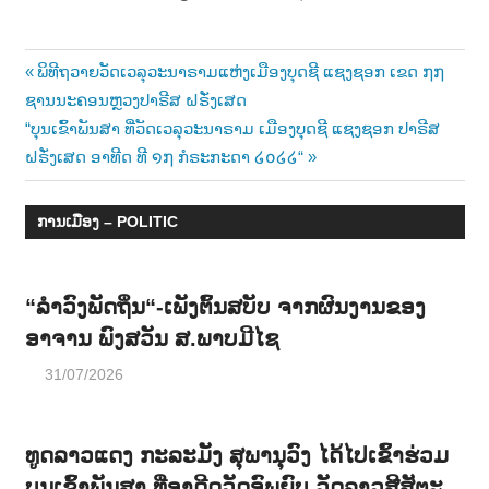
Post
Previous
ພິທີຖວາຍວັດເວລຸວະນາຣາມແຫ່ງເມືອງບຸດຊີ ແຊງຊອກ ເຂດ ໗໗
Post:
ຊານນະຄອນຫຼວງປາຣີສ ຝຣັ່ງເສດ
navigation
Next
“ບຸນເຂົ້າພັນສາ ທີ່ວັດເວລຸວະນາຣາມ ເມືອງບຸດຊີ ແຊງຊອກ ປາຣີສ
Post:
ຝຣັ່ງເສດ ອາທີດ ທີ ໑໗ ກໍຣະກະດາ ໒໐໒໒“
ການເມືອງ – POLITIC
“ລຳວົງພັດຖິ່ນ“-ເພັງຕົ້ນສບັບ ຈາກຜົນງານຂອງ
ອາຈານ ພົງສວັນ ສ.ພາບມີໄຊ
31/07/2026
ທູດລາວແດງ ກະລະມັງ ສຸພານຸວົງ ໄດ້ໄປເຂົ້າຮ່ວມ
ບຸນເຂົ້າພັນສາ ທີ່ອາດີດວັດອົພຍົບ ວັດລາວສີສັຕະ