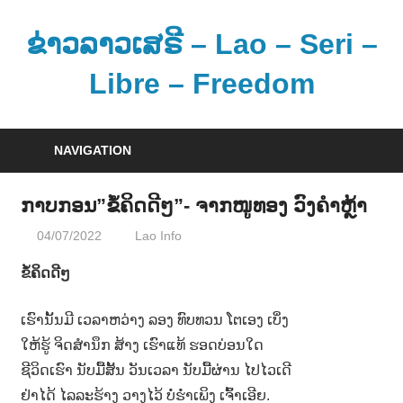
Skip
to
ຂ່າວລາວເສຣີ – Lao – Seri –
content
Libre – Freedom
ຂ່
າ
NAVIGATION
ວ
ແ
ກາບກອນ”ຂໍ້ຄິດດີໆ”- ຈາກໜູທອງ ວົງຄຳຫຼ້າ
ລ
04/07/2022
Lao Info
ວັນນະຄະດີ - Literature
ະ
ຂໍ້
ຂໍ້ຄິດດີໆ
ມູ
ນ
ເຮົານັ້ນມີ ເວລາຫວ່າງ ລອງ ທົບທວນ ໂຕເອງ ເບິ່ງ
ຂ່
ໃຫ້ຮູ້ ຈິດສຳນຶກ ສ້າງ ເຮົາແທ້ ຮອດບ່ອນໃດ
າ
ຊີວິດເຮົາ ນັບມື້ສັ້ນ ວັນເວລາ ນັບມື້ຜ່ານ ໄປໄວເດີ
ວ
ຢ່າໄດ້ ໄລລະຮ້າງ ວາງໄວ້ ບໍ່ຮ່ຳເພິງ ເຈົ້າເອີຍ.
ສ