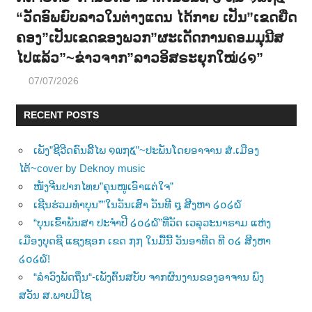
“ວັດອົພຍົບລາວໃນຕ່າງແດນ ໄດ້ກາຍ ເປັນ”ເຂດຍືດ
ຄອງ”ເປັນເຂດຂອງພວກ”ຜະເດັດການຄອມມຸນີສ
ໄປແລ້ວ”~ຂ່າວຈາກ”ລາວອິສຣະຍຸກໃໝ່໒໑”
07/07/2026
RECENT POSTS
ເພັງ”ຊີວີດຄົນລີ້ໄພ ໑໙໗໕”~ປະພັນໂດຍອາຈານ ສໍ.ເມືອງ
ໄຕ້~cover by Deknoy music
ໜັງຈີນປາກໄທຍ”ຄຸນໜູເອົາແຕ່ໃຈ”
ເຊີນຮ່ວມທຳບຸນ””ໃນວັນເສົາ ວັນທີ ໘ ສີງຫາ ໒໐໒໖
“ບຸນເຂົ້າພັນສາ ປະຈຳປີ ໒໐໒໖”ທີ່ວັດ ເວລຸວະນາຣາມ ແຫ່ງ
ເມືອງບຸດຊີ ແຊງຊອກ ເຂດ ໗໗ ໃນມື້ນີ້ ວັນອາທີດ ທີ ໐໒ ສີງຫາ
໒໐໒໖!
“ລຳວົງພັດຖິ່ນ“-ເພັງຕົ້ນສບັບ ຈາກຜົນງານຂອງອາຈານ ພົງ
ສວັນ ສ.ພາບມີໄຊ